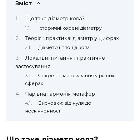
Зміст
Що таке діаметр кола?
Історичні корені діаметру
Теорія і практика: діаметр у цифрах
Діаметр і площа кола
Локальні питання і практичне
застосування
Секретні застосування у різних
сферах
Чарівна гармонія метафор
Висновки: від нуля до
нескінченності
Що таке діаметр кола?