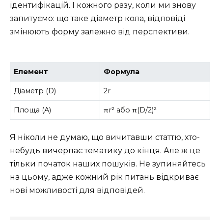
ідентифікацій. І кожного разу, коли ми знову
запитуємо: що таке діаметр кола, відповіді
змінюють форму залежно від перспективи.
Елемент
Формула
Діаметр (D)
2r
Площа (A)
πr² або π(D/2)²
Я ніколи не думаю, що вичитавши статтю, хто-
небудь вичерпає тематику до кінця. Але ж це
тільки початок наших пошуків. Не зупиняйтесь
на цьому, адже кожний рік питань відкриває
нові можливості для відповідей.