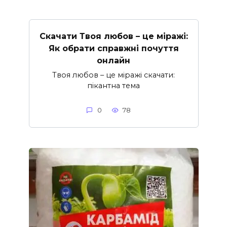
Скачати Твоя любов – це міражі:
Як обрати справжні почуття
онлайн
Твоя любов – це міражі скачати:
пікантна тема
0
78