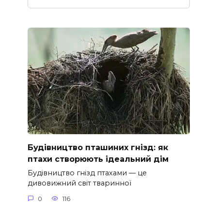
Будівництво пташиних гнізд: як
птахи створюють ідеальний дім
Будівництво гнізд птахами — це
дивовижний світ тваринної
0
116