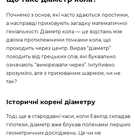
Почнемо з основ, які часто здаються простими,
а насправді приховують загадку математичної
геніальності. Діаметр кола — це відстань між
двома протилежними точками кола, що
проходить через центр. Вираз “діаметр”
походить від грецьких слів, які буквально
означають “вимірювати через”. Інтуїтивно
зрозуміло, але з прихованим шармом, чи не
так?
Історичні корені діаметру
Тоді, ще в стародавні часи, коли Евклід складав
гіпотези, діаметр вже блукав полянами перших
геометричних досліджень. Це чи не