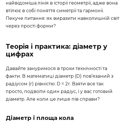
найвідоміша лінія в історії геометрії, адже вона
втілює в собі поняття симетрії та гармонії.
Пекуче питання: як виразити навколишній світ
через прості форми?
Теорія і практика: діаметр у
цифрах
Давайте зануримося в трохи технічності та
факти. В математиці діаметр (D) пов’язаний з
радіусом (r) рівністю: D = 2r. Взяти все так
просто, подвоїти один радіус, і у вас готовий
діаметр. Але коли це лише пів справи?
Діаметр і площа кола