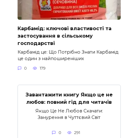
Карбамід: ключові властивості та
застосування в сільському
господарстві
Карбамід це: Що Потрібно Знати Карбамід
це один з найпоширеніших
0
179
Завантажити книгу Якщо це не
любов: повний гід для читачів
Якщо Це Не Любов Скачати:
Занурення в Чуттєвий Світ
0
291