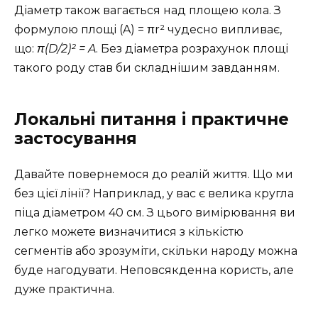
Діаметр також вагається над площею кола. З
формулою площі (A) = πr² чудесно випливає,
що:
π(D/2)² = A
. Без діаметра розрахунок площі
такого роду став би складнішим завданням.
Локальні питання і практичне
застосування
Давайте повернемося до реалій життя. Що ми
без цієї лінії? Наприклад, у вас є велика кругла
піца діаметром 40 см. З цього вимірювання ви
легко можете визначитися з кількістю
сегментів або зрозуміти, скільки народу можна
буде нагодувати. Неповсякденна користь, але
дуже практична.