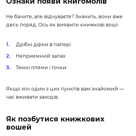
Ознаки появи книгомолів
Не бачите, але відчуваєте? Значить, вони вже
десь поряд. Ось як виявити книжкові воші:
Дрібні дірки в папері
Неприємний запах
Темні плями і точки
Якщо хоч один з цих пунктів вам знайомий —
час вживати заходів.
Як позбутися книжкових
вошей