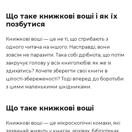
Що таке книжкові воші і як їх
позбутися
Книжкові воші — це не ті, що стрибають з
одного читача на іншого. Насправді, вони
зовсім не паразити. Така собі дрібнота, що потім
закручує голову у всіх книголюбів: як же їх
здихатись? Хочете зберегти свої книги в
цілості-збереженості? Тоді вперед до боротьби
з цими маленькими шкідниками.
Що таке книжкові воші
Книжкові воші — це мікроскопічні комахи, які
зазвичай живуть у книгах, архівах, бібліотеках.