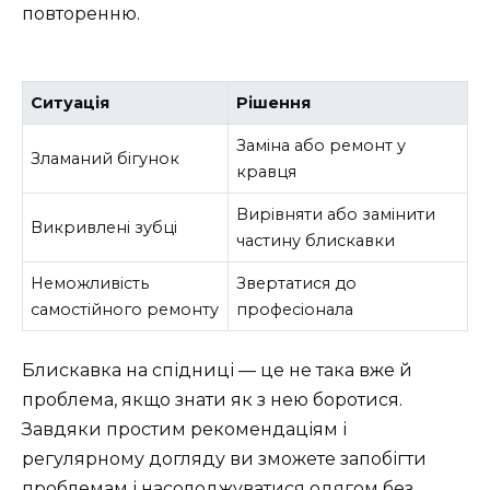
повторенню.
Ситуація
Рішення
Заміна або ремонт у
Зламаний бігунок
кравця
Вирівняти або замінити
Викривлені зубці
частину блискавки
Неможливість
Звертатися до
самостійного ремонту
професіонала
Блискавка на спідниці — це не така вже й
проблема, якщо знати як з нею боротися.
Завдяки простим рекомендаціям і
регулярному догляду ви зможете запобігти
проблемам і насолоджуватися одягом без