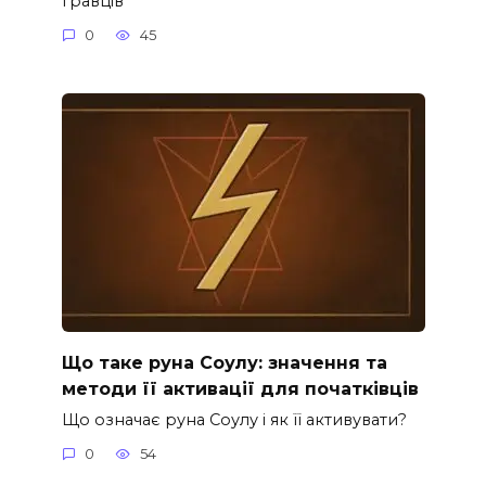
гравців
0
45
Що таке руна Соулу: значення та
методи її активації для початківців
Що означає руна Соулу і як її активувати?
0
54