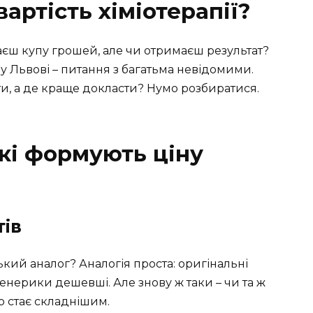
артість хіміотерапії?
даєш купу грошей, але чи отримаєш результат?
ї у Львові – питання з багатьма невідомими.
зати, а де краще докласти? Нумо розбиратися.
які формують ціну
тів
ький аналог? Аналогія проста: оригінальні
генерики дешевші. Але знову ж таки – чи та ж
р стає складнішим.