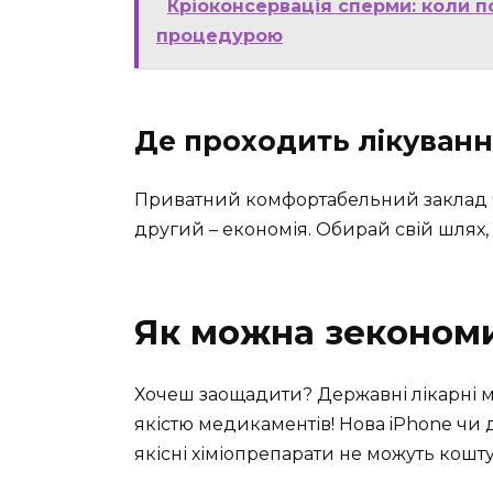
Кріоконсервація сперми: коли п
процедурою
Де проходить лікуван
Приватний комфортабельний заклад ч
другий – економія. Обирай свій шлях,
Як можна зекономит
Хочеш заощадити? Державні лікарні м
якістю медикаментів! Нова iPhone чи 
якісні хіміопрепарати не можуть кошт