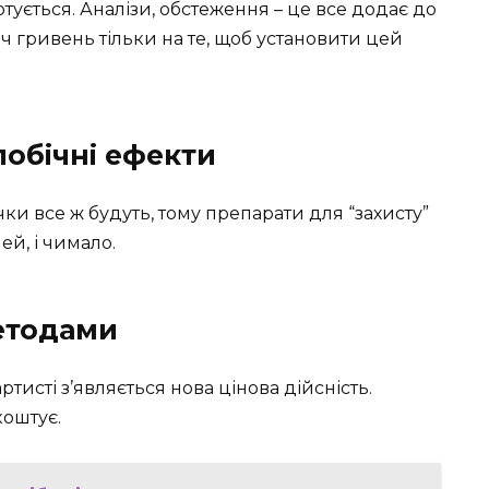
тується. Аналізи, обстеження – це все додає до
яч гривень тільки на те, щоб установити цей
побічні ефекти
чки все ж будуть, тому препарати для “захисту”
ей, і чимало.
етодами
ртисті з’являється нова цінова дійсність.
коштує.