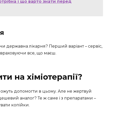
отрібна і що варто знати перед
ня
и державна лікарня? Перший варіант – сервіс,
 враховуючи все, що маєш.
и на хіміотерапії?
ожуть допомогти в цьому. Але не жертвуй
дешевий аналог? Те ж саме і з препаратами –
увати копійки.