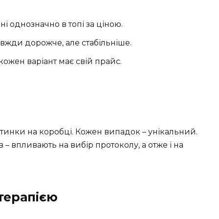
ні однозначно в топі за ціною.
вжди дорожче, але стабільніше.
– кожен варіант має свій прайс.
ртинки на коробці. Кожен випадок – унікальний.
в – впливають на вибір протоколу, а отже і на
терапією