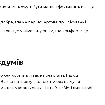
енерики можуть бути менш ефективними – і це
добре, але не першочергове при лікуванні.
гарантує мінімальну опіку, але комфорт? Це
здумів
кожен крок впливає на результат. Підхід,
 Важко на цьому економити без відчуття
 – все має значення. Це твій вибір, і лише тобі