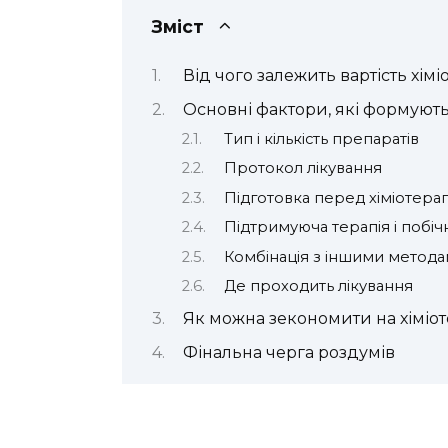
Зміст
Від чого залежить вартість хімі
Основні фактори, які формують 
Тип і кількість препаратів
Протокол лікування
Підготовка перед хіміотера
Підтримуюча терапія і побіч
Комбінація з іншими метод
Де проходить лікування
Як можна зекономити на хіміот
Фінальна черга роздумів