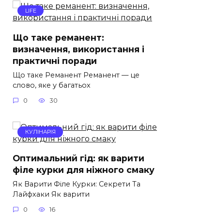
LIFE
Що таке реманент:
визначення, використання і
практичні поради
Що таке Реманент Реманент — це
слово, яке у багатьох
0
30
КУЛІНАРІЯ
Оптимальний гід: як варити
філе курки для ніжного смаку
Як Варити Філе Курки: Секрети Та
Лайфхаки Як варити
0
16