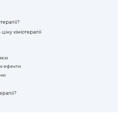
отерапії?
ціну хіміотерапії
пією
ні ефекти
ами
ерапії?