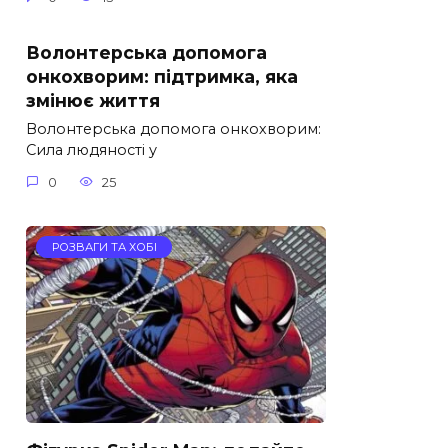
Волонтерська допомога
онкохворим: підтримка, яка
змінює життя
Волонтерська допомога онкохворим:
Сила людяності у
0
25
РОЗВАГИ ТА ХОБІ