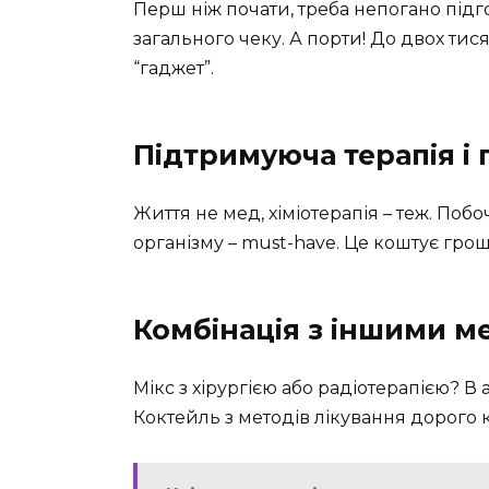
Перш ніж почати, треба непогано підго
загального чеку. А порти! До двох тис
“гаджет”.
Підтримуюча терапія і 
Життя не мед, хіміотерапія – теж. Побо
організму – must-have. Це коштує грош
Комбінація з іншими м
Мікс з хірургією або радіотерапією? В а
Коктейль з методів лікування дорого 