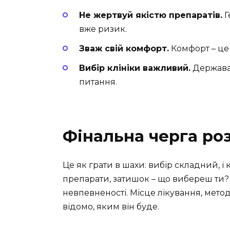
Не жертвуй якістю препаратів.
Г
вже ризик.
Зваж свій комфорт.
Комфорт – це 
Вибір клініки важливий.
Держава 
питання.
Фінальна черга ро
Це як грати в шахи: вибір складний, і 
препарати, затишок – що вибереш ти?
невпевненості. Місце лікування, методи
відомо, яким він буде.