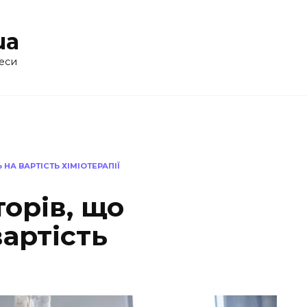
ua
еси
НА ВАРТІСТЬ ХІМІОТЕРАПІЇ
орів, що
артість