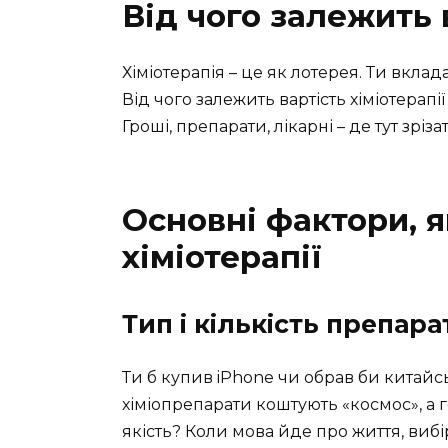
Від чого залежить в
Хіміотерапія – це як лотерея. Ти вкла
Від чого залежить вартість хіміотерапі
Гроші, препарати, лікарні – де тут зрі
Основні фактори, 
хіміотерапії
Тип і кількість препара
Ти б купив iPhone чи обрав би китайс
хіміопрепарати коштують «космос», а 
якість? Коли мова йде про життя, вибі