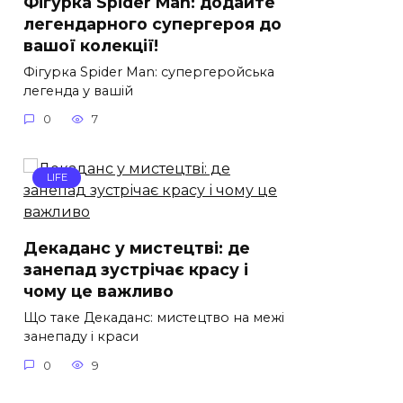
Фігурка Spider Man: додайте
легендарного супергероя до
вашої колекції!
Фігурка Spider Man: супергеройська
легенда у вашій
0
7
LIFE
Декаданс у мистецтві: де
занепад зустрічає красу і
чому це важливо
Що таке Декаданс: мистецтво на межі
занепаду і краси
0
9