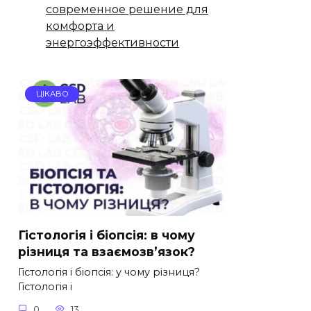
современное решение для
комфорта и
энергоэффективности
ЦІКАВО
Гістологія і біопсія: в чому
різниця та взаємозв’язок?
Гістологія і біопсія: у чому різниця?
Гістологія і
0
13