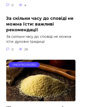
0
4
За скільки часу до сповіді не
можна їсти: важливі
рекомендації
За скільки часу до сповіді не можна
їсти: духовні традиції
0
26
UNCATEGORIZED