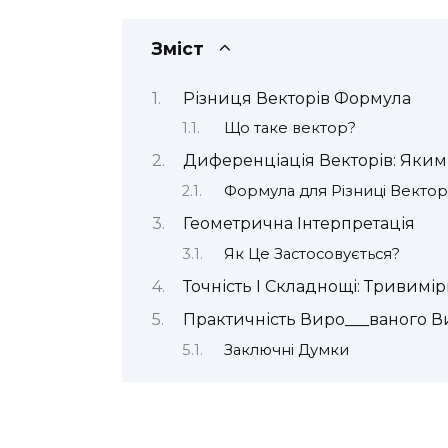
Зміст
Різниця Векторів Формула
Що таке вектор?
Диференціація Векторів: Яки
Формула для Різниці Вектор
Геометрична Інтерпретація
Як Це Застосовується?
Точність І Складнощі: Тривимі
Практичність Виро___ваного 
Заключні Думки