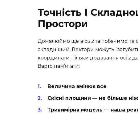
Точність І Складно
Простори
Домалюймо ще вісь
z
та побачимо: та 
складніший. Вектори можуть “загубит
координати. Тільки додавання осі
z
да
Варто пам’ятати:
Величина змінює все
Скісні площини — не більше ніж
Тривимірна модель — наша реа