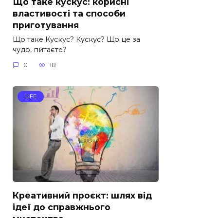
Що таке кускус: корисні
властивості та способи
приготування
Що таке Кускус? Кускус? Що це за
чудо, питаєте?
0
18
LIFE
Креативний проєкт: шлях від
ідеї до справжнього