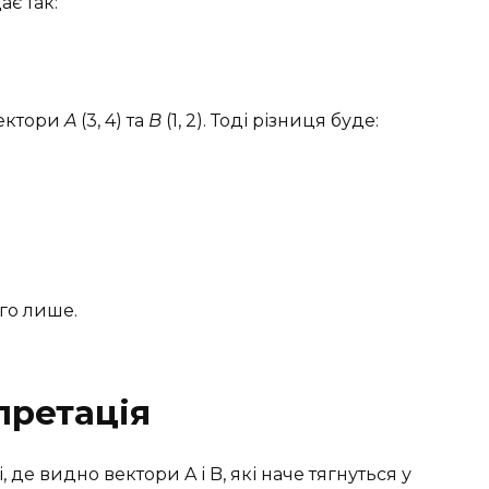
ає так:
вектори
A
(3, 4) та
B
(1, 2). Тоді різниця буде:
ого лише.
претація
де видно вектори A і B, які наче тягнуться у