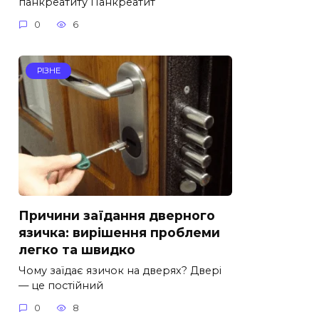
панкреатиту Панкреатит
0
6
РІЗНЕ
Причини заїдання дверного
язичка: вирішення проблеми
легко та швидко
Чому заїдає язичок на дверях? Двері
— це постійний
0
8