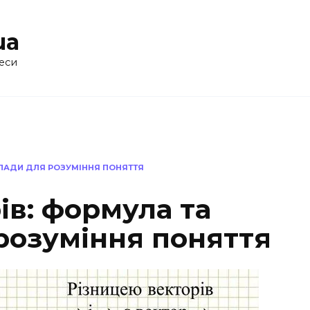
ua
еси
КЛАДИ ДЛЯ РОЗУМІННЯ ПОНЯТТЯ
ів: формула та
розуміння поняття