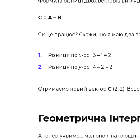
Формула різниці двох векторів вигляд
C = A – B
Як це працює? Скажи, що я маю два 
Різниця по
x
-осі: 3 – 1 = 2
Різниця по
y
-осі: 4 – 2 = 2
Отримаємо новий вектор
C
(2, 2). Всь
Геометрична Інтер
А тепер уявимо… малюнок: на площині, 