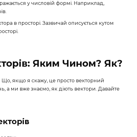
ажається у числовій формі. Наприклад,
ів.
тора в просторі. Зазвичай описується кутом
осторі.
торів: Яким Чином? Як?
? Що, якщо я скажу, це просто векторний
ь, а ми вже знаємо, як діють вектори. Давайте
екторів