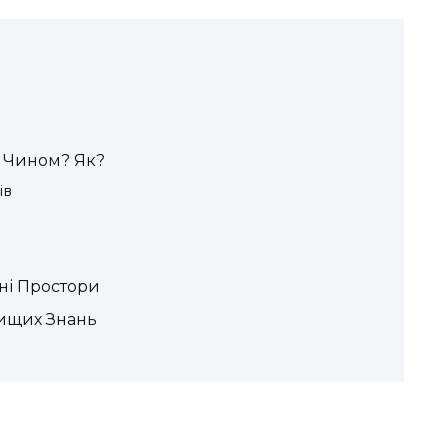
м Чином? Як?
ів
рні Простори
Вищих Знань