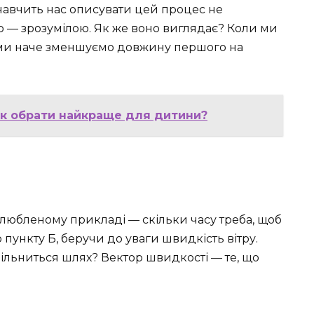
 навчить нас описувати цей процес не
 — зрозумілою. Як же воно виглядає? Коли ми
, ми наче зменшуємо довжину першого на
і як обрати найкраще для дитини?
любленому прикладі — скільки часу треба, щоб
 пункту Б, беручи до уваги швидкість вітру.
повільниться шлях? Вектор швидкості — те, що