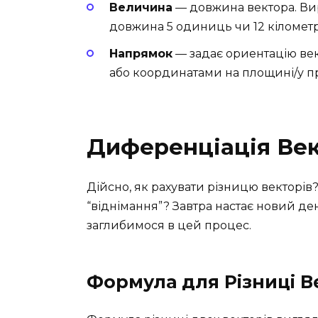
Величина
— довжина вектора. Вир
довжина 5 одиниць чи 12 кілометр
Напрямок
— задає ориентацію век
або координатами на площині/у пр
Диференціація Век
Дійсно, як рахувати різницю векторів
“віднімання”? Завтра настає новий ден
заглибимося в цей процес.
Формула для Різниці В