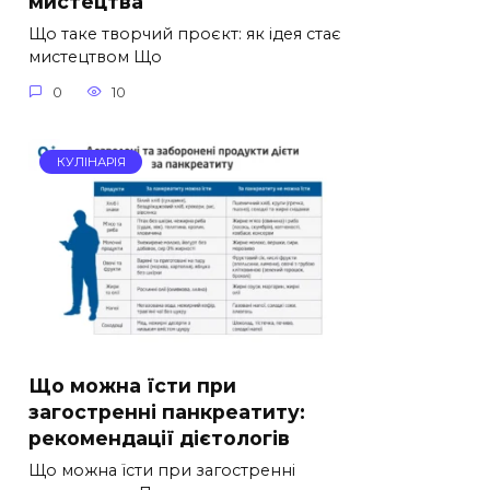
мистецтва
Що таке творчий проєкт: як ідея стає
мистецтвом Що
0
10
КУЛІНАРІЯ
Що можна їсти при
загостренні панкреатиту:
рекомендації дієтологів
Що можна їсти при загостренні