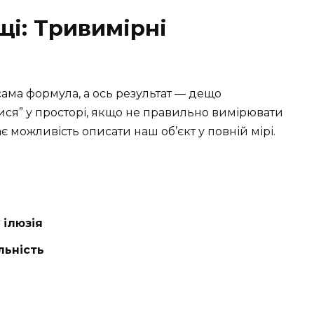
щі: Тривимірні
сама формула, а ось результат — дещо
ися” у просторі, якщо не правильно вимірювати
є можливість описати наш об’єкт у повній мірі.
 ілюзія
льність