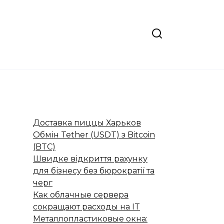
Доставка пиццы Харьков
Обмін Tether (USDT) з Bitcoin
(BTC)
Швидке відкриття рахунку
для бізнесу без бюрократії та
черг
Как облачные сервера
сокращают расходы на IT
Металлопластиковые окна: