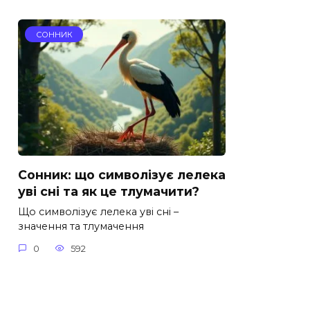
СОННИК
Сонник: що символізує лелека
уві сні та як це тлумачити?
Що символізує лелека уві сні –
значення та тлумачення
0
592