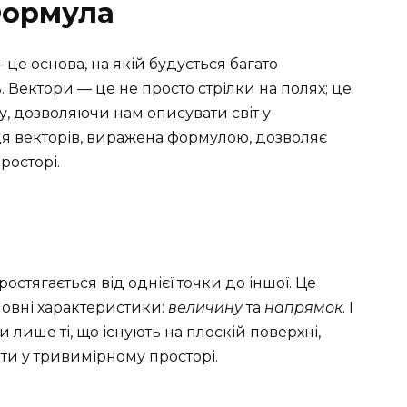
Формула
 це основа, на якій будується багато
 Вектори — це не просто стрілки на полях; це
у, дозволяючи нам описувати світ у
ця векторів, виражена формулою, дозволяє
росторі.
остягається від однієї точки до іншої. Це
новні характеристики:
величину
та
напрямок
. І
и лише ті, що існують на плоскій поверхні,
кти у тривимірному просторі.