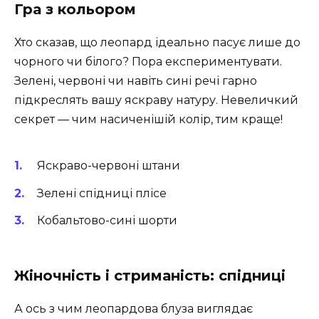
Гра з кольором
Хто сказав, що леопард ідеально пасує лише до
чорного чи білого? Пора експериментувати.
Зелені, червоні чи навіть сині речі гарно
підкреслять вашу яскраву натуру. Невеличкий
секрет — чим насиченішій колір, тим краще!
Яскраво-червоні штани
Зелені спідниці плісе
Кобальтово-сині шорти
Жіночність і стриманість: спідниці
А ось з чим леопардова блуза виглядає