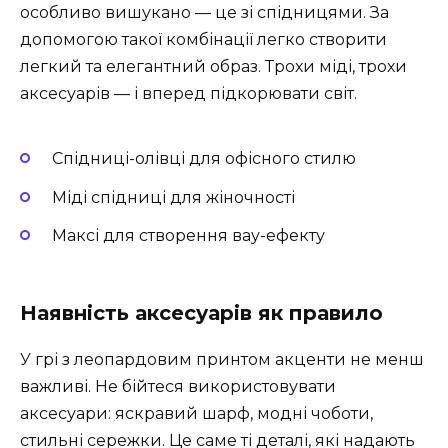
особливо вишукано — це зі спідницями. За
допомогою такої комбінації легко створити
легкий та елегантний образ. Трохи міді, трохи
аксесуарів — і вперед підкорювати світ.
Спідниці-олівці для офісного стилю
Міді спідниці для жіночності
Максі для створення вау-ефекту
Наявність аксесуарів як правило
У грі з леопардовим принтом акценти не менш
важливі. Не бійтеся використовувати
аксесуари: яскравий шарф, модні чоботи,
стильні сережки. Це саме ті деталі, які надають