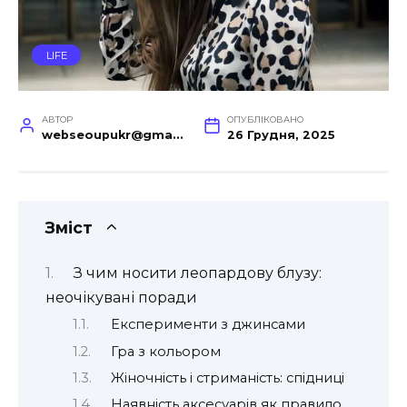
LIFE
АВТОР
ОПУБЛІКОВАНО
webseoupukr@gmail.com
26 Грудня, 2025
Зміст
З чим носити леопардову блузу:
неочікувані поради
Експерименти з джинсами
Гра з кольором
Жіночність і стриманість: спідниці
Наявність аксесуарів як правило