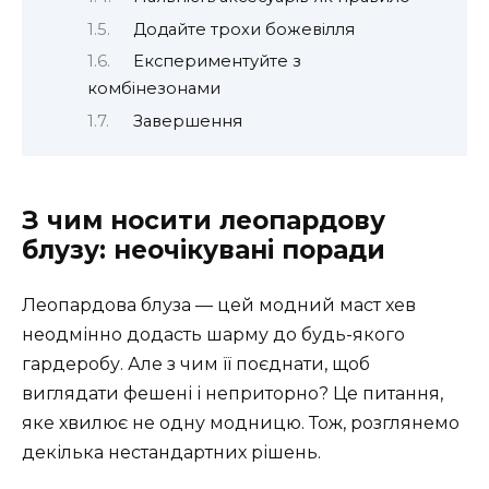
Додайте трохи божевілля
Експериментуйте з
комбінезонами
Завершення
З чим носити леопардову
блузу: неочікувані поради
Леопардова блуза — цей модний маст хев
неодмінно додасть шарму до будь-якого
гардеробу. Але з чим її поєднати, щоб
виглядати фешені і неприторно? Це питання,
яке хвилює не одну модницю. Тож, розглянемо
декілька нестандартних рішень.