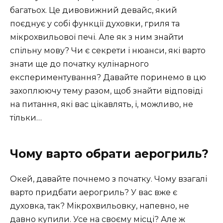
багатьох. Це дивовижний девайс, який
поєднує у собі функції духовки, гриля та
мікрохвильової печі. Але як з ним знайти
спільну мову? Чи є секрети і нюанси, які варто
знати ще до початку кулінарного
експериментування? Давайте поринемо в цю
захоплюючу тему разом, щоб знайти відповіді
на питання, які вас цікавлять, і, можливо, не
тільки…
Чому варто обрати аерогриль?
Окей, давайте почнемо з початку. Чому взагалі
варто придбати аерогриль? У вас вже є
духовка, так? Мікрохвильовку, напевно, не
давно купили. Усе на своєму місці? Але ж