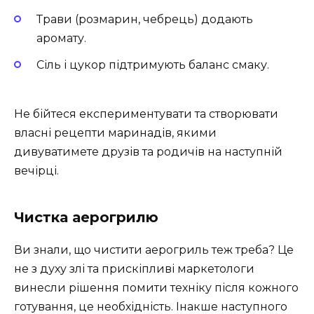
Трави (розмарин, чебрець) додають
аромату.
Сіль і цукор підтримують баланс смаку.
Не бійтеся експериментувати та створювати
власні рецепти маринадів, якими
дивуватимете друзів та родичів на наступній
вечірці.
Чистка аерогрилю
Ви знали, що чистити аерогриль теж треба? Це
не з духу злі та прискіпливі маркетологи
винесли рішення помити техніку після кожного
готування, це необхідність. Інакше наступного