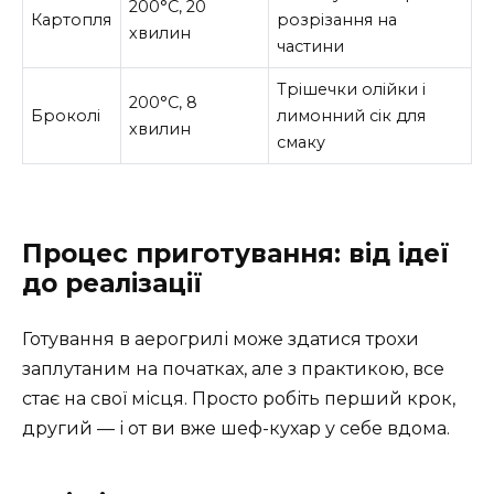
200°C, 20
Картопля
розрізання на
хвилин
частини
Трішечки олійки і
200°C, 8
Броколі
лимонний сік для
хвилин
смаку
Процес приготування: від ідеї
до реалізації
Готування в аерогрилі може здатися трохи
заплутаним на початках, але з практикою, все
стає на свої місця. Просто робіть перший крок,
другий — і от ви вже шеф-кухар у себе вдома.