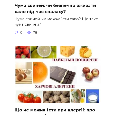
Чума свиней: чи безпечно вживати
сало під час спалаху?
Чума свиней: чи можна їсти сало? Що таке
чума свиней?
0
78
Що не можна їсти при алергії: про