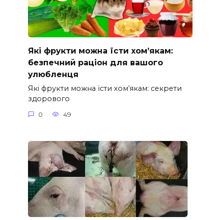
Які фрукти можна їсти хом’якам:
безпечний раціон для вашого
улюбленця
Які фрукти можна їсти хом’якам: секрети
здорового
0
49