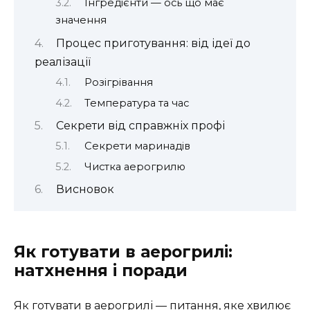
Інгредієнти — ось що має
значення
Процес приготування: від ідеї до
реалізації
Розігрівання
Температура та час
Секрети від справжніх профі
Секрети маринадів
Чистка аерогрилю
Висновок
Як готувати в аерогрилі:
натхнення і поради
Як готувати в аерогрилі — питання, яке хвилює