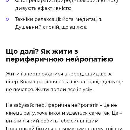
Фітопрепарати: природні засоби, що іноді
дивують ефективністю.
Техніки релаксації: йога, медитація.
Душевний спокій, що зцілює.
Що далі? Як жити з
периферичною нейропатією
Жити і вперто рухатися вперед, швидше за
вітер. Коли вранішня роса ще на траві, і день ще
не почався. Жити попри все і з усім.
Не забувай: периферична нейропатія – це не
кінець світу, хоча інколи здається саме так. Це –
виклик, який робить тебе сильнішим.
Продовжуй битися в цьому кумедному, трішки