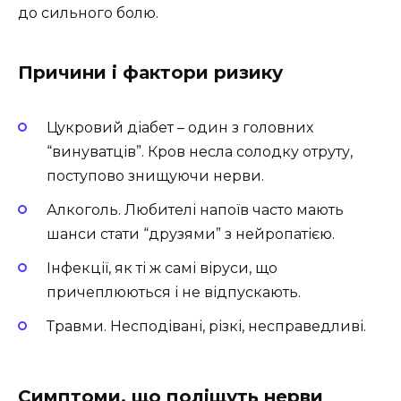
до сильного болю.
Причини і фактори ризику
Цукровий діабет – один з головних
“винуватців”. Кров несла солодку отруту,
поступово знищуючи нерви.
Алкоголь. Любителі напоїв часто мають
шанси стати “друзями” з нейропатією.
Інфекції, як ті ж самі віруси, що
причеплюються і не відпускають.
Травми. Несподівані, різкі, несправедливі.
Симптоми, що поліщуть нерви