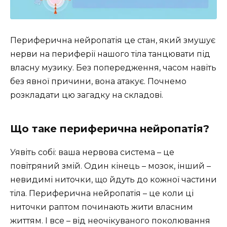
Периферична нейропатія це стан, який змушує
нерви на периферії нашого тіла танцювати під
власну музику. Без попередження, часом навіть
без явної причини, вона атакує. Почнемо
розкладати цю загадку на складові.
Що таке периферична нейропатія?
Уявіть собі: ваша нервова система – це
повітряний змій. Один кінець – мозок, інший –
невидимі ниточки, що йдуть до кожної частини
тіла. Периферична нейропатія – це коли ці
ниточки раптом починають жити власним
життям. І все – від неочікуваного поколювання