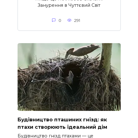
Занурення в Чуттєвий Світ
0
291
Будівництво пташиних гнізд: як
птахи створюють ідеальний дім
Будівництво гнізд птахами — це