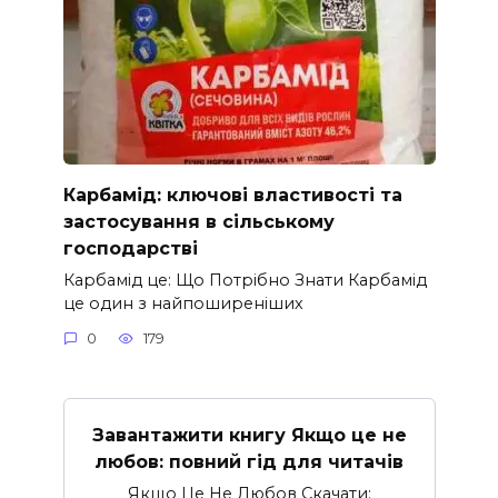
Карбамід: ключові властивості та
застосування в сільському
господарстві
Карбамід це: Що Потрібно Знати Карбамід
це один з найпоширеніших
0
179
Завантажити книгу Якщо це не
любов: повний гід для читачів
Якщо Це Не Любов Скачати: