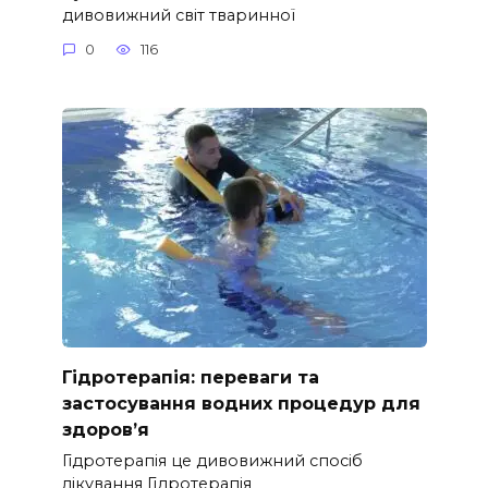
дивовижний світ тваринної
0
116
Гідротерапія: переваги та
застосування водних процедур для
здоров’я
Гідротерапія це дивовижний спосіб
лікування Гідротерапія