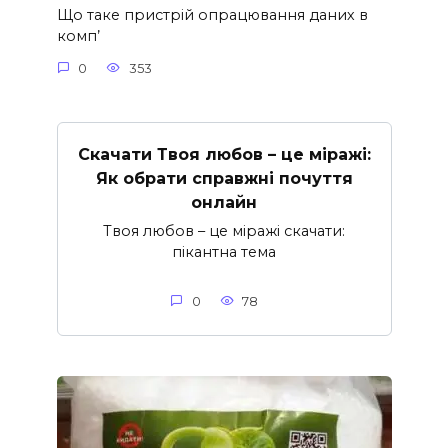
Що таке пристрій опрацювання даних в
комп’
0
353
Скачати Твоя любов – це міражі:
Як обрати справжні почуття
онлайн
Твоя любов – це міражі скачати:
пікантна тема
0
78