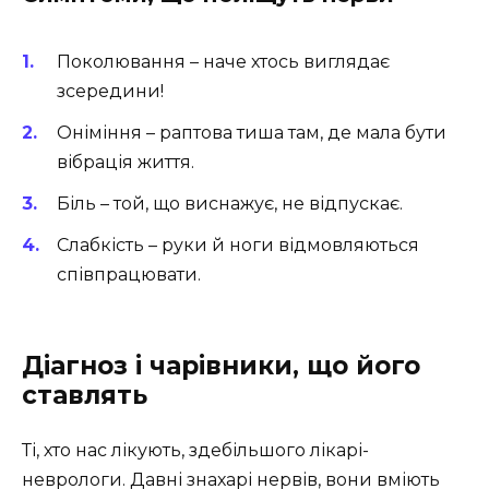
Поколювання – наче хтось виглядає
зсередини!
Оніміння – раптова тиша там, де мала бути
вібрація життя.
Біль – той, що виснажує, не відпускає.
Слабкість – руки й ноги відмовляються
співпрацювати.
Діагноз і чарівники, що його
ставлять
Ті, хто нас лікують, здебільшого лікарі-
неврологи. Давні знахарі нервів, вони вміють