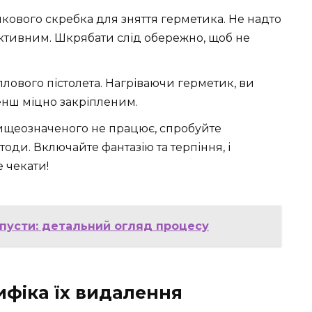
ового скребка для зняття герметика. Не надто
ективним. Шкрябати слід обережно, щоб не
лового пістолета. Нагріваючи герметик, ви
енш міцно закріпленим.
ищеозначеного не працює, спробуйте
етоди. Включайте фантазію та терпіння, і
 чекати!
апусти: детальний огляд процесу
ифіка їх видалення