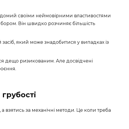
ідомий своїми неймовірними властивостями
ибором. Він швидко розчиняє більшість
засіб, який може знадобитися у випадках із
ся дещо ризикованим. Але досвідчені
роєння.
 грубості
 а взятись за механічні методи. Це коли треба