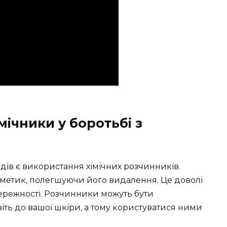
мічники у боротьбі з
ів є використання хімічних розчинників.
метик, полегшуючи його видалення. Це доволі
ережності. Розчинники можуть бути
віть до вашої шкіри, а тому користуватися ними