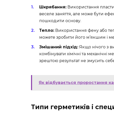
Шкрябання:
Використання пластик
веселе заняття, але може бути еф
пошкодити основу.
Тепло:
Використання фену або теп
можете зробити його м’якшим і м
Змішаний підхід:
Якщо нічого з в
комбінувати хімічні та механічні м
зрештою результат не змусить себе
Як відбувається проростання к
Типи герметиків і спец