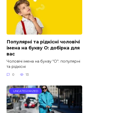
Популярні та рідкісні чоловічі
імена на букву О: добірка для
вас
Чоловічі імена на букву “О”: популярні
та рідкісні
0
13
UNCATEGORIZED