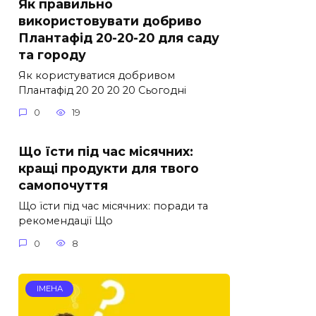
Як правильно
використовувати добриво
Плантафід 20-20-20 для саду
та городу
Як користуватися добривом
Плантафід 20 20 20 20 Сьогодні
0
19
Що їсти під час місячних:
кращі продукти для твого
самопочуття
Що їсти під час місячних: поради та
рекомендації Що
0
8
ІМЕНА