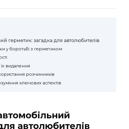
ий герметик: загадка для автолюбителів
ки у боротьбі з герметиком
ості
 їх видалення
користання розчинників
зуміння ключових аспектів
автомобільний
 для автолюбителів