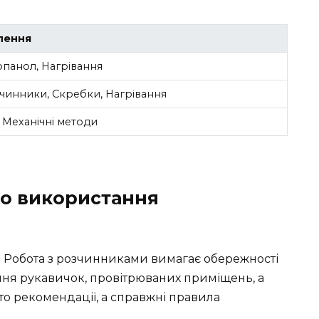
лення
опанол, Нагрівання
зчинники, Скребки, Нагрівання
 Механічні методи
го використання
е. Робота з розчинниками вимагає обережності
ння рукавичок, провітрюваних приміщень, а
то рекомендації, а справжні правила