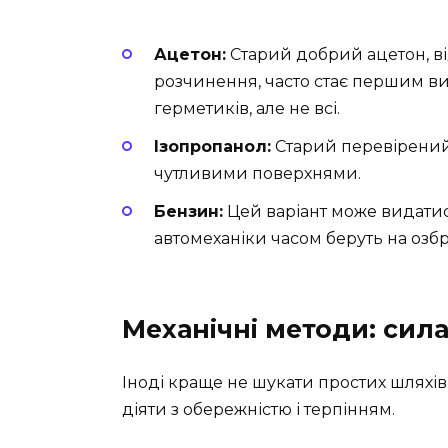
Ацетон:
Старий добрий ацетон, в
розчинення, часто стає першим в
герметиків, але не всі.
Ізопропанол:
Старий перевірений 
чутливими поверхнями.
Бензин:
Цей варіант може видати
автомеханіки часом беруть на озб
Механічні методи: сила
Іноді краще не шукати простих шляхів,
діяти з обережністю і терпінням.