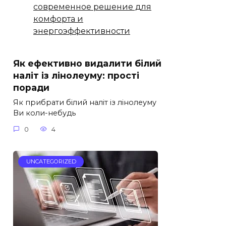
современное решение для
комфорта и
энергоэффективности
Як ефективно видалити білий
наліт із лінолеуму: прості
поради
Як прибрати білий наліт із лінолеуму
Ви коли-небудь
0
4
UNCATEGORIZED