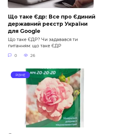
Що таке Єдр: Все про Єдиний
державний реєстр України
для Google
Що таке ЄДР? Чи задавався ти
питанням: що таке ЄДР
0
26
РІЗНЕ