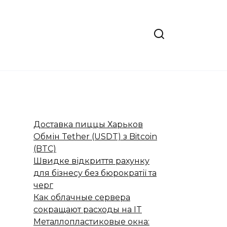
Доставка пиццы Харьков
Обмін Tether (USDT) з Bitcoin
(BTC)
Швидке відкриття рахунку
для бізнесу без бюрократії та
черг
Как облачные сервера
сокращают расходы на IT
Металлопластиковые окна: