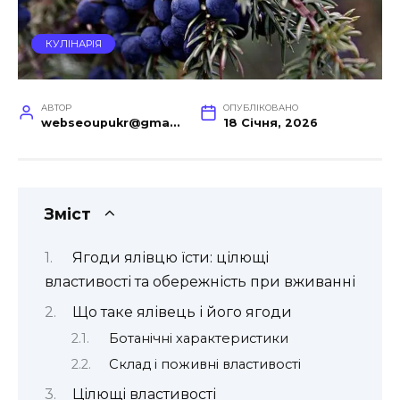
КУЛІНАРІЯ
АВТОР
ОПУБЛІКОВАНО
webseoupukr@gmail.com
18 Січня, 2026
Зміст
Ягоди ялівцю їсти: цілющі
властивості та обережність при вживанні
Що таке ялівець і його ягоди
Ботанічні характеристики
Склад і поживні властивості
Цілющі властивості