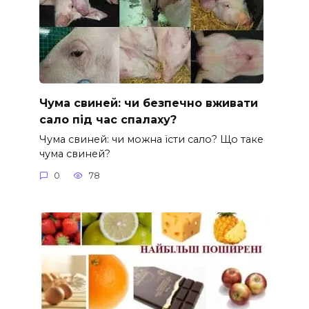
Чума свиней: чи безпечно вживати
сало під час спалаху?
Чума свиней: чи можна їсти сало? Що таке
чума свиней?
0
78