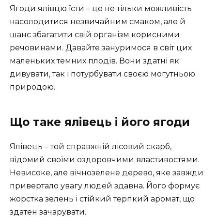
Ягоди ялівцю їсти – це не тільки можливість
насолодитися незвичайним смаком, але й
шанс збагатити свій організм корисними
речовинами. Давайте зануримося в світ цих
маленьких темних плодів. Вони здатні як
дивувати, так і потурбувати своєю могутньою
природою.
Що таке ялівець і його ягоди
Ялівець – той справжній лісовий скарб,
відомий своїми оздоровчими властивостями.
Невисоке, але вічнозелене дерево, яке завжди
привертало увагу людей здавна. Його формує
жорстка зелень і стійкий терпкий аромат, що
здатен зачарувати.