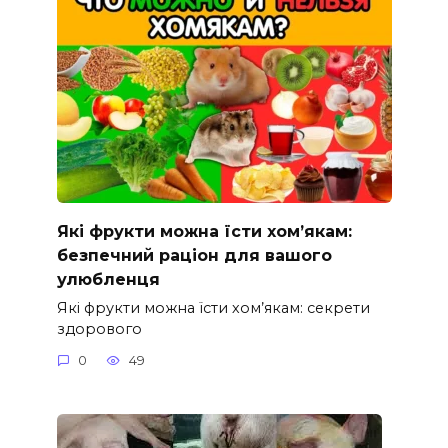
Які фрукти можна їсти хом’якам:
безпечний раціон для вашого
улюбленця
Які фрукти можна їсти хом’якам: секрети
здорового
0
49