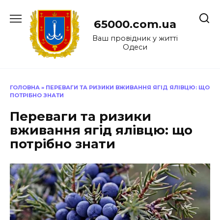
Перейти
до
65000.com.ua
вмісту
Ваш провідник у житті
Одеси
ГОЛОВНА
»
ПЕРЕВАГИ ТА РИЗИКИ ВЖИВАННЯ ЯГІД ЯЛІВЦЮ: ЩО
ПОТРІБНО ЗНАТИ
Переваги та ризики
вживання ягід ялівцю: що
потрібно знати