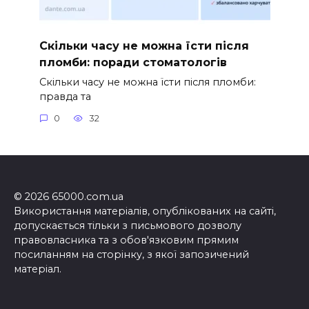
Скільки часу не можна їсти після
пломби: поради стоматологів
Скільки часу не можна їсти після пломби:
правда та
0
32
© 2026 65000.com.ua
Використання матеріалів, опублікованих на сайті,
допускається тільки з письмового дозволу
правовласника та з обов'язковим прямим
посиланням на сторінку, з якої запозичений
матеріал.