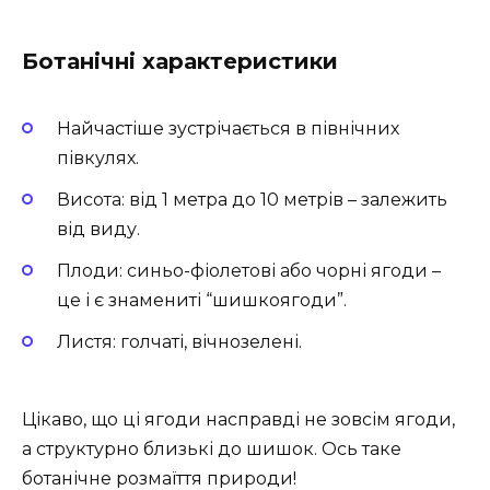
Ботанічні характеристики
Найчастіше зустрічається в північних
півкулях.
Висота: від 1 метра до 10 метрів – залежить
від виду.
Плоди: синьо-фіолетові або чорні ягоди –
це і є знамениті “шишкоягоди”.
Листя: голчаті, вічнозелені.
Цікаво, що ці ягоди насправді не зовсім ягоди,
а структурно близькі до шишок. Ось таке
ботанічне розмаїття природи!