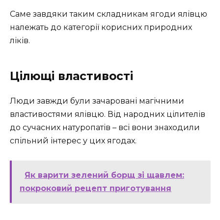
Саме завдяки таким складникам ягоди ялівцю
належать до категорії корисних природних
ліків.
Цілющі властивості
Люди завжди були зачаровані магічними
властивостями ялівцю. Від народних цілителів
до сучасних натуропатів – всі вони знаходили
спільний інтерес у цих ягодах.
Як варити зелений борщ зі щавлем:
покроковий рецепт приготування