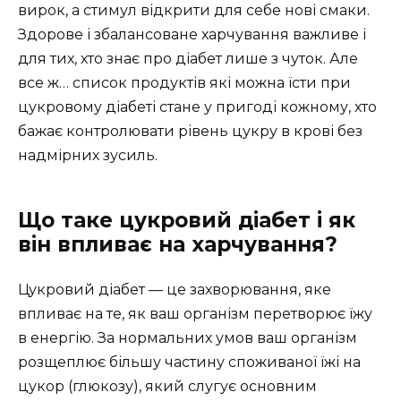
вирок, а стимул відкрити для себе нові смаки.
Здорове і збалансоване харчування важливе і
для тих, хто знає про діабет лише з чуток. Але
все ж… список продуктів які можна їсти при
цукровому діабеті стане у пригоді кожному, хто
бажає контролювати рівень цукру в крові без
надмірних зусиль.
Що таке цукровий діабет і як
він впливає на харчування?
Цукровий діабет — це захворювання, яке
впливає на те, як ваш організм перетворює їжу
в енергію. За нормальних умов ваш організм
розщеплює більшу частину споживаної їжі на
цукор (глюкозу), який слугує основним