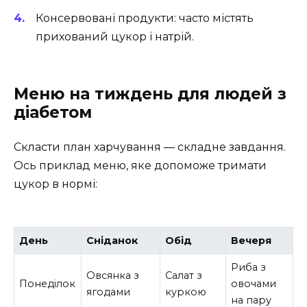
Консервовані продукти: часто містять
прихований цукор і натрій.
Меню на тиждень для людей з
діабетом
Скласти план харчування — складне завдання.
Ось приклад меню, яке допоможе тримати
цукор в нормі:
День
Сніданок
Обід
Вечеря
Риба з
Овсянка з
Салат з
Понеділок
овочами
ягодами
куркою
на пару