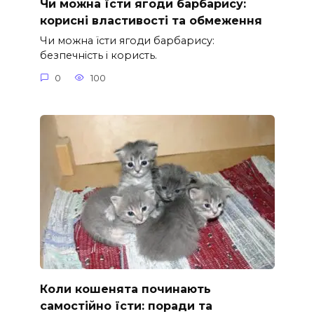
Чи можна їсти ягоди барбарису:
корисні властивості та обмеження
Чи можна їсти ягоди барбарису:
безпечність і користь.
0
100
Коли кошенята починають
самостійно їсти: поради та