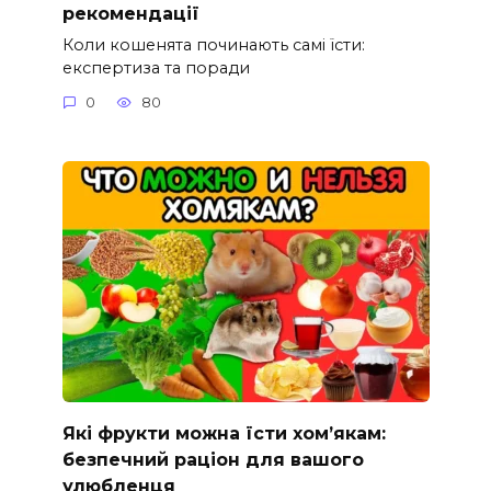
рекомендації
Коли кошенята починають самі їсти:
експертиза та поради
0
80
Які фрукти можна їсти хом’якам:
безпечний раціон для вашого
улюбленця