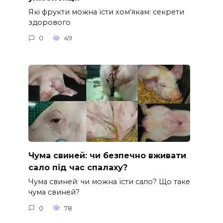
Які фрукти можна їсти хом’якам: секрети
здорового
0
49
Чума свиней: чи безпечно вживати
сало під час спалаху?
Чума свиней: чи можна їсти сало? Що таке
чума свиней?
0
78