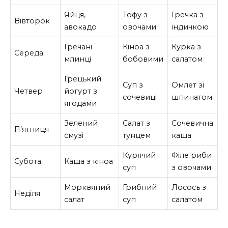
Яйця,
Тофу з
Гречка з
Вівторок
авокадо
овочами
індичкою
Гречані
Кіноа з
Курка з
Середа
млинці
бобовими
салатом
Грецький
Суп з
Омлет зі
Четвер
йогурт з
сочевиці
шпинатом
ягодами
Зелений
Салат з
Сочевична
П’ятниця
смузі
тунцем
каша
Курячий
Філе риби
Субота
Каша з кіноа
суп
з овочами
Морквяний
Грибний
Лосось з
Неділя
салат
суп
салатом