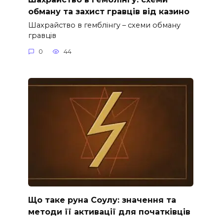
обману та захист гравців від казино
Шахрайство в гемблінгу – схеми обману
гравців
0
44
Що таке руна Соулу: значення та
методи її активації для початківців