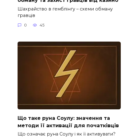
Шахрайство в гемблінгу – схеми обману
гравців
0
45
Що таке руна Соулу: значення та
методи її активації для початківців
Що означає руна Соулу і як її активувати?