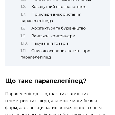
Косокутний паралелепіпед
Приклади використання
паралелепіпеда
Архітектура та будівництво
Вантажні контейнери
Пакування товарів
Список основних понять про
паралелепіпед
Що таке паралелепіпед?
Паралелепіпед — одна з тих затишних
геометричних фігур, яка може мати безліч
форм, але завжди залишається вірною своїм
паралелограмам. Уявіть собі фігуру, де всі грані