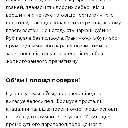
граней, дванадцять добрих ребер і вісім
вершин, які неначе готові до геометричного
поєдинку. Така досконала симетрія надає йому
властивостей, що нагадують чарівні кубики
Рубіка, але без кольорів. Грані можуть бути або
прямокутними, або паралелограмними, в
залежності від типу паралелепіпеда, без
жодного зайвого драматизму.
Об’єм і площа поверхні
Що стосується об’єму, паралелепіпед не
вигадує велосипед. Формула проста, як
клацання пальців: перемножте площу основи
на висоту, і отримайте результат. У випадку
прямокутного паралелепіпеда ця магія