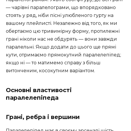
— чарівні паралелограми, що впорядковано
стоять у ряд, ніби пісні улюбленого гурту на
вашому плейлисті. Незалежно від того, як ми
обертаємо цю тривимірну форму, протилежні
грані ніколи нас не обдурять — вони завжди
паралельні. Якщо додати до цього ще прямі
кути, отримаємо прямокутний паралелепіпед;
якщо ні — то матимемо справу з більш
витонченим, косокутним варіантом.
Основні властивості
паралелепіпеда
Грані, ребра і вершини
Паралелепіпед має в своєму арсеналі шість