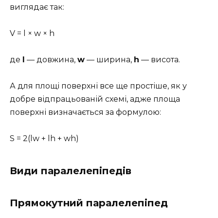
виглядає так:
V = l × w × h
де
l
— довжина,
w
— ширина,
h
— висота.
А для площі поверхні все ще простіше, як у
добре відпрацьованій схемі, адже площа
поверхні визначається за формулою:
S = 2(lw + lh + wh)
Види паралелепіпедів
Прямокутний паралелепіпед