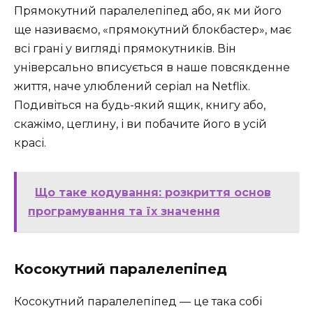
Прямокутний паралелепіпед або, як ми його
ще називаємо, «прямокутний блокбастер», має
всі грані у вигляді прямокутників. Він
універсально вписується в наше повсякденне
життя, наче улюблений серіал на Netflix.
Подивіться на будь-який ящик, книгу або,
скажімо, цеглину, і ви побачите його в усій
красі.
Що таке кодування: розкриття основ
програмування та їх значення
Косокутний паралелепіпед
Косокутний паралелепіпед — це така собі