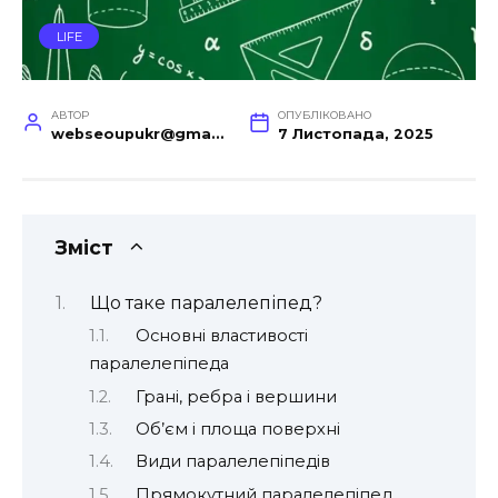
LIFE
АВТОР
ОПУБЛІКОВАНО
webseoupukr@gmail.com
7 Листопада, 2025
Зміст
Що таке паралелепіпед?
Основні властивості
паралелепіпеда
Грані, ребра і вершини
Об’єм і площа поверхні
Види паралелепіпедів
Прямокутний паралелепіпед