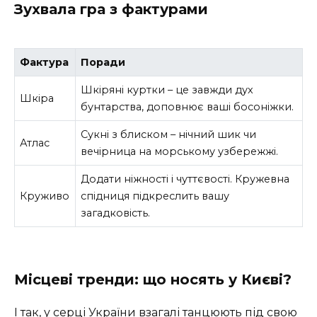
Зухвала гра з фактурами
Фактура
Поради
Шкіряні куртки – це завжди дух
Шкіра
бунтарства, доповнює ваші босоніжки.
Сукні з блиском – нічний шик чи
Атлас
вечірница на морському узбережжі.
Додати ніжності і чуттєвості. Кружевна
Круживо
спідниця підкреслить вашу
загадковість.
Місцеві тренди: що носять у Києві?
І так, у серці України взагалі танцюють під свою