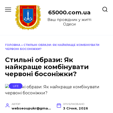
Перейти
до
65000.com.ua
вмісту
Ваш провідник у житті
Одеси
ГОЛОВНА
»
СТИЛЬНІ ОБРАЗИ: ЯК НАЙКРАЩЕ КОМБІНУВАТИ
ЧЕРВОНІ БОСОНІЖКИ?
Стильні образи: Як
найкраще комбінувати
червоні босоніжки?
LIFE
АВТОР
ОПУБЛІКОВАНО
webseoupukr@gmail.com
3 Січня, 2026