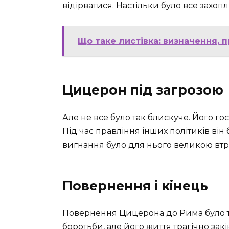
відірватися. Настільки було все захопл
Що таке листівка: визначення, 
Цицерон під загрозою
Але не все було так блискуче. Його го
Під час правління інших політиків ві
вигнання було для нього великою втра
Повернення і кінець
Повернення Цицерона до Рима було т
боротьби, але його життя трагічно зак