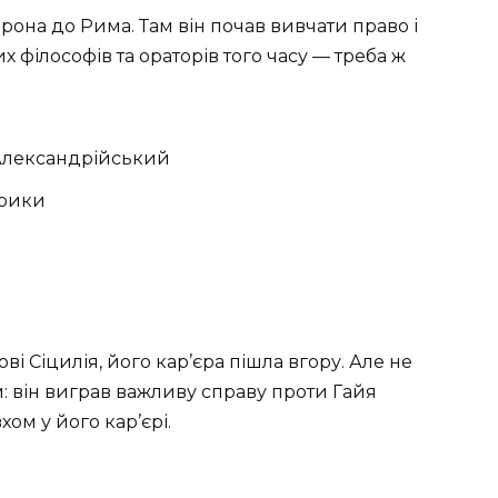
она до Рима. Там він почав вивчати право і
х філософів та ораторів того часу — треба ж
 Александрійський
орики
і Сіцилія, його кар’єра пішла вгору. Але не
: він виграв важливу справу проти Гайя
ом у його кар’єрі.