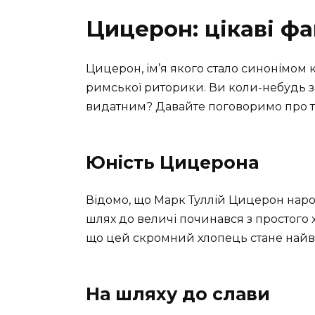
Цицерон: цікаві фа
Цицерон, ім’я якого стало синонімом
римської риторики. Ви коли-небудь з
видатним? Давайте поговоримо про те
Юність Цицерона
Відомо, що Марк Туллій Цицерон наро
шлях до величі починався з простого хл
що цей скромний хлопець стане найв
На шляху до слави