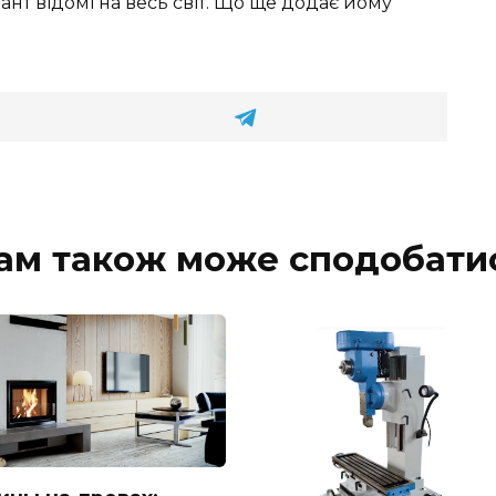
алант відомі на весь світ. Що ще додає йому
ам також може сподобати