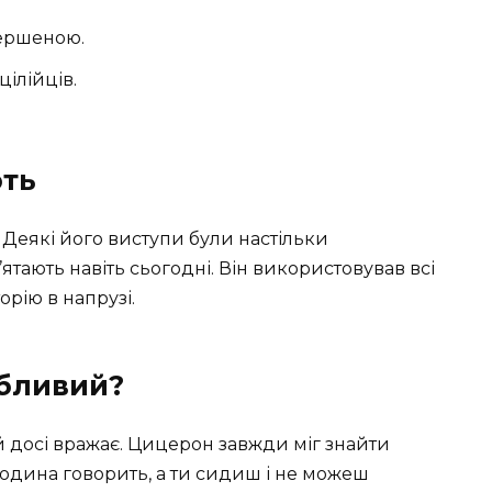
ершеною.
цілійців.
ють
Деякі його виступи були настільки
тають навіть сьогодні. Він використовував всі
рію в напрузі.
обливий?
й досі вражає. Цицерон завжди міг знайти
 людина говорить, а ти сидиш і не можеш