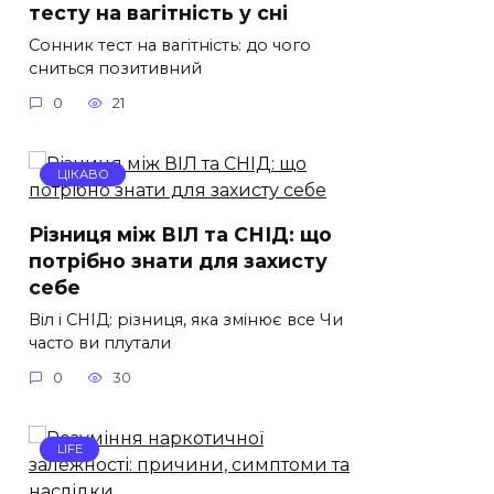
тесту на вагітність у сні
Сонник тест на вагітність: до чого
сниться позитивний
0
21
ЦІКАВО
Різниця між ВІЛ та СНІД: що
потрібно знати для захисту
себе
Віл і СНІД: різниця, яка змінює все Чи
часто ви плутали
0
30
LIFE