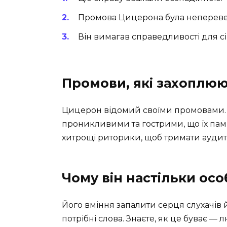
Промова Цицерона була неперев
Він вимагав справедливості для сі
Промови, які захоплю
Цицерон відомий своїми промовами. 
проникливими та гострими, що їх пам’я
хитрощі риторики, щоб тримати аудито
Чому він настільки ос
Його вміння запалити серця слухачів 
потрібні слова. Знаєте, як це буває —