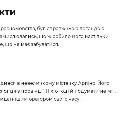
кти
 красномовства, був справжньою легендою
амислювались, що ж робило його настільки
, що не має забуватися.
дився в невеличкому містечку Арпіно. Його
опця з провінції. Ніхто тоді й подумати не міг,
идатнішим оратором свого часу.