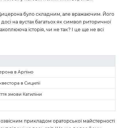
Цицерона було складним, але вражаючим. Його
 досі на вустах багатьох як символ риторичної
ахоплююча історія, чи не так? І це ще не всі
рона в Арпіно
квестора в Сицилії
ття змови Катиліни
нозвісним прикладом ораторської майстерності