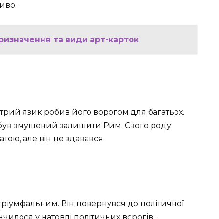
иво.
призначення та види арт-карток
стрий язик робив його ворогом для багатьох.
н був змушений залишити Рим. Свого роду
тою, але він не здавався.
ріумфальним. Він повернувся до політичної
інчилося у натовпі політичних ворогів…