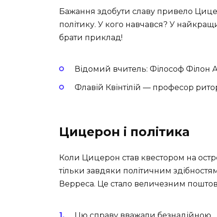
Бажання здобути славу привело Цицер
політику. У кого навчався? У найкращи
брати приклад!
Відомий вчитель: Філософ Філон
Флавій Квінтілій — професор рит
Цицерон і політика
Коли Цицерон став квестором на остров
тільки завдяки політичним здібностям
Верреса. Це стало величезним поштовх
Цю справу вважали безнадійною.