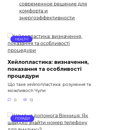
современное решение для
комфорта и
энергоэффективности
HEALTH
Хейлопластика: визначення,
показання та особливості
процедури
Що таке хейлопластика: розуміння та
можливості Чули
0
13
ПОРАДИ