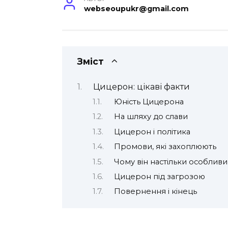
webseoupukr@gmail.com
Зміст
Цицерон: цікаві факти
Юність Цицерона
На шляху до слави
Цицерон і політика
Промови, які захоплюють
Чому він настільки особлив
Цицерон під загрозою
Повернення і кінець