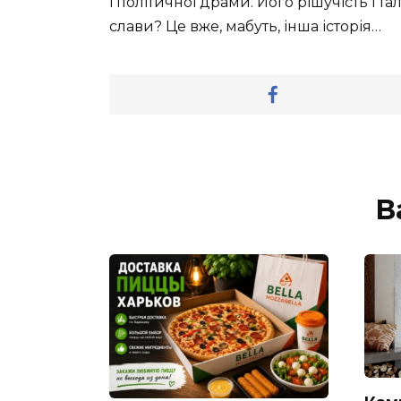
і політичної драми. Його рішучість і т
слави? Це вже, мабуть, інша історія…
В