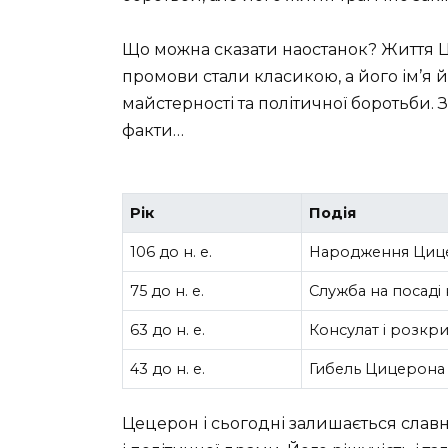
Що можна сказати наостанок? Життя 
промови стали класикою, а його ім’я й
майстерності та політичної боротьби. З
факти…
Рік
Подія
106 до н. е.
Народження Цице
75 до н. е.
Служба на посаді 
63 до н. е.
Консулат і розкри
43 до н. е.
Гибель Цицерона
Цецерон і сьогодні залишається слав