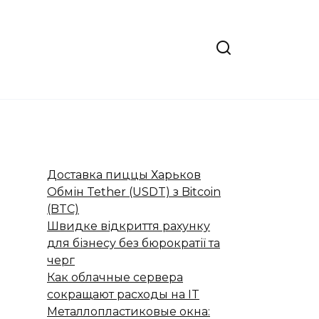
Доставка пиццы Харьков
Обмін Tether (USDT) з Bitcoin
(BTC)
Швидке відкриття рахунку
для бізнесу без бюрократії та
черг
Как облачные сервера
сокращают расходы на IT
Металлопластиковые окна: