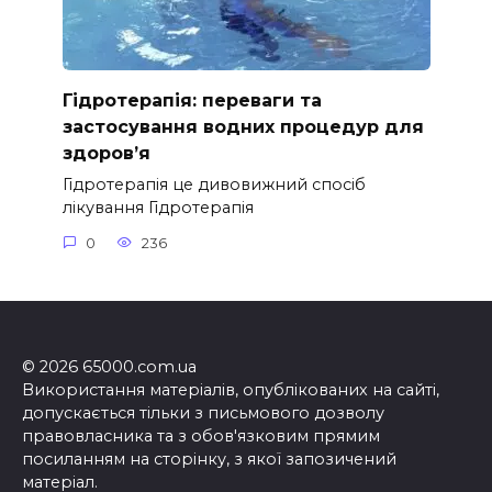
Гідротерапія: переваги та
застосування водних процедур для
здоров’я
Гідротерапія це дивовижний спосіб
лікування Гідротерапія
0
236
© 2026 65000.com.ua
Використання матеріалів, опублікованих на сайті,
допускається тільки з письмового дозволу
правовласника та з обов'язковим прямим
посиланням на сторінку, з якої запозичений
матеріал.