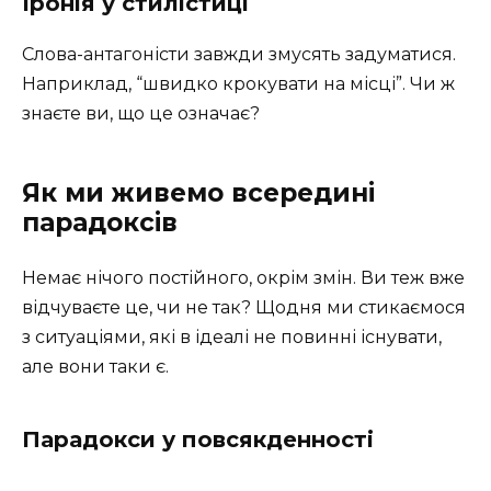
Іронія у стилістиці
Слова-антагоністи завжди змусять задуматися.
Наприклад, “швидко крокувати на місці”. Чи ж
знаєте ви, що це означає?
Як ми живемо всередині
парадоксів
Немає нічого постійного, окрім змін. Ви теж вже
відчуваєте це, чи не так? Щодня ми стикаємося
з ситуаціями, які в ідеалі не повинні існувати,
але вони таки є.
Парадокси у повсякденності