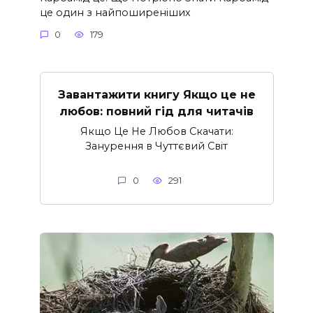
це один з найпоширеніших
0
179
Завантажити книгу Якщо це не
любов: повний гід для читачів
Якщо Це Не Любов Скачати:
Занурення в Чуттєвий Світ
0
291