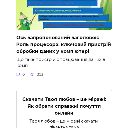
Ось запропонований заголовок:
Роль процесора: ключовий пристрій
обробки даних у комп’ютері
Що таке пристрій опрацювання даних в
комп’
0
353
Скачати Твоя любов – це міражі:
Як обрати справжні почуття
онлайн
Твоя любов – це міражі скачати:
пікантна тема