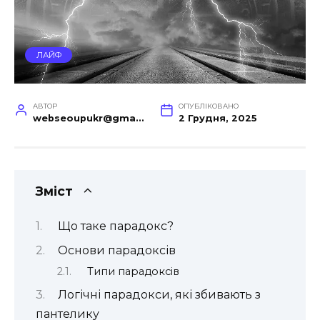
ЛАЙФ
АВТОР
ОПУБЛІКОВАНО
webseoupukr@gmail.com
2 Грудня, 2025
Зміст
Що таке парадокс?
Основи парадоксів
Типи парадоксів
Логічні парадокси, які збивають з
пантелику