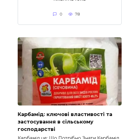
0
78
Карбамід: ключові властивості та
застосування в сільському
господарстві
Карбамід це: Що Потрібно Знати Карбамід