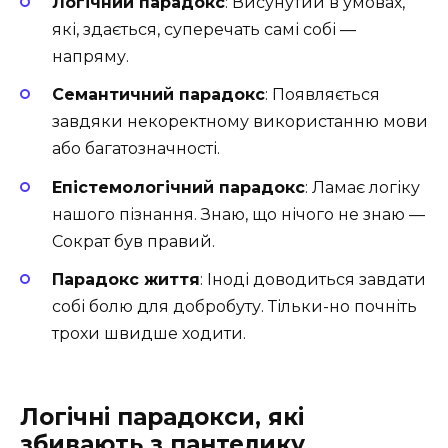
Логічний парадокс
: Висунутий в умовах,
які, здається, суперечать самі собі —
напряму.
Семантичний парадокс
: Появляється
завдяки некоректному використанню мови
або багатозначності.
Епістемологічний парадокс
: Ламає логіку
нашого пізнання. Знаю, що нічого не знаю —
Сократ був правий.
Парадокс життя
: Іноді доводиться завдати
собі болю для добробуту. Тільки-но почніть
трохи швидше ходити.
Логічні парадокси, які
збивають з пантелику