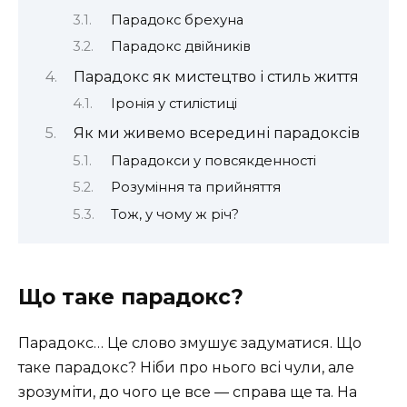
Парадокс брехуна
Парадокс двійників
Парадокс як мистецтво і стиль життя
Іронія у стилістиці
Як ми живемо всередині парадоксів
Парадокси у повсякденності
Розуміння та прийняття
Тож, у чому ж річ?
Що таке парадокс?
Парадокс… Це слово змушує задуматися. Що
таке парадокс? Ніби про нього всі чули, але
зрозуміти, до чого це все — справа ще та. На