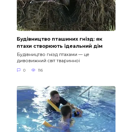
Будівництво пташиних гнізд: як
птахи створюють ідеальний дім
Будівництво гнізд птахами — це
дивовижний світ тваринної
0
116