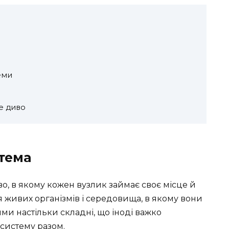
еми
е диво
стема
о, в якому кожен вузлик займає своє місце й
 живих організмів і середовища, в якому вони
ими настільки складні, що іноді важко
 систему разом.