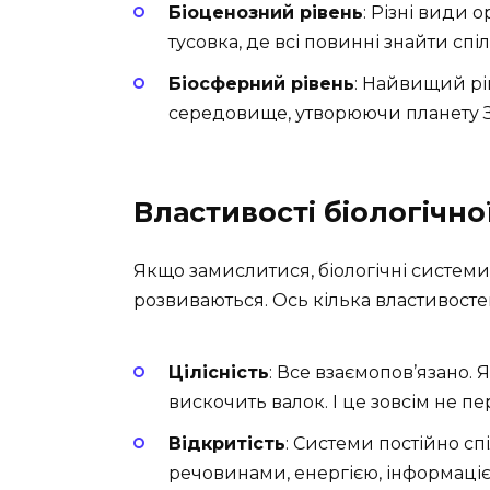
Біоценозний рівень
: Різні види 
тусовка, де всі повинні знайти спі
Біосферний рівень
: Найвищий рів
середовище, утворюючи планету З
Властивості біологічно
Якщо замислитися, біологічні системи
розвиваються. Ось кілька властивостей
Цілісність
: Все взаємопов’язано. 
вискочить валок. І це зовсім не п
Відкритість
: Системи постійно сп
речовинами, енергією, інформаціє