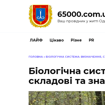
Перейти
до
65000.com.
вмісту
Ваш провідник у житті Од
ЛАЙФ
Цікаво
Різне
PR
ГОЛОВНА
»
БІОЛОГІЧНА СИСТЕМА: ВИЗНАЧЕННЯ, 
Біологічна сис
складові та зн