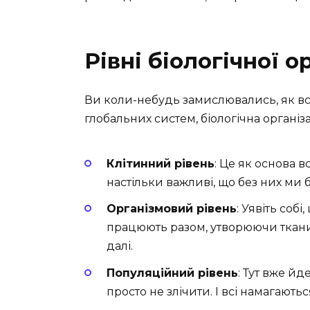
Рівні біологічної о
Ви коли-небудь замислювались, як вс
глобальних систем, біологічна організ
Клітинний рівень
: Це як основа в
настільки важливі, що без них ми б
Організмовий рівень
: Уявіть соб
працюють разом, утворюючи тканини
далі.
Популяційний рівень
: Тут вже йд
просто не злічити. І всі намагають