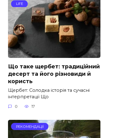
LIFE
Що таке щербет: традиційний
десерт та його різновиди й
користь
Щербет: Солодка історія та сучасні
інтерпретації Що
0
17
РЕКОМЕНДАЦІЇ