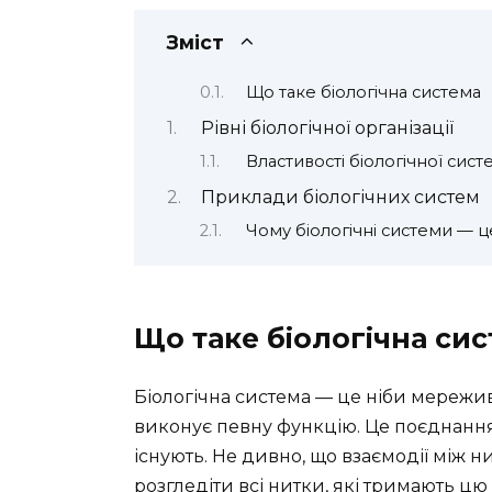
Зміст
Що таке біологічна система
Рівні біологічної організації
Властивості біологічної сист
Приклади біологічних систем
Чому біологічні системи — ц
Що таке біологічна си
Біологічна система — це ніби мережив
виконує певну функцію. Це поєднання
існують. Не дивно, що взаємодії між н
розгледіти всі нитки, які тримають цю