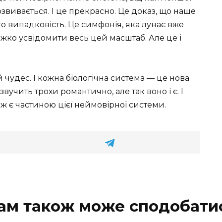
озвивається. І це прекрасно. Це доказ, що наше
то випадковість. Це симфонія, яка лунає вже
ажко усвідомити весь цей масштаб. Але це і
 чудес. І кожна біологічна система — це нова
звучить трохи романтично, але так воно і є. І
кож є частиною цієї неймовірної системи.
ам також може сподобати