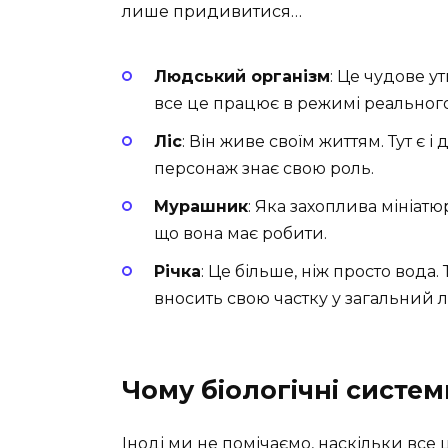
лише придивитися…
Людський організм
: Це чудове у
все це працює в режимі реального
Ліс
: Він живе своїм життям. Тут є і 
персонаж знає свою роль.
Мурашник
: Яка захоплива мініатю
що вона має робити.
Річка
: Це більше, ніж просто вода. 
вносить свою частку у загальний л
Чому біологічні систе
Іноді ми не помічаємо, наскільки все