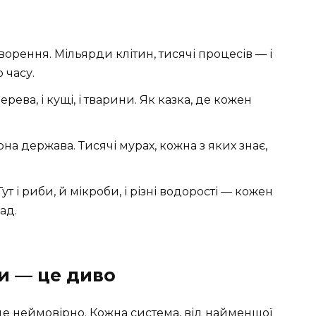
творення. Мільярди клітин, тисячі процесів — і
 часу.
дерева, і кущі, і тварини. Як казка, де кожен
рна держава. Тисячі мурах, кожна з яких знає,
Тут і риби, й мікроби, і різні водорості — кожен
ад.
ми — це диво
 це неймовірно. Кожна система, від найменшої