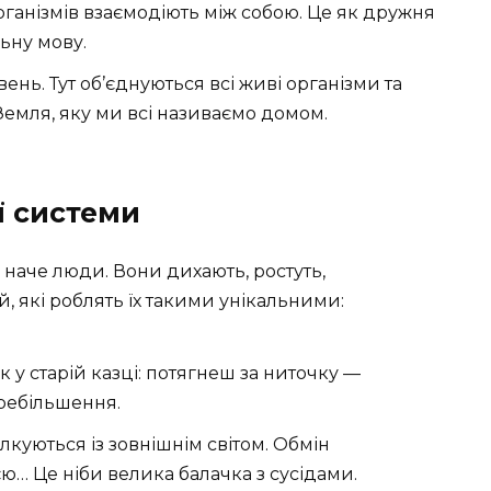
організмів взаємодіють між собою. Це як дружня
льну мову.
ень. Тут об’єднуються всі живі організми та
емля, яку ми всі називаємо домом.
ї системи
 наче люди. Вони дихають, ростуть,
, які роблять їх такими унікальними:
Як у старій казці: потягнеш за ниточку —
еребільшення.
ілкуються із зовнішнім світом. Обмін
ю… Це ніби велика балачка з сусідами.