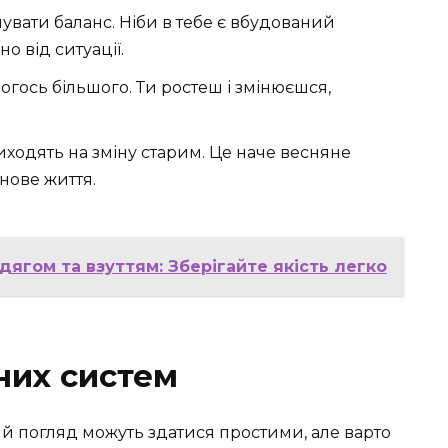
мувати баланс. Ніби в тебе є вбудований
о від ситуації.
чогось більшого. Ти ростеш і змінюєшся,
риходять на зміну старим. Це наче весняне
нове життя.
дягом та взуттям: Зберігайте якість легко
них систем
ший погляд можуть здатися простими, але варто