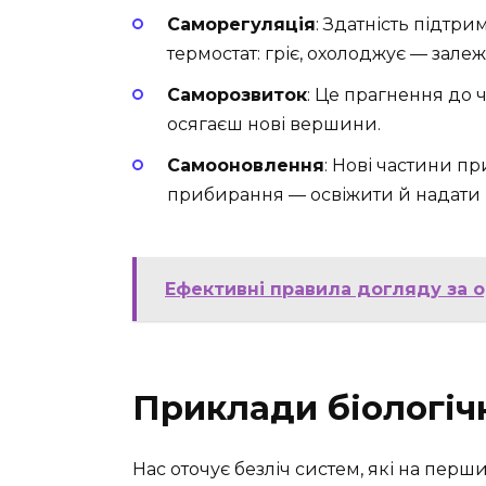
Саморегуляція
: Здатність підтри
термостат: гріє, охолоджує — залежн
Саморозвиток
: Це прагнення до 
осягаєш нові вершини.
Самооновлення
: Нові частини п
прибирання — освіжити й надати 
Ефективні правила догляду за о
Приклади біологіч
Нас оточує безліч систем, які на пер