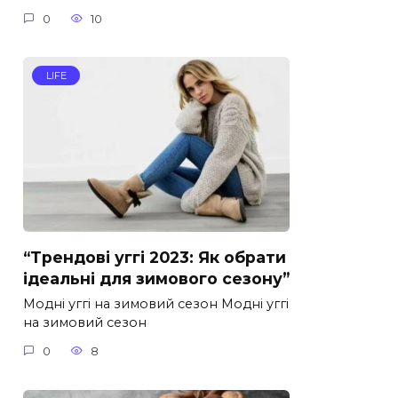
0
10
LIFE
“Трендові уггі 2023: Як обрати
ідеальні для зимового сезону”
Модні уггі на зимовий сезон Модні уггі
на зимовий сезон
0
8