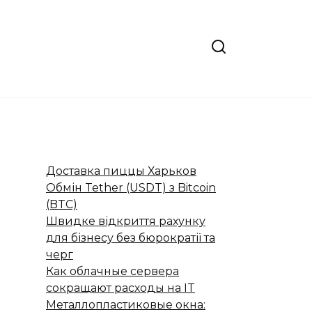
Доставка пиццы Харьков
Обмін Tether (USDT) з Bitcoin
(BTC)
Швидке відкриття рахунку
для бізнесу без бюрократії та
черг
Как облачные сервера
сокращают расходы на IT
Металлопластиковые окна: