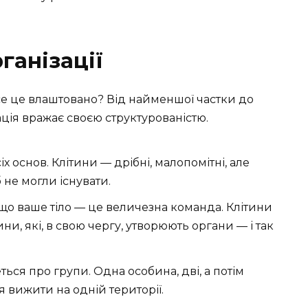
рганізації
е це влаштовано? Від найменшої частки до
ація вражає своєю структурованістю.
сіх основ. Клітини — дрібні, малопомітні, але
 не могли існувати.
і, що ваше тіло — це величезна команда. Клітини
, які, в свою чергу, утворюють органи — і так
еться про групи. Одна особина, дві, а потім
ся вижити на одній території.