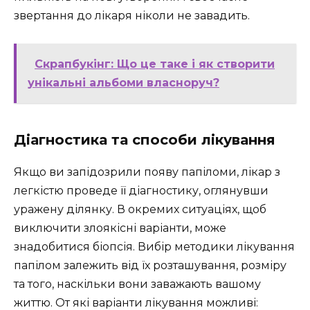
звертання до лікаря ніколи не завадить.
Скрапбукінг: Що це таке і як створити
унікальні альбоми власноруч?
Діагностика та способи лікування
Якщо ви запідозрили появу папіломи, лікар з
легкістю проведе її діагностику, оглянувши
уражену ділянку. В окремих ситуаціях, щоб
виключити злоякісні варіанти, може
знадобитися біопсія. Вибір методики лікування
папілом залежить від їх розташування, розміру
та того, наскільки вони заважають вашому
життю. От які варіанти лікування можливі: