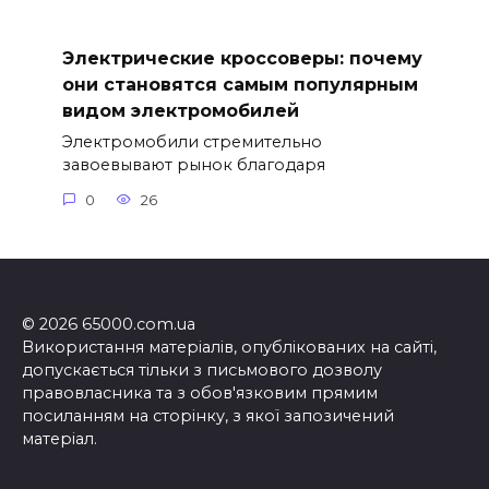
Электрические кроссоверы: почему
они становятся самым популярным
видом электромобилей
Электромобили стремительно
завоевывают рынок благодаря
0
26
© 2026 65000.com.ua
Використання матеріалів, опублікованих на сайті,
допускається тільки з письмового дозволу
правовласника та з обов'язковим прямим
посиланням на сторінку, з якої запозичений
матеріал.