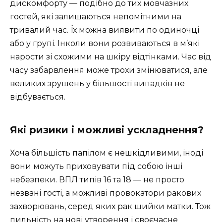
дискомфорту — подібно до тих мовчазних
гостей, які залишаються непомітними на
тривалий час. Їх можна виявити по одиночці
або у групі. Інколи вони розвиваються в м’які
нарости зі схожими на шкіру відтінками. Час від
часу забарвлення може трохи змінюватися, але
великих зрушень у більшості випадків не
відбувається.
Які ризики і можливі ускладнення?
Хоча більшість папілом є нешкідливими, іноді
вони можуть приховувати під собою інші
небезпеки. ВПЛ типів 16 та 18 — не просто
незвані гості, а можливі провокатори ракових
захворювань, серед яких рак шийки матки. Тож
пильність на нові утворення і своєчасне