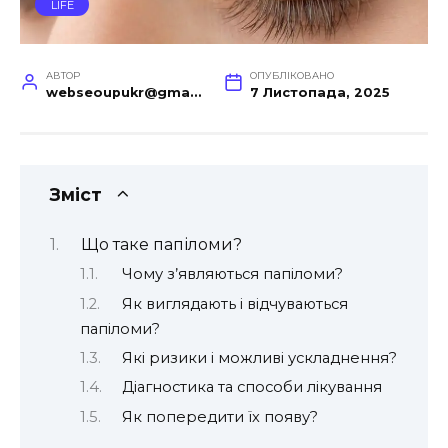
LIFE
АВТОР
ОПУБЛІКОВАНО
webseoupukr@gmail.com
7 Листопада, 2025
Зміст
Що таке папіломи?
Чому з’являються папіломи?
Як виглядають і відчуваються
папіломи?
Які ризики і можливі ускладнення?
Діагностика та способи лікування
Як попередити їх появу?