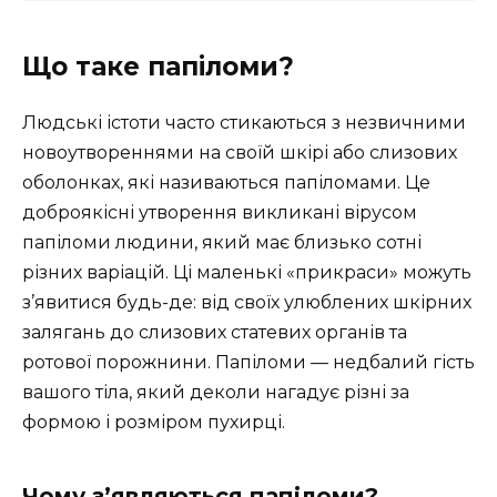
Що таке папіломи?
Людські істоти часто стикаються з незвичними
новоутвореннями на своїй шкірі або слизових
оболонках, які називаються папіломами. Це
доброякісні утворення викликані вірусом
папіломи людини, який має близько сотні
різних варіацій. Ці маленькі «прикраси» можуть
з’явитися будь-де: від своїх улюблених шкірних
залягань до слизових статевих органів та
ротової порожнини. Папіломи — недбалий гість
вашого тіла, який деколи нагадує різні за
формою і розміром пухирці.
Чому з’являються папіломи?