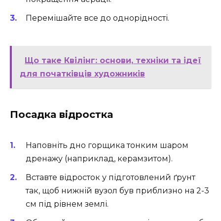
Перемішайте все до однорідності.
Що таке Квілінг: основи, техніки та ідеї
для початківців художників
Посадка відростка
Наповніть дно горщика тонким шаром
дренажу (наприклад, керамзитом).
Вставте відросток у підготовлений ґрунт
так, щоб нижній вузол був приблизно на 2-3
см під рівнем землі.