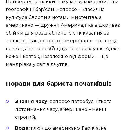
Приберіть не тільки різку межу між двома, а й
географічні бар’єри. Еспресо – класична
культура Європи з нотами мистецтва, а
американо — дружня Америка, яка відкриває
обійми для розслабленого спілкування за
чашкою. І так, еспресо і американо — різниця
все ж є, але вона об’єднує, а не розлучає. Адже
кожен ковток, незалежно від форми — це
мандрівка у світ відчуттів.
Поради для бариста-початківців
Знання часу:
еспресо потребує чіткого
дотримання часу, американо – менш
строгий.
Вода:
ключ до американо. Гаряча, не