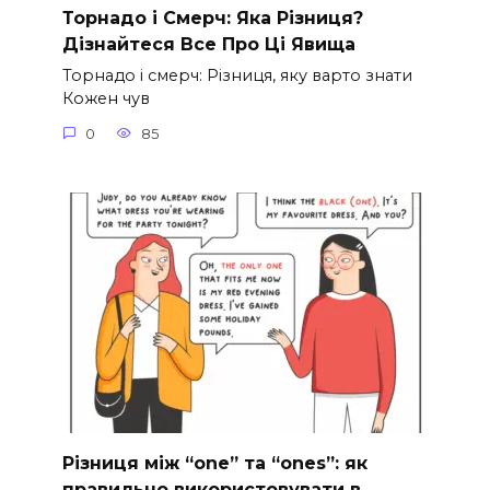
Торнадо і Смерч: Яка Різниця?
Дізнайтеся Все Про Ці Явища
Торнадо і смерч: Різниця, яку варто знати
Кожен чув
0
85
Різниця між “one” та “ones”: як
правильно використовувати в