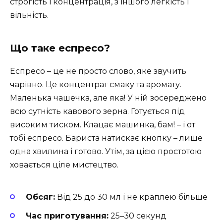
строгість і концентрація, з іншого легкість і
вільність.
Що таке еспресо?
Еспресо – це не просто слово, яке звучить
чарівно. Це концентрат смаку та аромату.
Маленька чашечка, але яка! У ній зосереджено
всю сутність кавового зерна. Готується під
високим тиском. Клацає машинка, бам! – і от
тобі еспресо. Бариста натискає кнопку – лише
одна хвилина і готово. Утім, за цією простотою
ховається ціле мистецтво.
Обсяг:
Від 25 до 30 мл і не краплею більше
Час приготування:
25–30 секунд