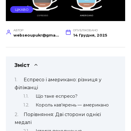
ЦІКАВО
АВТОР
ОПУБЛІКОВАНО
webseoupukr@gmail.com
14 Грудня, 2025
Зміст
Еспресо і американо: різниця у
філіжанці
Що таке еспресо?
Король кав’ярень — американо
Порівняння: Дві сторони однієї
медалі