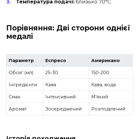
Температура подачі:
близько 70°C
Порівняння: Дві сторони однієї
медалі
Параметр
Еспресо
Американо
Обсяг (мл)
25-30
150-200
Інгредієнти
Кава
Кава, вода
Смак
Інтенсивний
М’який
Аромат
Зосереджений
Розподілений
Історія походження