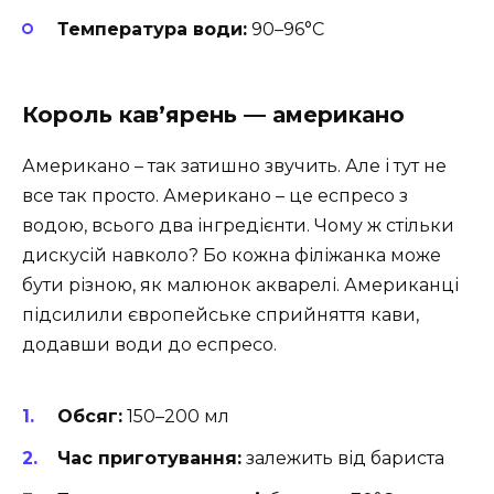
Температура води:
90–96°C
Король кав’ярень — американо
Американо – так затишно звучить. Але і тут не
все так просто. Американо – це еспресо з
водою, всього два інгредієнти. Чому ж стільки
дискусій навколо? Бо кожна філіжанка може
бути різною, як малюнок акварелі. Американці
підсилили європейське сприйняття кави,
додавши води до еспресо.
Обсяг:
150–200 мл
Час приготування:
залежить від бариста