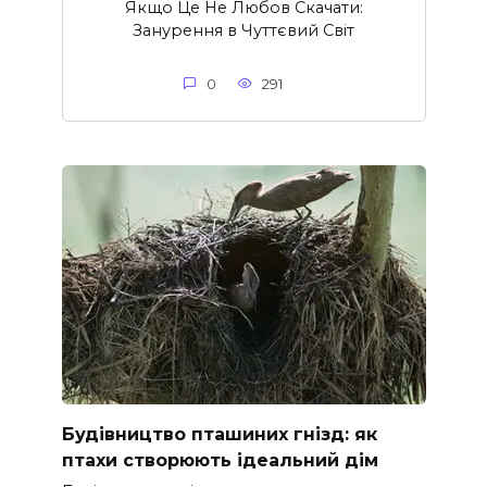
Якщо Це Не Любов Скачати:
Занурення в Чуттєвий Світ
0
291
Будівництво пташиних гнізд: як
птахи створюють ідеальний дім