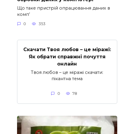
Що таке пристрій опрацювання даних в
комп’
0
353
Скачати Твоя любов – це міражі:
Як обрати справжні почуття
онлайн
Твоя любов – це міражі скачати:
пікантна тема
0
78