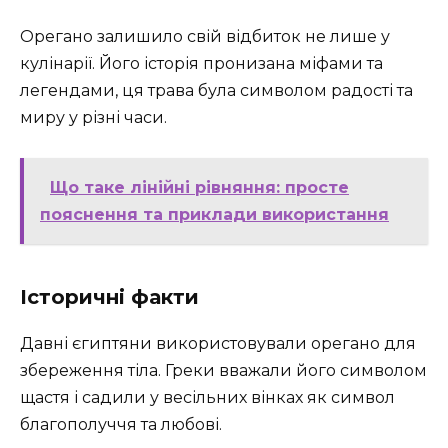
Орегано залишило свій відбиток не лише у
кулінарії. Його історія пронизана міфами та
легендами, ця трава була символом радості та
миру у різні часи.
Що таке лінійні рівняння: просте
пояснення та приклади використання
Історичні факти
Давні єгиптяни використовували орегано для
збереження тіла. Греки вважали його символом
щастя і садили у весільних вінках як символ
благополуччя та любові.