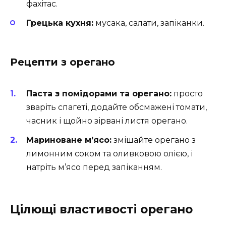
фахітас.
Грецька кухня:
мусака, салати, запіканки.
Рецепти з орегано
Паста з помідорами та орегано:
просто
зваріть спагеті, додайте обсмажені томати,
часник і щойно зірвані листя орегано.
Мариноване м’ясо:
змішайте орегано з
лимонним соком та оливковою олією, і
натріть м’ясо перед запіканням.
Цілющі властивості орегано