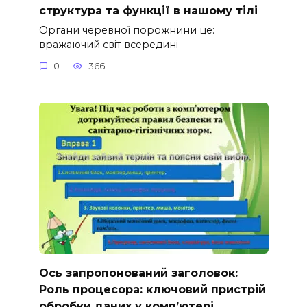
структура та функції в нашому тілі
Органи черевної порожнини це:
вражаючий світ всередині
0
366
Ось запропонований заголовок:
Роль процесора: ключовий пристрій
обробки даних у комп’ютері