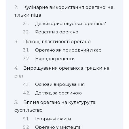
Кулінарне використання орегано: не
тільки піца
Де використовується орегано?
Рецепти з орегано
Цілющі властивості орегано
Орегано як природний лікар
Народні рецепти
Вирощування орегано: з грядки на
стіл
Основи вирощування
Догляд за рослиною
Вплив орегано на культуру та
суспільство
Історичні факти
Орегано у мистецтві