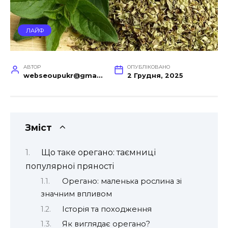
ЛАЙФ
АВТОР
ОПУБЛІКОВАНО
webseoupukr@gmail.com
2 Грудня, 2025
Зміст
Що таке орегано: таємниці
популярної пряності
Орегано: маленька рослина зі
значним впливом
Історія та походження
Як виглядає орегано?