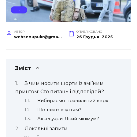
LIFE
АВТОР
ОПУБЛІКОВАНО
webseoupukr@gmail.com
26 Грудня, 2025
Зміст
З чим носити шорти із зміїним
принтом: Сто питань і відповідей?
Вибираємо правильний верх
Що там із взуттям?
Аксесуари: Який мінімум?
Локальні запити