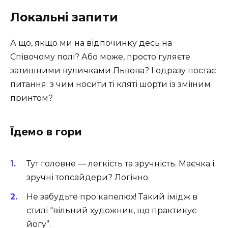
Локальні запити
А що, якщо ми на відпочинку десь на
Співочому полі? Або може, просто гуляєте
затишними вуличками Львова? І одразу постає
питання: з чим носити ті кляті шорти із зміїним
принтом?
Їдемо в гори
Тут головне — легкість та зручність. Маєчка і
зручні топсайдери? Логічно.
Не забудьте про капелюх! Такий імідж в
стилі “вільний художник, що практикує
йогу”.