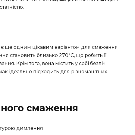
татністю.
а є ще одним цікавим варіантом для смаження
ння становить близько 270°C, що робить її
ння. Крім того, вона містить у собі безліч
й смак ідеально підходить для різноманітних
чного смаження
ратурою димлення