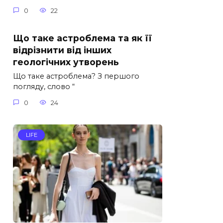
0
22
Що таке астроблема та як її
відрізнити від інших
геологічних утворень
Що таке астроблема? З першого
погляду, слово “
0
24
LIFE