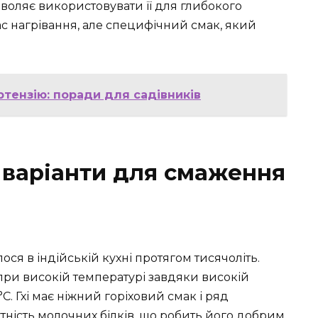
оляє використовувати її для глибокого
ас нагрівання, але специфічний смак, який
ртензію: поради для садівників
ші варіанти для смаження
ося в індійській кухні протягом тисячоліть.
при високій температурі завдяки високій
. Гхі має ніжний горіховий смак і ряд
утність молочних білків, що робить його добрим