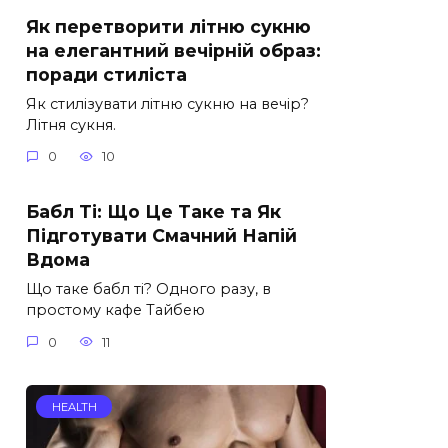
Як перетворити літню сукню
на елегантний вечірній образ:
поради стиліста
Як стилізувати літню сукню на вечір?
Літня сукня.
0
10
Бабл Ті: Що Це Таке та Як
Підготувати Смачний Напій
Вдома
Що таке бабл ті? Одного разу, в
простому кафе Тайбею
0
11
HEALTH