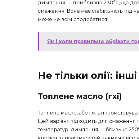
димлення — приблизно 230°C, що дозв
смаження. Вона має стабільність під ч
може не всім сподобатися.
Як і коли правильно обрізати го
Не тільки олії: ін
Топлене масло (гхі)
Топлене масло, або гхі, використовувал
Цей варіант підходить для смаження 
температурі димлення — близько 250°C
корисних властивостей, таких як відс