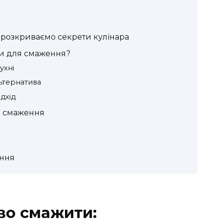
 розкриваємо секрети кулінара
ми для смаження?
ухні
льтернатива
ідхід
ля смаження
ення
во смажити: