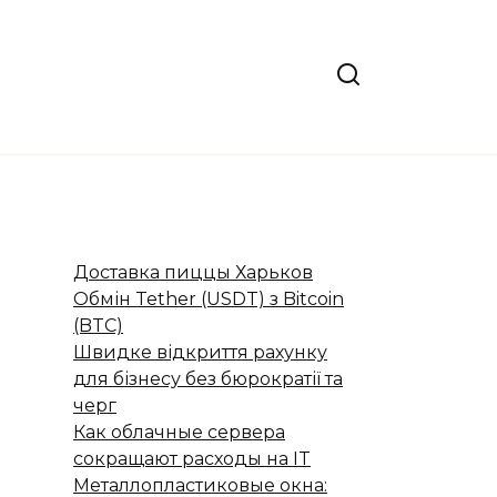
Доставка пиццы Харьков
Обмін Tether (USDT) з Bitcoin
(BTC)
Швидке відкриття рахунку
для бізнесу без бюрократії та
черг
Как облачные сервера
сокращают расходы на IT
Металлопластиковые окна: