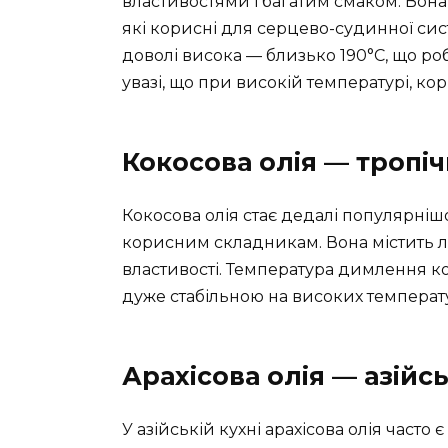
властивостями і багатим смаком. Вон
які корисні для серцево-судинної сис
доволі висока — близько 190°C, що ро
увазі, що при високій температурі, кор
Кокосова олія — тропі
Кокосова олія стає дедалі популярніш
корисним складникам. Вона містить ла
властивості. Температура димлення кок
дуже стабільною на високих температ
Арахісова олія — азійс
У азійській кухні арахісова олія часто