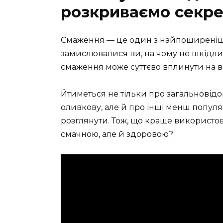
розкриваємо секре
Смаження — це один з найпоширеніших
замислювалися ви, на чому не шкідли
смаження може суттєво вплинути на ваш
Йтиметься не тільки про загальновідом
оливкову, але й про інші менш популяр
розглянути. Тож, що краще використо
смачною, але й здоровою?