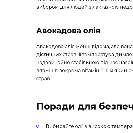
вибором для людей з лактазною недос
Авокадова олія
Авокадова олія менш відома, але вон
дієтичних страв. Її температура димле
надзвичайно стабільною під час нагріва
вітамінів, зокрема вітамін E. Її м’яки
страв.
Поради для безпе
Вибирайте олії з високою темпе