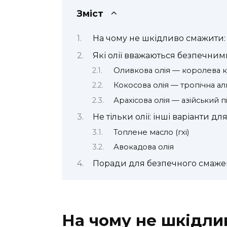
Зміст
На чому не шкідливо смажити:
Які олії вважаються безпечни
Оливкова олія — королева к
Кокосова олія — тропічна а
Арахісова олія — азійський п
Не тільки олії: інші варіанти д
Топлене масло (гхі)
Авокадова олія
Поради для безпечного смаж
На чому не шкідли