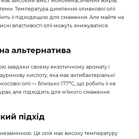
а має високий вміст мононенасичених жирів,
теми. Температура димлення оливкової олії
бить її підходящою для смаження. Але майте на
исні властивості олії можуть знижуватися.
чна альтернатива
ою завдяки своєму екзотичному аромату і
уринову кислоту, яка має антибактеріальні
осової олії — близько 177°C, що робить її не
урах, але підходить для м’якого смаження
ький підхід
 є незамінною. Ця олія має високу температуру