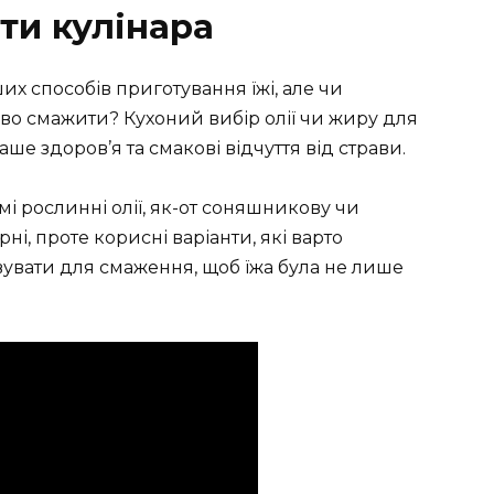
ти кулінара
 способів приготування їжі, але чи
во смажити? Кухоний вибір олії чи жиру для
е здоров’я та смакові відчуття від страви.
і рослинні олії, як-от соняшникову чи
ні, проте корисні варіанти, які варто
вувати для смаження, щоб їжа була не лише