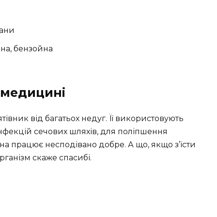
іани
чна, бензойна
 медицині
тівник від багатьох недуг. Її використовують
 інфекцій сечових шляхів, для поліпшення
на працює несподівано добре. А що, якщо з’їсти
рганізм скаже спасибі.