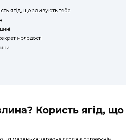
ть ягід, що здивують тебе
я
цині
секрет молодості
лини
лина? Користь ягід, що
о ця маленька червона ягода є справжнім