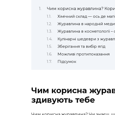
Чим корисна журавлина? Корис
Хімічний склад — ось де магі
Журавлина в народній меди
Журавлина в косметології – 
Кулінарні шедеври з журав
Зберігання та вибір ягід
Можливі протипоказання
Підсумок
Чим корисна журав
здивують тебе
Чим корисна журавлина? Чи знаєш, щ