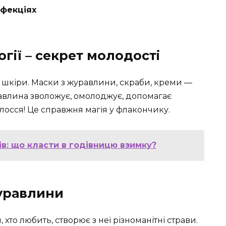
нфекціях
гії – секрет молодості
я шкіри. Маски з журавлини, скраби, креми —
уравлина зволожує, омолоджує, допомагає
лосся! Це справжня магія у флакончику.
ів: що класти в годівницю взимку?
журавлини
 хто любить, створює з неї різноманітні страви.