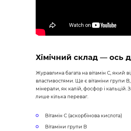
Хімічний склад — ось д
Журавлина багата на вітамін C, який
властивостями. Ще є вітаміни групи B, 
мінерали, як калій, фосфор і кальцій.
лише кілька переваг.
Вітамін C (аскорбінова кислота)
Вітаміни групи B