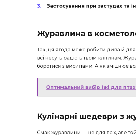
Застосування при застудах та і
Журавлина в косметоло
Так, ця ягода може робити дива й дл
всі несуть радість твоїм клітинам. Ж
боротися з висипами. А як зміцнює во
Оптимальний вибір їжі для птах
Кулінарні шедеври з 
Смак журавлини — не для всіх, але той,