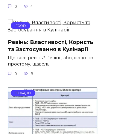
0
4
FOOD
Ревінь: Властивості, Користь
та Застосування в Кулінарії
Що таке ревінь? Ревінь, або, якщо по-
простому, щавель
0
8
ПОРАДИ