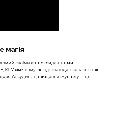
е магія
 відомий своїми антиоксидантними
E, K1. У хімічному складі знаходяться також такі
 Здоров’я судин, підвищення імунітету — це