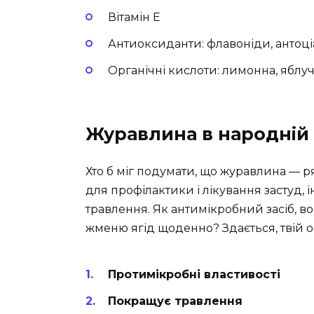
Вітамін E
Антиоксиданти: флавоніди, антоц
Органічні кислоти: лимонна, яблу
Журавлина в народній
Хто б міг подумати, що журавлина — ря
для профілактики і лікування застуд,
травлення. Як антимікробний засіб, во
жменю ягід щоденно? Здається, твій о
Протимікробні властивості
Покращує травлення