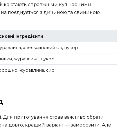
ипічка стають справжніми кулінарними
на поєднується з дичиною та свининою.
сновні інгредієнти
уравлина, апельсиновий сік, цукор
ливки, журавлина, цукор
орошно, журавлина, сир
д
і. Для приготування страв важливо обрати
вона довго, кращий варіант — заморозити. Але