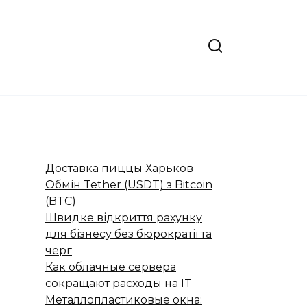
Доставка пиццы Харьков
Обмін Tether (USDT) з Bitcoin
(BTC)
Швидке відкриття рахунку
для бізнесу без бюрократії та
черг
Как облачные сервера
сокращают расходы на IT
Металлопластиковые окна: