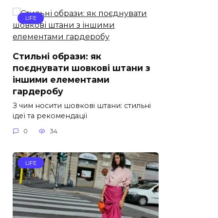
LIFE
Стильні образи: як
поєднувати шовкові штани з
іншими елементами
гардеробу
З чим носити шовкові штани: стильні
ідеї та рекомендації
0
34
LIFE