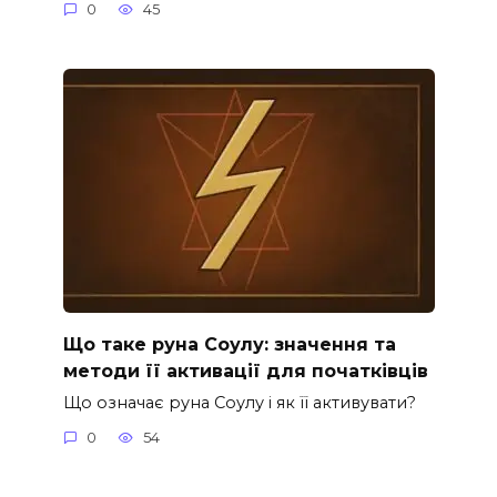
0
45
Що таке руна Соулу: значення та
методи її активації для початківців
Що означає руна Соулу і як її активувати?
0
54