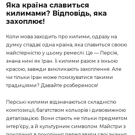
Яка країна славиться
килимами? Відповідь, яка
захоплює!
Коли мова заходить про килими, одразу на
думку спадає одна країна, яка славиться своєю
майстерністю у цьому ремеслі. Це — Персія,
знана нині як Іран. Її килими разом з їхньою
красою, завжди викликають захоплення. Але
чи тільки Іран може похизуватися такими
традиціями? Давайте розберемося!
Перські килими відзначаються складністю
композиції, багатством кольорів і дивовижною
деталізацією. Вони стають не тільки предметом
інтер’єру, а й культурним символом. Майстри з
покоління в покоління передавали свої знання,