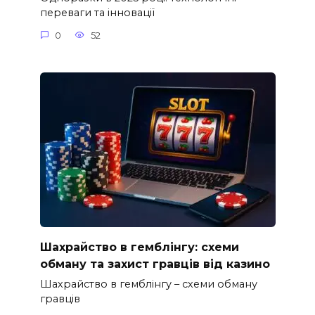
переваги та інновації
0
52
Шахрайство в гемблінгу: схеми
обману та захист гравців від казино
Шахрайство в гемблінгу – схеми обману
гравців