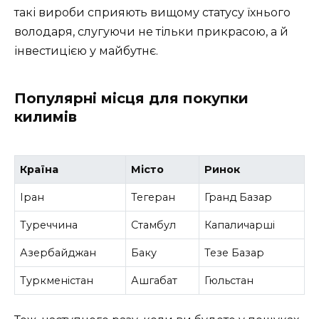
такі вироби сприяють вищому статусу їхнього
володаря, слугуючи не тільки прикрасою, а й
інвестицією у майбутнє.
Популярні місця для покупки
килимів
Країна
Місто
Ринок
Іран
Тегеран
Гранд Базар
Туреччина
Стамбул
Капаличарші
Азербайджан
Баку
Тезе Базар
Туркменістан
Ашгабат
Гюльстан