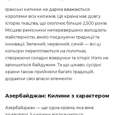
Іранські килими не дарма вважаються
королями всіх килимів. Ця країна має довгу
історію ткацтва, що охоплює більше 2,500 років.
Місцеві ремісники неперевершено володіють
майстерністю, вміло поєднуючи традиції та
інновації. Зелений, червоний, синій — всі ці
кольори переплітаються на полотнах,
створюючи складні візерунки та історії. Ніхто не
залишиться байдужим. Та що цікаво, сусідні
країни також прийняли багато традицій,
додаючи свої власні елементи.
Азербайджан: Килими з характером
Азербайджан — ще одна країна, яка вміє
здивувати. Її килими відзначаються