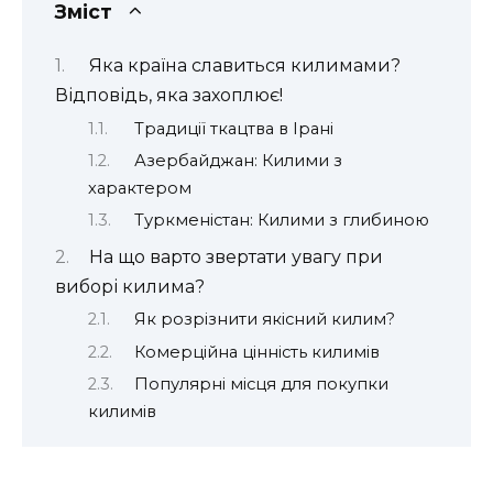
Зміст
Яка країна славиться килимами?
Відповідь, яка захоплює!
Традиції ткацтва в Ірані
Азербайджан: Килими з
характером
Туркменістан: Килими з глибиною
На що варто звертати увагу при
виборі килима?
Як розрізнити якісний килим?
Комерційна цінність килимів
Популярні місця для покупки
килимів