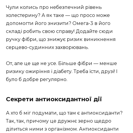
Чули колись про небезпечний рівень
холестерину? А як таке — що просо може
допомогти його знизити? Омега-3 в його
складі робить свою справу! Додайте сюди
ручку фібри, що знижує ризик виникнення
серцево-судинних захворювань.
От, але це ще не усе. Більше фібри — менше
ризику ожиріння і діабету. Треба їсти, друзі! І
було б добре регулярно.
Секрети антиоксидантної дії
А хто б міг подумати, що там є антиоксиданти?
Так, так, причому це дружнє зерно щедро
ділиться ними з організмом. Антиоксиданти