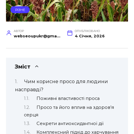
РІЗНЕ
АВТОР
ОПУБЛІКОВАНО
webseoupukr@gmail.com
4 Січня, 2026
Зміст
Чим корисне просо для людини
насправді?
Поживні властивості проса
Просо та його вплив на здоров’я
серця
Секрети антиоксидантної дії
Комплексний підхід до харчування