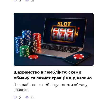
0
52
Шахрайство в гемблінгу: схеми
обману та захист гравців від казино
Шахрайство в гемблінгу – схеми обману
гравців
0
44