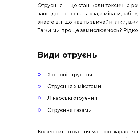
Отруєння — це стан, коли токсична ре
завгодно: зіпсована їжа, хімікати, з
знаєте ви, що навіть звичайні ліки, вж
Та чи ми про це замислюємось? Рідко
Види отруєнь
Харчові отруєння
Отруєння хімікатами
Лікарські отруєння
Отруєння газами
Кожен тип отруєння має свої характер