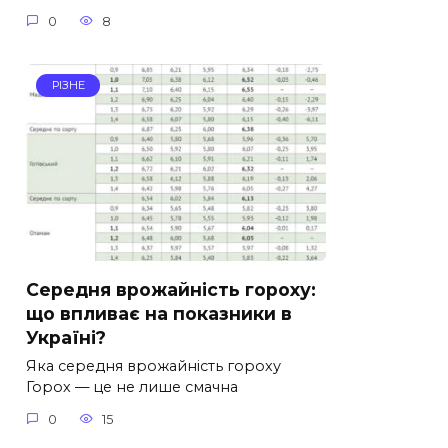
0
8
РІЗНЕ
Середня врожайність гороху:
що впливає на показники в
Україні?
Яка середня врожайність гороху
Горох — це не лише смачна
0
15