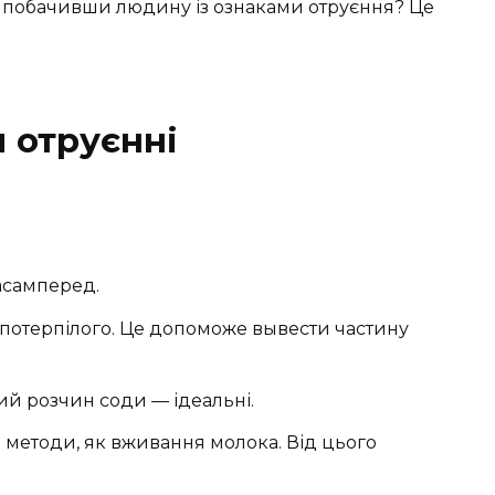
, побачивши людину із ознаками отруєння? Це
 отруєнні
асамперед.
потерпілого. Це допоможе вывести частину
ий розчин соди — ідеальні.
 методи, як вживання молока. Від цього