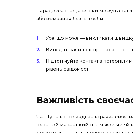
Парадоксально, але ліки можуть стат
або вживання без потреби.
Усе, що може — викликати швидку
Виведіть залишок препаратів з рот
Підтримуйте контакт з потерпілим
рівень свідомості.
Важливість своєча
Час. Тут він і справді не втрачає своє
це і є той маленький проміжок, який 
може призвести до непоправних наслі