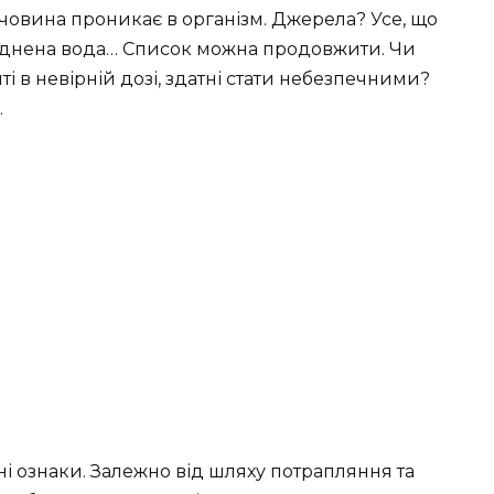
човина проникає в організм. Джерела? Усе, що
абруднена вода… Список можна продовжити. Чи
иті в невірній дозі, здатні стати небезпечними?
.
ні ознаки. Залежно від шляху потрапляння та