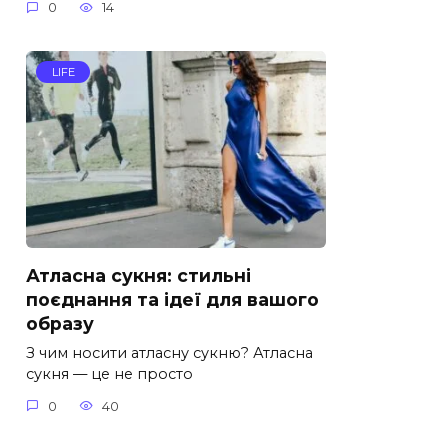
0
14
LIFE
Атласна сукня: стильні
поєднання та ідеї для вашого
образу
З чим носити атласну сукню? Атласна
сукня — це не просто
0
40