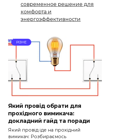
современное решение для
комфорта и
энергоэффективности
РІЗНЕ
Який провід обрати для
прохідного вимикача:
докладний гайд та поради
Який провід іде на прохідний
вимикач: Розбираємось