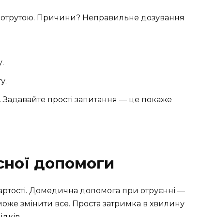
и отрутою. Причини? Неправильне дозування
.
у.
. Задавайте прості запитання — це покаже
сної допомоги
ї вартості. Домедична допомога при отруєнні —
може змінити все. Проста затримка в хвилину
дків.