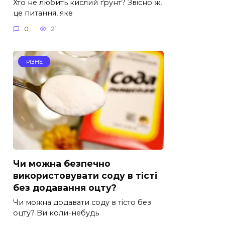
Хто не любить кислий ґрунт? Звісно ж,
це питання, яке
0
21
РІЗНЕ
Чи можна безпечно
використовувати соду в тісті
без додавання оцту?
Чи можна додавати соду в тісто без
оцту? Ви коли-небудь