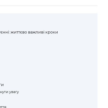
нні: життєво важливі кроки
ги
нути увагу
ття