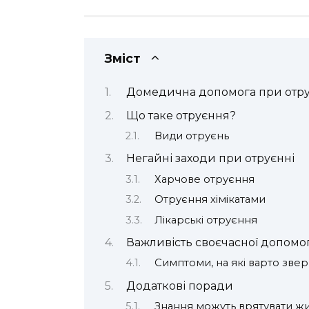
Зміст
Домедична допомога при отрує
Що таке отруєння?
Види отруєнь
Негайні заходи при отруєнні
Харчове отруєння
Отруєння хімікатами
Лікарські отруєння
Важливість своєчасної допомо
Симптоми, на які варто звер
Додаткові поради
Знання можуть врятувати жи