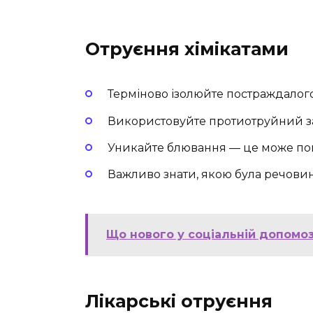
Отруєння хімікатами
Терміново ізолюйте постраждалого
Використовуйте протиотруйний зас
Уникайте блювання — це може пош
Важливо знати, якою була речови
Що нового у соціальній допомозі
Лікарські отруєння