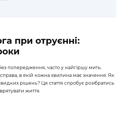
а при отруєнні:
роки
без попередження, часто у найгіршу мить.
права, в якій кожна хвилина має значення. Як
видких рішень? Ця стаття спробує розібратись
 врятувати життя.