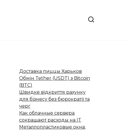
Доставка пиццы Харьков
Обмін Tether (USDT) з Bitcoin
(BTC)
Швидке відкриття рахунку
для бізнесу без бюрократії та
черг
Как облачные сервера
сокращают расходы на IT
Металлопластиковые окна: