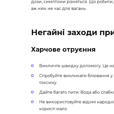
дози, симптоми різняться. Що робити
аж ніяк не час для вагань.
Негайні заходи при
Харчове отруєння
Викличте швидку допомогу. Це н
Спробуйте викликати блювання у 
токсину.
Дайте багато пити. Вода або слабк
Не використовуйте відомі народні
користі мало.