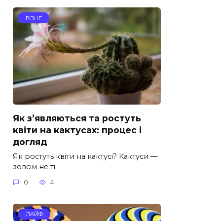
РІЗНЕ
Як з’являються та ростуть
квіти на кактусах: процес і
догляд
Як ростуть квіти на кактусі? Кактуси —
зовсім не ті
0
4
ЛАЙФ