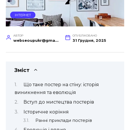
ІНТЕРНЕТ
АВТОР
ОПУБЛІКОВАНО
webseoupukr@gmail.com
31 Грудня, 2025
Зміст
Що таке постер на стіну: історія
виникнення та еволюція
Вступ до мистецтва постерів
Історичне коріння
Ранні приклади постерів
Еволюція і вплив