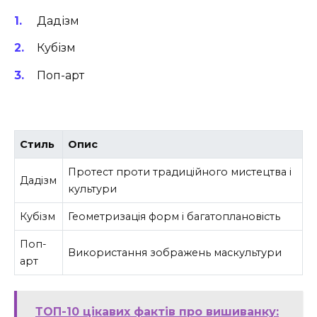
Дадізм
Кубізм
Поп-арт
Стиль
Опис
Протест проти традиційного мистецтва і
Дадізм
культури
Кубізм
Геометризація форм і багатоплановість
Поп-
Використання зображень маскультури
арт
ТОП-10 цікавих фактів про вишиванку: