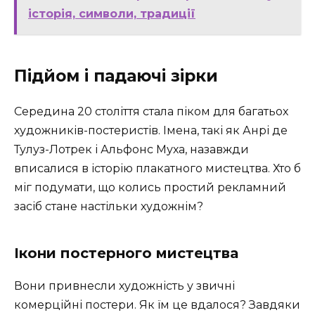
історія, символи, традиції
Підйом і падаючі зірки
Середина 20 століття стала піком для багатьох
художників-постеристів. Імена, такі як Анрі де
Тулуз-Лотрек і Альфонс Муха, назавжди
вписалися в історію плакатного мистецтва. Хто б
міг подумати, що колись простий рекламний
засіб стане настільки художнім?
Ікони постерного мистецтва
Вони привнесли художність у звичні
комерційні постери. Як їм це вдалося? Завдяки