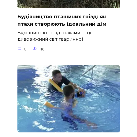
Будівництво пташиних гнізд: як
птахи створюють ідеальний дім
Будівництво гнізд птахами — це
дивовижний світ тваринної
0
116