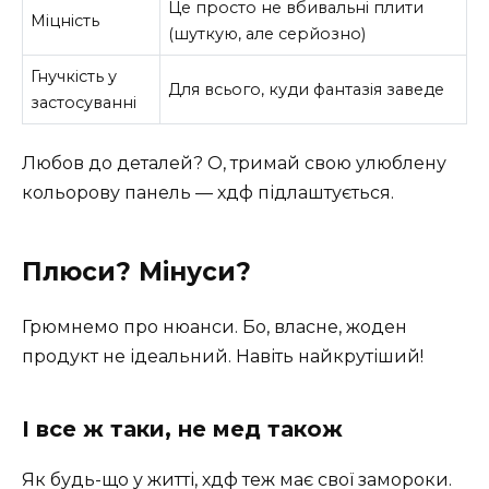
Це просто не вбивальні плити
Міцність
(шуткую, але серйозно)
Гнучкість у
Для всього, куди фантазія заведе
застосуванні
Любов до деталей? О, тримай свою улюблену
кольорову панель — хдф підлаштується.
Плюси? Мінуси?
Грюмнемо про нюанси. Бо, власне, жоден
продукт не ідеальний. Навіть найкрутіший!
І все ж таки, не мед також
Як будь-що у житті, хдф теж має свої замороки.