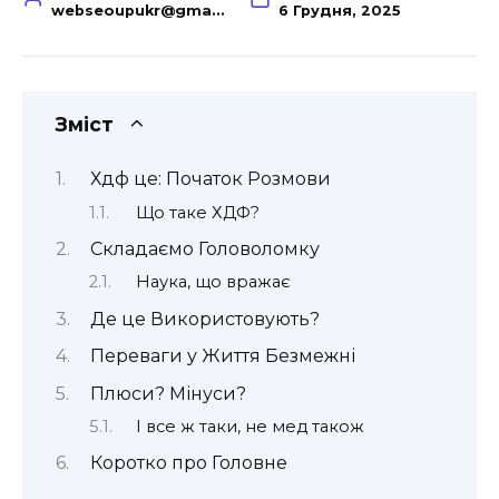
webseoupukr@gmail.com
6 Грудня, 2025
Зміст
Хдф це: Початок Розмови
Що таке ХДФ?
Складаємо Головоломку
Наука, що вражає
Де це Використовують?
Переваги у Життя Безмежні
Плюси? Мінуси?
І все ж таки, не мед також
Коротко про Головне