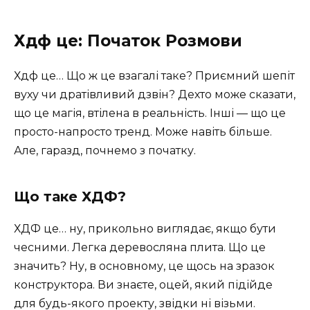
Хдф це: Початок Розмови
Хдф це… Що ж це взагалі таке? Приємний шепіт
вуху чи дратівливий дзвін? Дехто може сказати,
що це магія, втілена в реальність. Інші — що це
просто-напросто тренд. Може навіть більше.
Але, гаразд, почнемо з початку.
Що таке ХДФ?
ХДФ це… ну, прикольно виглядає, якщо бути
чесними. Легка деревосляна плита. Що це
значить? Ну, в основному, це щось на зразок
конструктора. Ви знаєте, оцей, який підійде
для будь-якого проекту, звідки ні візьми.