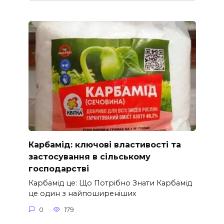
Карбамід: ключові властивості та
застосування в сільському
господарстві
Карбамід це: Що Потрібно Знати Карбамід
це один з найпоширеніших
0
179