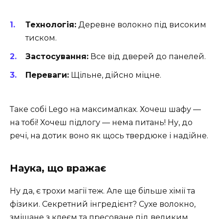
Технологія:
Деревне волокно під високим
тиском.
Застосування:
Все від дверей до панелей.
Переваги:
Щільне, дійсно міцне.
Таке собі Lego на максималках. Хочеш шафу —
на тобі! Хочеш підлогу — нема питань! Ну, до
речі, на дотик воно як щось твердюке і надійне.
Наука, що вражає
Ну да, є трохи магії теж. Але ще більше хімії та
фізики. Секретний інгредієнт? Сухе волокно,
змішане з клеєм та пресоване під великим