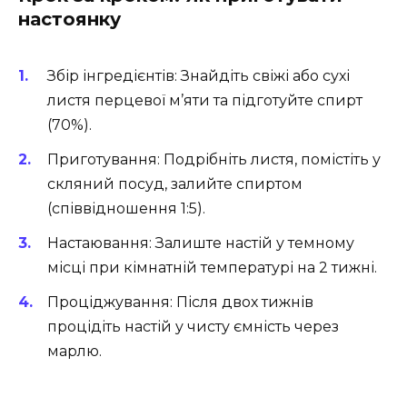
настоянку
Збір інгредієнтів: Знайдіть свіжі або сухі
листя перцевої м’яти та підготуйте спирт
(70%).
Приготування: Подрібніть листя, помістіть у
скляний посуд, залийте спиртом
(співвідношення 1:5).
Настаювання: Залиште настій у темному
місці при кімнатній температурі на 2 тижні.
Проціджування: Після двох тижнів
процідіть настій у чисту ємність через
марлю.