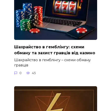
Шахрайство в гемблінгу: схеми
обману та захист гравців від казино
Шахрайство в гемблінгу – схеми обману
гравців
0
45