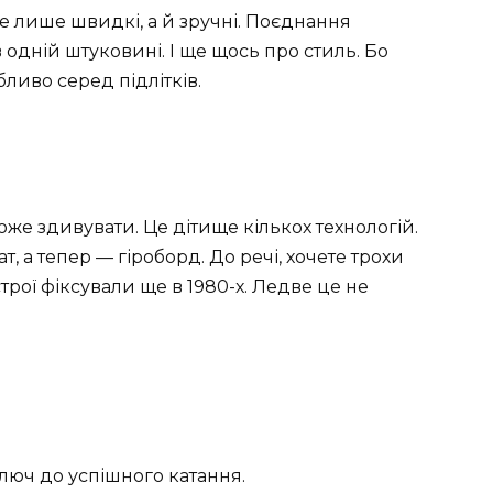
е лише швидкі, а й зручні. Поєднання
 одній штуковині. І ще щось про стиль. Бо
ливо серед підлітків.
може здивувати. Це дітище кількох технологій.
, а тепер — гіроборд. До речі, хочете трохи
трої фіксували ще в 1980-х. Ледве це не
юч до успішного катання.