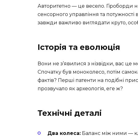
Авторитетно — це весело. Гіроборди н
сенсорного управління та потужності в
завжди важливо виглядати круто, особ
Історія та еволюція
Вони не з’явилися з нізвідки, вас це 
Спочатку був моноколесо, потім самокат
фактів? Перші патенти на подібні прис
прозвучало як археологія, еге ж?
Технічні деталі
Два колеса:
Баланс між ними — кл