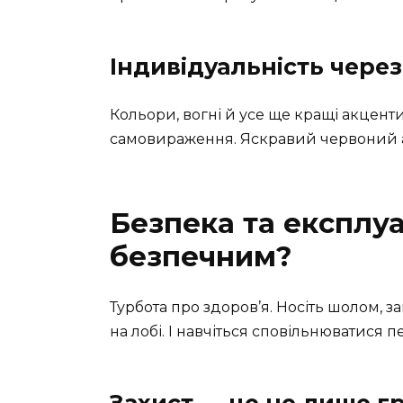
Індивідуальність чере
Кольори, вогні й усе ще кращі акцент
самовираження. Яскравий червоний аб
Безпека та експлуа
безпечним?
Турбота про здоров’я. Носіть шолом, за
на лобі. І навчіться сповільнюватися 
Захист — це не лише г