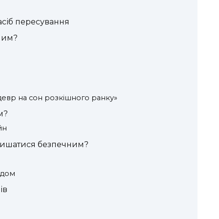
асіб пересування
ним?
девр на сон розкішного ранку»
м?
йн
алишатися безпечним?
рдом
ів