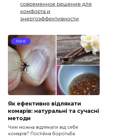
современное решение для
комфорта и
энергоэффективности
РІЗНЕ
Як ефективно відлякати
комарів: натуральні та сучасні
методи
Чим можна відлякати від себе
комарів? Постійна боротьба