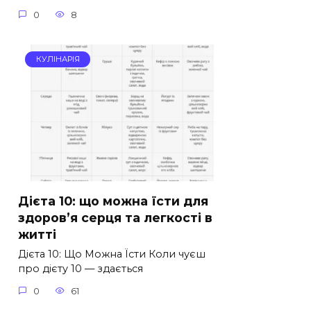
0
8
КУЛІНАРІЯ
Дієта 10: що можна їсти для
здоров’я серця та легкості в
житті
Дієта 10: Що Можна Їсти Коли чуєш
про дієту 10 — здається
0
61