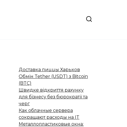
Доставка пиццы Харьков
Обмін Tether (USDT) з Bitcoin
(BTC)
Швидке відкриття рахунку
для бізнесу без бюрократії та
черг
Как облачные сервера
сокращают расходы на IT
Металлопластиковые окна: