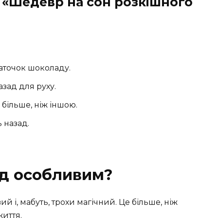
о «Шедевр на сон розкішного
маточок шоколаду.
зад для руху.
більше, ніж іншою.
 назад.
рд особливим?
ий і, мабуть, трохи магічний. Це більше, ніж
життя.