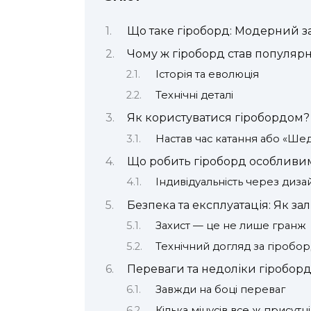
Що таке гіроборд: Модерний з
Чому ж гіроборд став популяр
Історія та еволюція
Технічні деталі
Як користуватися гіробордом?
Настав час катання або «Ше
Що робить гіроборд особливи
Індивідуальність через диза
Безпека та експлуатація: Як з
Захист — це не лише гранж
Технічний догляд за гіробо
Переваги та недоліки гіроборд
Завжди на боці переваг
Кілька мінусів все ж присутні