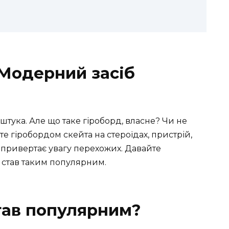
 Модерний засіб
 штука. Але що таке гіроборд, власне? Чи не
 гіробордом скейта на стероїдах, пристрій,
і привертає увагу перехожих. Давайте
ін став таким популярним.
тав популярним?