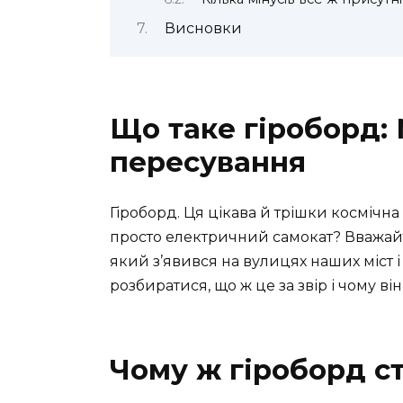
Висновки
Що таке гіроборд:
пересування
Гіроборд. Ця цікава й трішки космічна
просто електричний самокат? Вважайте
який з’явився на вулицях наших міст 
розбиратися, що ж це за звір і чому в
Чому ж гіроборд с