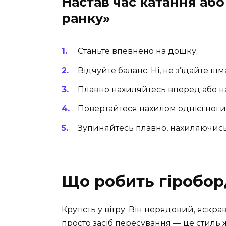
Настав час катання аб
ранку»
Станьте впевнено на дошку.
Відчуйте баланс. Ні, не з’їдайте ш
Плавно нахиляйтесь вперед або на
Повертайтеся нахилом однієї ноги 
Зупиняйтесь плавно, нахиляючись
Що робить гіробо
Крутість у вітру. Він нерядовий, яскрав
просто засіб пересування — це стиль 