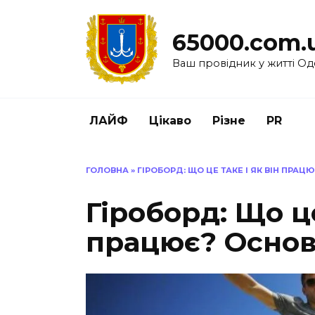
Перейти
до
65000.com.
вмісту
Ваш провідник у житті Од
ЛАЙФ
Цікаво
Різне
PR
ГОЛОВНА
»
ГІРОБОРД: ЩО ЦЕ ТАКЕ І ЯК ВІН ПРА
Гіроборд: Що це
працює? Основ