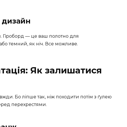
з дизайн
и. Гіроборд — це ваш полотно для
о темний, як ніч. Все можливе.
тація: Як залишатися
вжди. Бо ліпше так, ніж походити потім з ґулею
перед перехрестями.
ранж