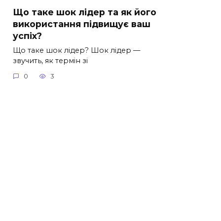
Що таке шок лідер та як його
використання підвищує ваш
успіх?
Що таке шок лідер? Шок лідер —
звучить, як термін зі
0
3