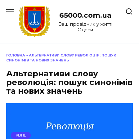
Перейти
до
65000.com.ua
вмісту
Ваш провідник у житті
Одеси
ГОЛОВНА
»
АЛЬТЕРНАТИВИ СЛОВУ РЕВОЛЮЦІЯ: ПОШУК
СИНОНІМІВ ТА НОВИХ ЗНАЧЕНЬ
Альтернативи слову
революція: пошук синонімів
та нових значень
РІЗНЕ