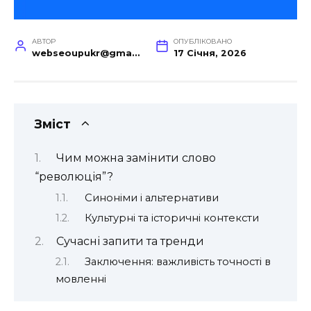
АВТОР
ОПУБЛІКОВАНО
webseoupukr@gmail.com
17 Січня, 2026
Зміст
Чим можна замінити слово
“революція”?
Синоніми і альтернативи
Культурні та історичні контексти
Сучасні запити та тренди
Заключення: важливість точності в
мовленні