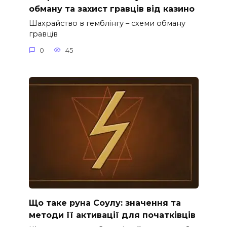
обману та захист гравців від казино
Шахрайство в гемблінгу – схеми обману
гравців
0
45
Що таке руна Соулу: значення та
методи її активації для початківців