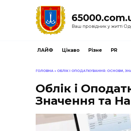
Перейти
до
65000.com.
вмісту
Ваш провідник у житті Од
ЛАЙФ
Цікаво
Різне
PR
ГОЛОВНА
»
ОБЛІК І ОПОДАТКУВАННЯ: ОСНОВИ, З
Облік і Оподат
Значення та Н