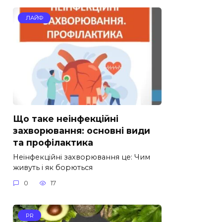
ЛАЙФ
Що таке неінфекційні
захворювання: основні види
та профілактика
Неінфекційні захворювання це: Чим
живуть і як борються
0
17
PR