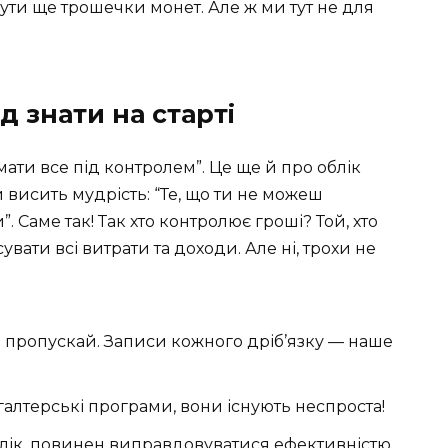
нути ще трошечки монет. Але ж ми тут не для
д знати на старті
мати все під контролем”. Це ще й про облік
ій висить мудрість: “Те, що ти не можеш
Саме так! Так хто контролює гроші? Той, хто
исувати всі витрати та доходи. Але ні, трохи не
 пропускай. Записи кожного дріб’язку — наше
галтерські програми, вони існують неспроста!
блік, повинен виправдовуватися ефективністю.