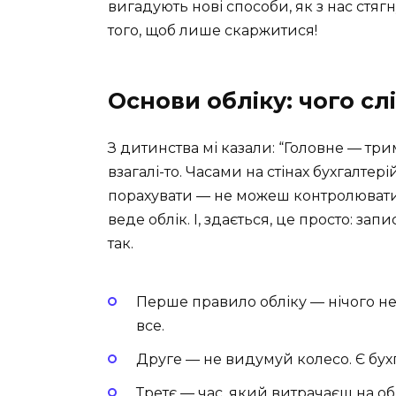
вигадують нові способи, як з нас стяг
того, щоб лише скаржитися!
Основи обліку: чого слі
З дитинства мі казали: “Головне — три
взагалі-то. Часами на стінах бухгалтер
порахувати — не можеш контролювати”. 
веде облік. І, здається, це просто: зап
так.
Перше правило обліку — нічого не
все.
Друге — не видумуй колесо. Є бух
Третє — час, який витрачаєш на о