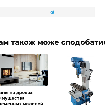
ам також може сподобати
ины на дровах:
имущества
ременных моделей