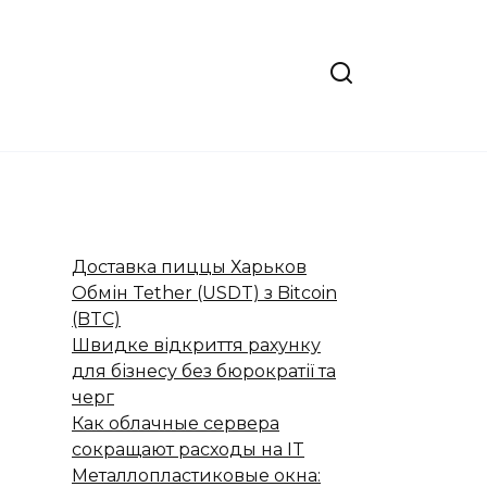
Доставка пиццы Харьков
Обмін Tether (USDT) з Bitcoin
(BTC)
Швидке відкриття рахунку
для бізнесу без бюрократії та
черг
Как облачные сервера
сокращают расходы на IT
Металлопластиковые окна: