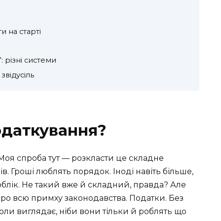
?
и на старті
: різні системи
звідусіль
одаткування?
 Моя спроба тут — розкласти це складне
в. Гроші люблять порядок. Іноді навіть більше,
 облік. Не такий вже й складний, правда? Але
про всю примху законодавства. Податки. Без
коли виглядає, ніби вони тільки й роблять що