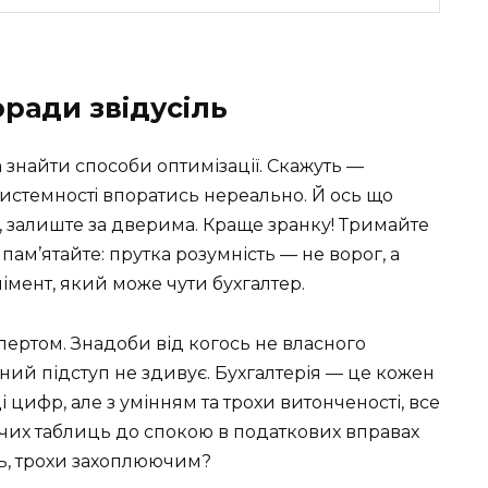
оради звідусіль
 знайти способи оптимізації. Скажуть —
истемностi впоратись нереально. Й ось що
и, залиште за дверима. Краще зранку! Тримайте
 пам’ятайте: прутка розумність — не ворог, а
мент, який може чути бухгалтер.
спертом. Знадоби від когось не власного
ний підступ не здивує. Бухгалтерія — це кожен
 цифр, але з умінням та трохи витонченості, все
обочих таблиць до спокою в податкових вправах
іть, трохи захоплюючим?