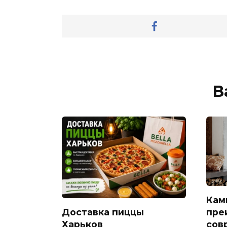
В
Кам
Доставка пиццы
пре
Харьков
сов