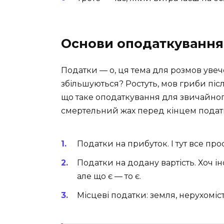
Основи оподаткування
Податки — о, ця тема для розмов уве
збільшуються? Ростуть, мов гриби післ
що таке оподаткування для звичайного
смертельний жах перед кінцем податко
Податки на прибуток. І тут все про
Податки на додану вартість. Хоч і
але що є — то є.
Місцеві податки: земля, нерухоміст