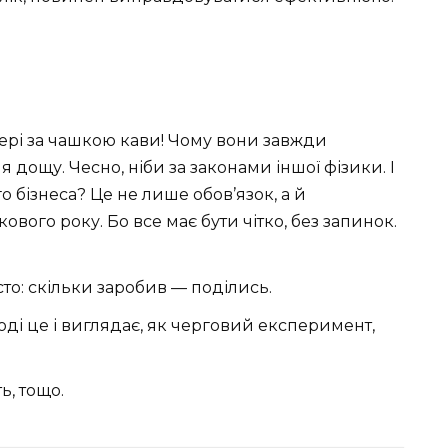
чері за чашкою кави! Чому вони завжди
я дощу. Чесно, ніби за законами іншої фізики. І
 бізнеса? Це не лише обов’язок, а й
вого року. Бо все має бути чітко, без запинок.
сто: скільки заробив — поділись.
ноді це і виглядає, як черговий експеримент,
ь, тощо.