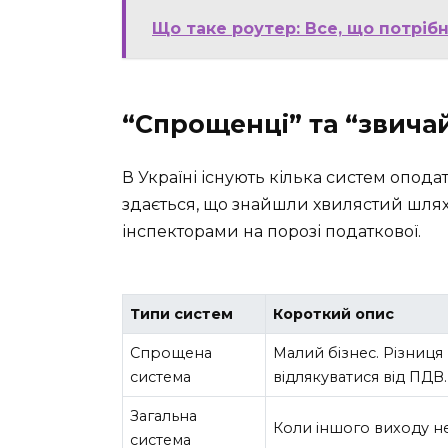
Що таке роутер: Все, що потріб
“Спрощенці” та “звичай
В Україні існують кілька систем оподат
здається, що знайшли хвилястий шлях,
інспекторами на порозі податкової.
Типи систем
Короткий опис
Спрощена
Малий бізнес. Різниця
система
відлякуватися від ПДВ.
Загальна
Коли іншого виходу н
система