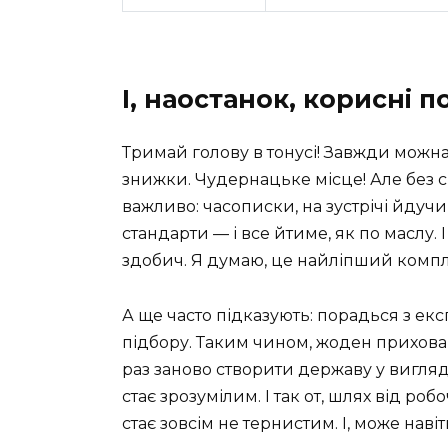
І, наостанок, корисні п
Тримай голову в тонусі! Завжди можна
знижки. Чудернацьке місце! Але без с
важливо: часописки, на зустрічі йдуч
стандарти — і все йтиме, як по маслу. І
здобич. Я думаю, це найліпший комплі
А ще часто підказують: порадься з ек
підбору. Таким чином, жоден прихова
раз заново створити державу у вигляді
стає зрозумілим. І так от, шлях від р
стає зовсім не тернистим. І, може нав