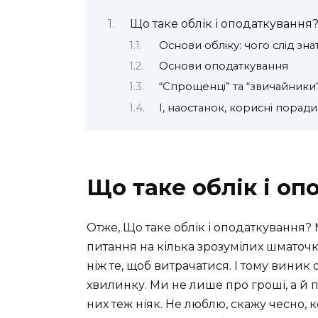
Що таке облік і оподаткування
Основи обліку: чого слід знат
Основи оподаткування
“Спрощенці” та “звичайники”
І, наостанок, корисні поради 
Що таке облік і оп
Отже, Що таке облік і оподаткування?
питання на кілька зрозумілих шматочкі
ніж те, щоб витрачатися. І тому виник
хвилинку. Ми не лише про гроші, а й 
них теж ніяк. Не люблю, скажу чесно, 