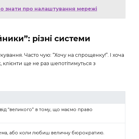
но знати про налаштування мережі
ники”: різні системи
кування. Часто чую: “Хочу на спрощенку!”. І хоча
 клієнти ще не раз шепотітимуться з
 від “великого” в тому, що маємо право
ема, або коли любиш величну бюрократию.