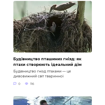
Будівництво пташиних гнізд: як
птахи створюють ідеальний дім
Будівництво гнізд птахами — це
дивовижний світ тваринної
0
116