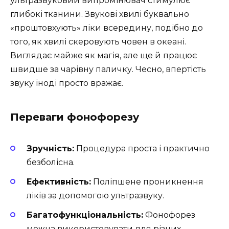
ультразвуковий випромінювач стимулює
глибокі тканини. Звукові хвилі буквально
«проштовхують» ліки всередину, подібно до
того, як хвилі скеровують човен в океані.
Виглядає майже як магія, але ще й працює
швидше за чарівну паличку. Чесно, впертість
звуку іноді просто вражає.
Переваги фонофорезу
Зручність:
Процедура проста і практично
безболісна.
Ефективність:
Поліпшене проникнення
ліків за допомогою ультразвуку.
Багатофункціональність:
Фонофорез
можна використовувати для різних