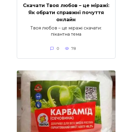
Скачати Твоя любов – це міражі:
Як обрати справжні почуття
онлайн
Твоя любов – це міражі скачати:
пікантна тема
0
78