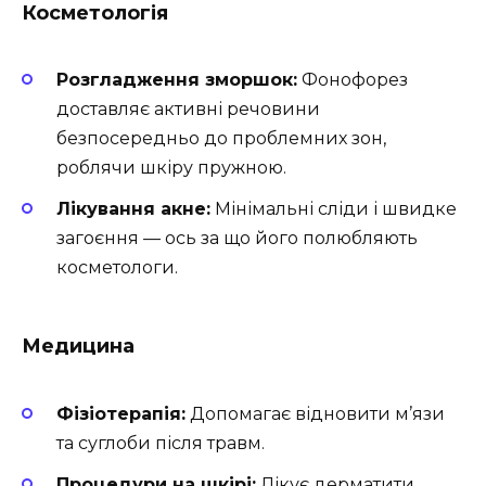
Косметологія
Розгладження зморшок:
Фонофорез
доставляє активні речовини
безпосередньо до проблемних зон,
роблячи шкіру пружною.
Лікування акне:
Мінімальні сліди і швидке
загоєння — ось за що його полюбляють
косметологи.
Медицина
Фізіотерапія:
Допомагає відновити м’язи
та суглоби після травм.
Процедури на шкірі:
Лікує дерматити,