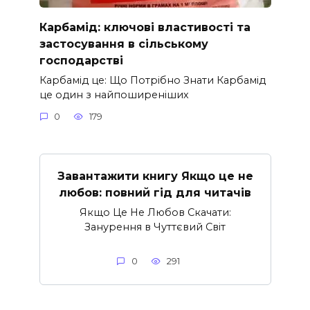
Карбамід: ключові властивості та
застосування в сільському
господарстві
Карбамід це: Що Потрібно Знати Карбамід
це один з найпоширеніших
0
179
Завантажити книгу Якщо це не
любов: повний гід для читачів
Якщо Це Не Любов Скачати:
Занурення в Чуттєвий Світ
0
291