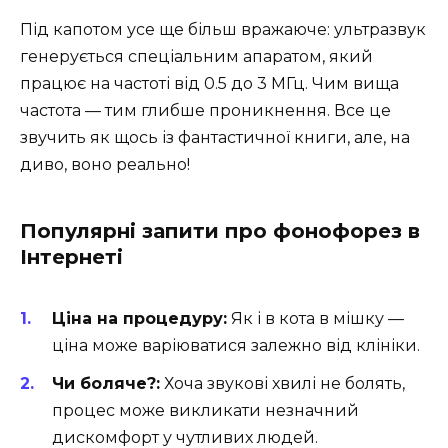
Під капотом усе ще більш вражаюче: ультразвук
генерується спеціальним апаратом, який
працює на частоті від 0.5 до 3 МГц. Чим вища
частота — тим глибше проникнення. Все це
звучить як щось із фантастичної книги, але, на
диво, воно реально!
Популярні запити про фонофорез в
Інтернеті
Ціна на процедуру:
Як і в кота в мішку —
ціна може варіюватися залежно від клініки.
Чи боляче?:
Хоча звукові хвилі не болять,
процес може викликати незначний
дискомфорт у чутливих людей.