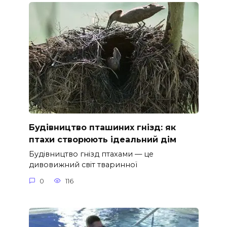
Будівництво пташиних гнізд: як
птахи створюють ідеальний дім
Будівництво гнізд птахами — це
дивовижний світ тваринної
0
116