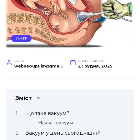
ЛАЙФ
АВТОР
ОПУБЛІКОВАНО
webseoupukr@gmail.com
2 Грудня, 2025
Зміст
Що таке вакуум?
Наука і вакуум
Вакуум у день сьогоднішній