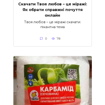
Скачати Твоя любов – це міражі:
Як обрати справжні почуття
онлайн
Твоя любов – це міражі скачати:
пікантна тема
0
78