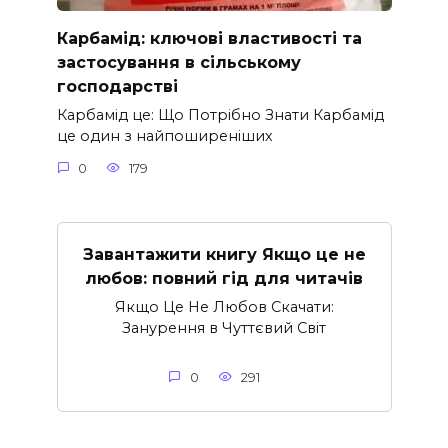
Карбамід: ключові властивості та
застосування в сільському
господарстві
Карбамід це: Що Потрібно Знати Карбамід
це один з найпоширеніших
0
179
Завантажити книгу Якщо це не
любов: повний гід для читачів
Якщо Це Не Любов Скачати:
Занурення в Чуттєвий Світ
0
291