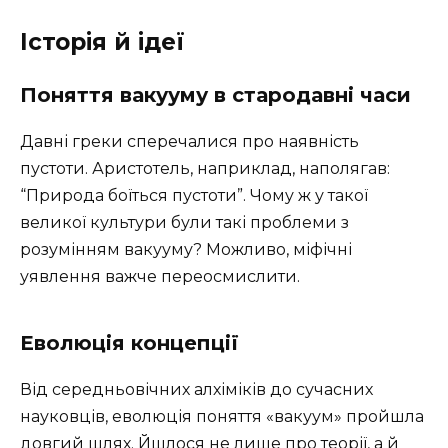
Історія й ідеї
Поняття вакууму в стародавні часи
Давні греки сперечалися про наявність
пустоти. Аристотель, наприклад, наполягав:
“Природа боїться пустоти”. Чому ж у такої
великої культури були такі проблеми з
розумінням вакууму? Можливо, міфічні
уявлення важче переосмислити.
Еволюція концепції
Від середньовічних алхіміків до сучасних
науковців, еволюція поняття «вакуум» пройшла
довгий шлях. Йшлося не лише про теорії, а й