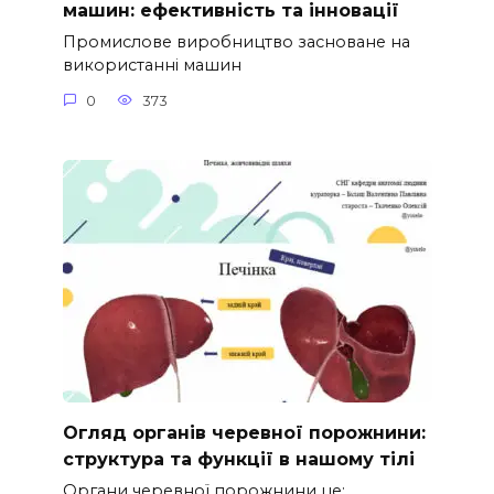
машин: ефективність та інновації
Промислове виробництво засноване на
використанні машин
0
373
Огляд органів черевної порожнини:
структура та функції в нашому тілі
Органи черевної порожнини це: