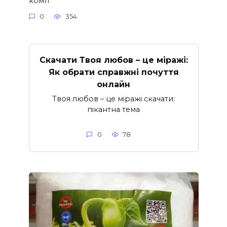
комп’
0
354
Скачати Твоя любов – це міражі:
Як обрати справжні почуття
онлайн
Твоя любов – це міражі скачати:
пікантна тема
0
78