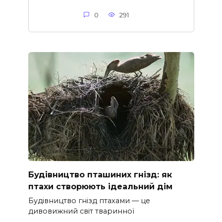
0
291
Будівництво пташиних гнізд: як
птахи створюють ідеальний дім
Будівництво гнізд птахами — це
дивовижний світ тваринної