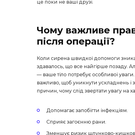
це поки не ваші друзі.
Чому важливе пра
після операції?
Коли сирена швидкої допомоги зникал
здавалось, що все найгірше позаду. Ал
— ваше тіло потребує особливої уваги.
важливо, щоб уникнути ускладнень і 
причин, чому слід звертати увагу на х
Допомагає запобігти інфекціям.
Сприяє загоєнню рани.
Зменшує ризик шлунково-кишков