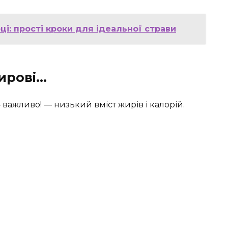
ці: прості кроки для ідеальної страви
ирові…
важливо! — низький вміст жирів і калорій.