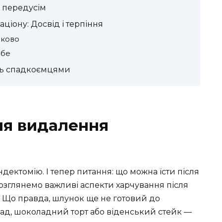
ь передусім
іону: Досвід і терпіння
оково
ебе
ють спадкоємцями
ля видалення
дектомію. І тепер питання: що можна їсти після
озглянемо важливі аспекти харчування після
. Що правда, шлунок ще не готовий до
ад, шоколадний торт або віденський стейк —