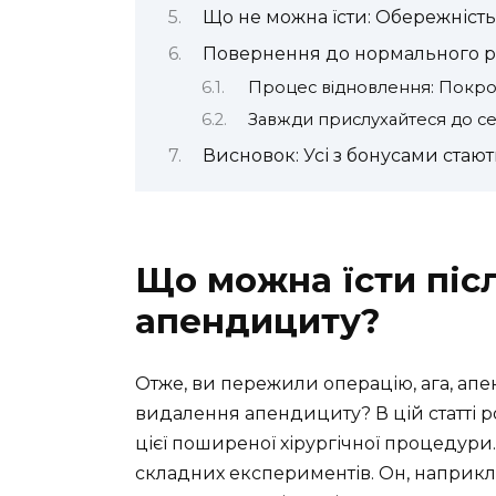
Що не можна їсти: Обережніст
Повернення до нормального рац
Процес відновлення: Покр
Завжди прислухайтеся до с
Висновок: Усі з бонусами ста
Що можна їсти піс
апендициту?
Отже, ви пережили операцію, ага, апен
видалення апендициту? В цій статті р
цієї поширеної хірургічної процедури
складних експериментів. Он, наприкл