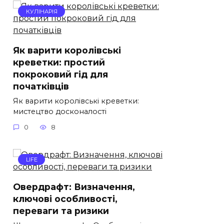
КУЛІНАРІЯ
Як варити королівські
креветки: простий
покроковий гід для
початківців
Як варити королівські креветки:
мистецтво досконалості
0
8
LIFE
Овердрафт: Визначення,
ключові особливості,
переваги та ризики