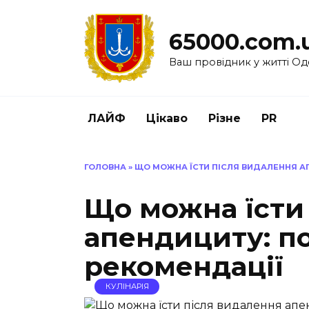
Перейти
до
65000.com.
вмісту
Ваш провідник у житті Од
ЛАЙФ
Цікаво
Різне
PR
ГОЛОВНА
»
ЩО МОЖНА ЇСТИ ПІСЛЯ ВИДАЛЕННЯ А
Що можна їсти
апендициту: п
рекомендації
КУЛІНАРІЯ