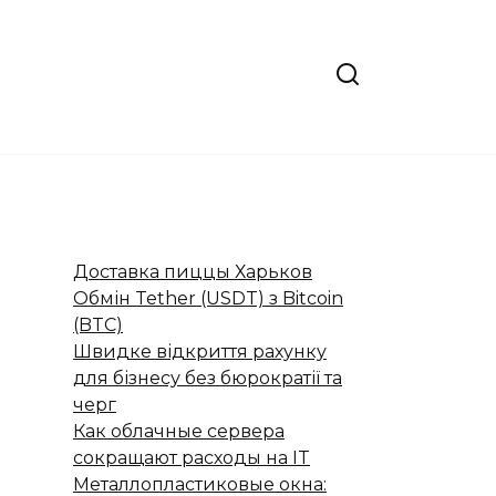
Доставка пиццы Харьков
Обмін Tether (USDT) з Bitcoin
(BTC)
Швидке відкриття рахунку
для бізнесу без бюрократії та
черг
Как облачные сервера
сокращают расходы на IT
Металлопластиковые окна: