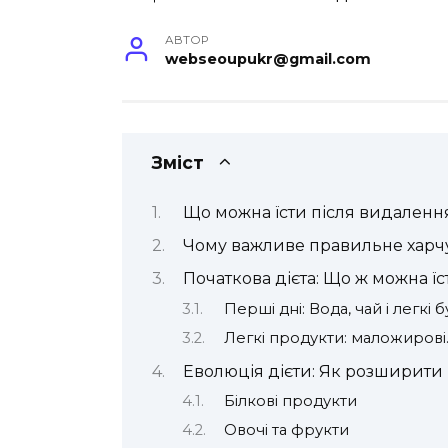
АВТОР
webseoupukr@gmail.com
Зміст
Що можна їсти після видален
Чому важливе правильне харчу
Початкова дієта: Що ж можна ї
Перші дні: Вода, чай і легкі 
Легкі продукти: маложирові
Еволюція дієти: Як розширити
Білкові продукти
Овочі та фрукти