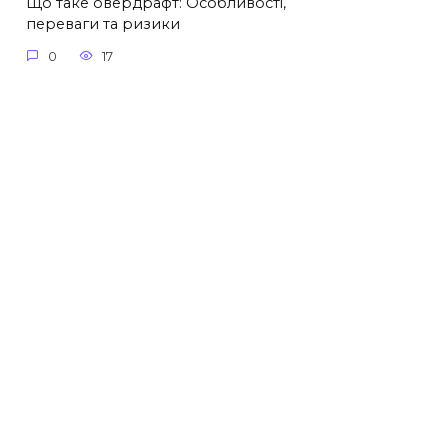
Що таке овердрафт: Особливості,
переваги та ризики
0
17