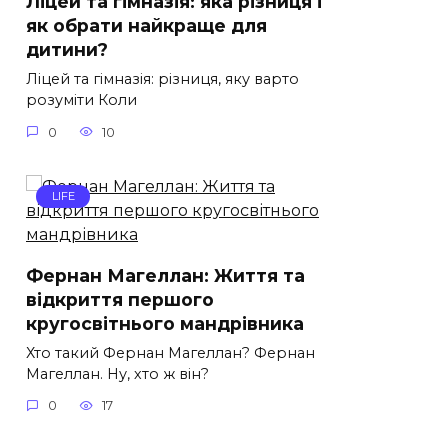
Ліцей та гімназія: яка різниця і
як обрати найкраще для
дитини?
Ліцей та гімназія: різниця, яку варто
розуміти Коли
0
10
LIFE
Фернан Магеллан: Життя та
відкриття першого
кругосвітнього мандрівника
Хто такий Фернан Магеллан? Фернан
Магеллан. Ну, хто ж він?
0
17