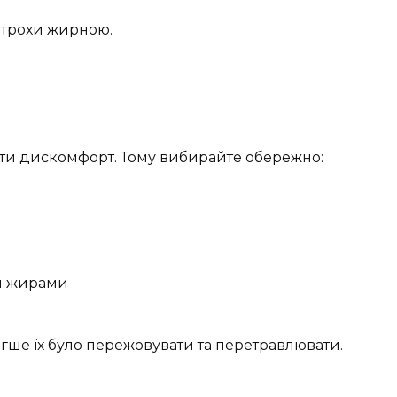
 трохи жирною.
ати дискомфорт. Тому вибирайте обережно:
и жирами
легше їх було пережовувати та перетравлювати.