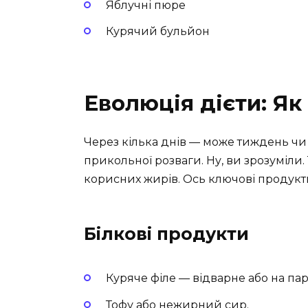
Яблучні пюре
Курячий бульйон
Еволюція дієти: Я
Через кілька днів — може тиждень чи
прикольної розваги. Ну, ви зрозуміли. 
корисних жирів. Ось ключові продукти,
Білкові продукти
Куряче філе — відварне або на пар
Тофу або нежирний сир.