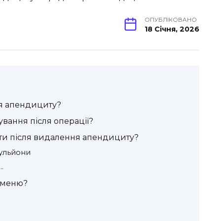
ОПУБЛІКОВАНО
18 Січня, 2026
ня апендициту?
вання після операції?
сти після видалення апендициту?
бульйони
…
 меню?