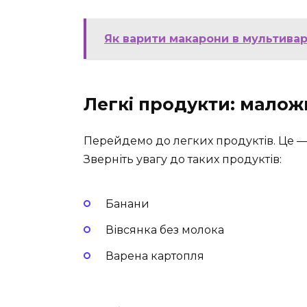
Як варити макарони в мультивар
Легкі продукти: малож
Перейдемо до легких продуктів. Це — 
Зверніть увагу до таких продуктів:
Банани
Вівсянка без молока
Варена картопля