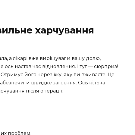
вильне харчування
а, а лікарі вже вирішували вашу долю,
е ось настав час відновлення. І тут — сюрприз!
 Отримує його через їжу, яку ви вживаєте. Це
забезпечити швидке загоєння. Ось кілька
арчування після операції:
их проблем.