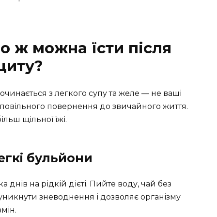
о ж можна їсти після
циту?
чинається з легкого супу та желе — не ваші
 повільного повернення до звичайного життя.
льш щільної їжі.
легкі бульйони
 днів на рідкій дієті. Пийте воду, чай без
 уникнути зневоднення і дозволяє організму
мін.