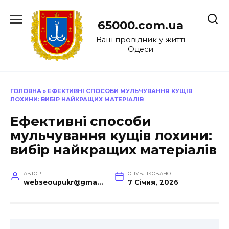
Перейти
до
65000.com.ua
вмісту
Ваш провідник у житті
Одеси
ГОЛОВНА
»
ЕФЕКТИВНІ СПОСОБИ МУЛЬЧУВАННЯ КУЩІВ
ЛОХИНИ: ВИБІР НАЙКРАЩИХ МАТЕРІАЛІВ
Ефективні способи
мульчування кущів лохини:
вибір найкращих матеріалів
АВТОР
ОПУБЛІКОВАНО
webseoupukr@gmail.com
7 Січня, 2026