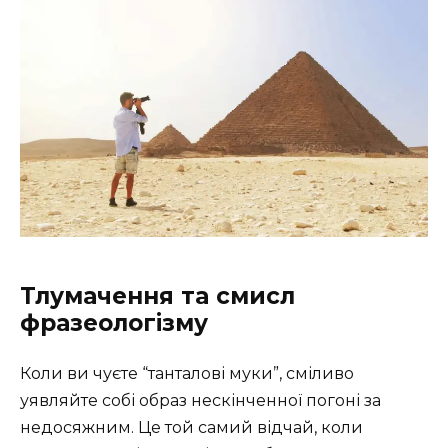
Тлумачення та смисл
фразеологізму
Коли ви чуєте “танталові муки”, сміливо
уявляйте собі образ нескінченної погоні за
недосяжним. Це той самий відчай, коли