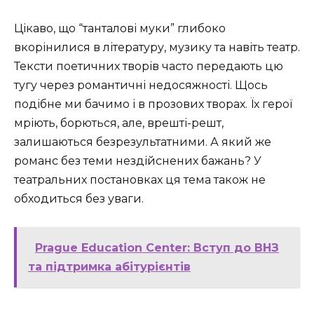
Цікаво, що “танталові муки” глибоко
вкорінилися в літературу, музику та навіть театр.
Тексти поетичних творів часто передають цю
тугу через романтичні недосяжності. Щось
подібне ми бачимо і в прозових творах. Їх герої
мріють, борються, але, врешті-решт,
залишаються безрезультатними. А який же
романс без теми нездійснених бажань? У
театральних постановках ця тема також не
обходиться без уваги.
Prague Education Center: Вступ до ВНЗ
та підтримка абітурієнтів