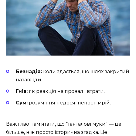
Безнадія:
коли здається, що шлях закритий
назавжди.
Гнів:
як реакція на провал і втрати.
Сум:
розуміння недосягненості мрій.
Важливо пам’ятати, що “танталові муки” — це
більше, ніж просто історична згадка. Це