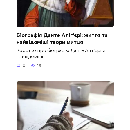
Біографія Данте Аліг’єрі: життя та
найвідоміші твори митця
Коротко про біографію Данте Аліг’єрі й
найвідоміші
0
16