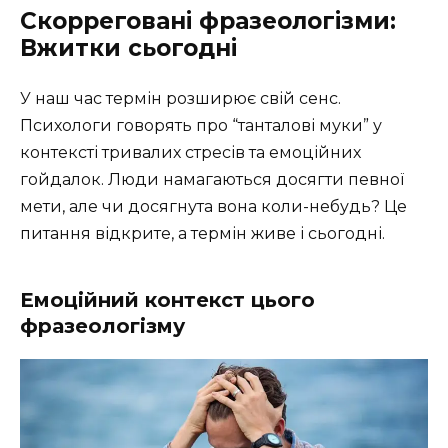
Скорреговані фразеологізми:
Вжитки сьогодні
У наш час термін розширює свій сенс.
Психологи говорять про “танталові муки” у
контексті тривалих стресів та емоційних
гойдалок. Люди намагаються досягти певної
мети, але чи досягнута вона коли-небудь? Це
питання відкрите, а термін живе і сьогодні.
Емоційний контекст цього
фразеологізму