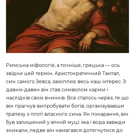
Римська міфологія, а точніше, грецька — ось
звідки цей термін. Аристократичний Тантал,
син самого Зевса, захоплює весь наш інтерес. З
давніх-давен він став символом карми і
наслідків своїх вчинків. Все сталось через, те що
він прагнув випробувати богів, організувавши
трапезу з плоті власного сина. Як покарання, він
був залишений у вічній муці: їжа і вода завжди
зникали, ледве він намагався дотягнутися до