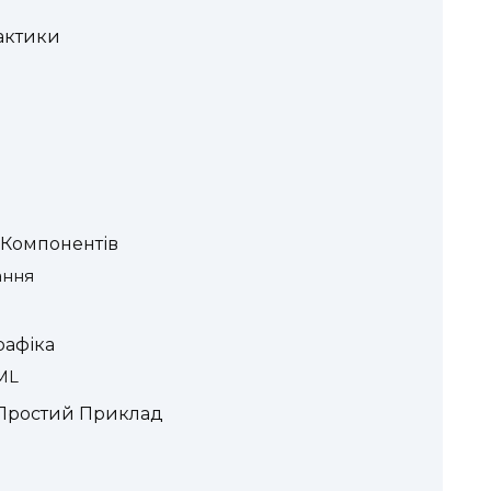
рактики
 Компонентів
ання
рафіка
ML
 Простий Приклад