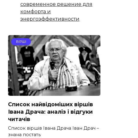
современное решение для
комфорта и
энергоэффективности
ВІРШІ
Список найвідоміших віршів
Івана Драча: аналіз і відгуки
читачів
Список віршів Івана Драча Іван Драч –
знана постать