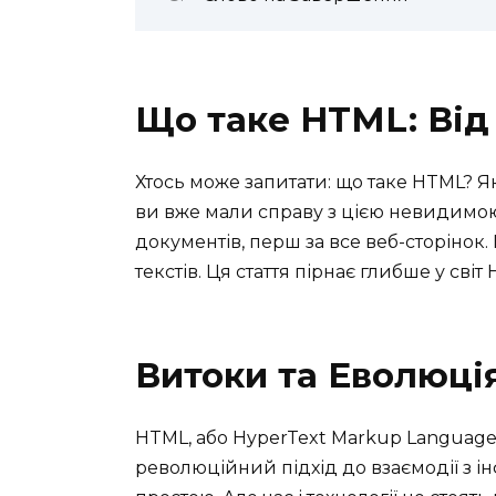
Що таке HTML: Від
Хтось може запитати: що таке HTML? Я
ви вже мали справу з цією невидимою
документів, перш за все веб-сторінок.
текстів. Ця стаття пірнає глибше у сві
Витоки та Еволюці
HTML, або HyperText Markup Language, з
революційний підхід до взаємодії з і