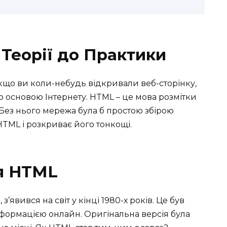
 Теорії до Практики
кщо ви коли-небудь відкривали веб-сторінку,
 основою Інтернету. HTML – це мова розмітки
 Без нього мережа була б простою збірою
т HTML і розкриває його тонкощі.
я HTML
’явився на світ у кінці 1980-х років. Це був
нформацією онлайн. Оригінальна версія була