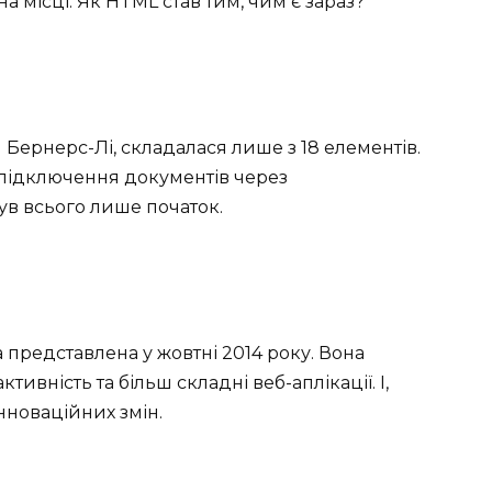
 на місці. Як HTML став тим, чим є зараз?
Бернерс-Лі, складалася лише з 18 елементів.
 підключення документів через
ув всього лише початок.
 представлена у жовтні 2014 року. Вона
тивність та більш складні веб-аплікації. І,
інноваційних змін.