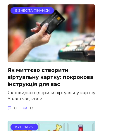
БІЗНЕС ТА ФІНАНСИ
Як миттєво створити
віртуальну картку: покрокова
інструкція для вас
Як швидко відкрити віртуальну картку
У наш час, коли
0
13
КУЛІНАРІЯ