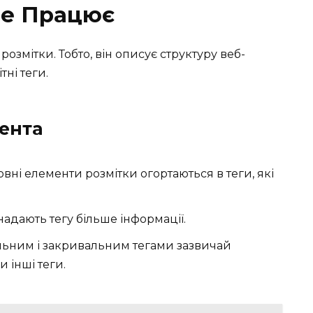
Це Працює
озмітки. Тобто, він описує структуру веб-
ні теги.
ента
овні елементи розмітки огортаються в теги, які
надають тегу більше інформації.
альним і закривальним тегами зазвичай
и інші теги.