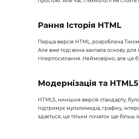
простою. Але час і технології не стоять
Рання Історія HTML
Перша версія HTML, розроблена Тімом 
Але вже тоді вона заклала основу для
гіперпосилання. Неймовірно, але це б
Модернізація та HTML5
HTML5, нинішня версія стандарту, була
підтримує мультимедіа, графіку, інтерак
здається, це тільки початок ще більш 