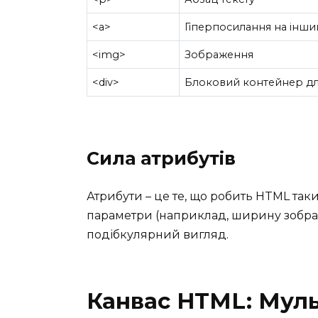
<a>
Гіперпосилання на інши
<img>
Зображення
<div>
Блоковий контейнер для
Сила атрибутів
Атрибути – це те, що робить HTML та
параметри (наприклад, ширину зобра
подібкулярний вигляд.
Канвас HTML: Муль