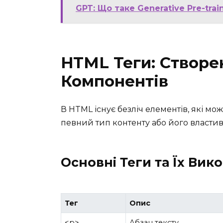
GPT: Що таке Generative Pre-trai
HTML Теги: Створе
Компонентів
В HTML існує безліч елементів, які мо
певний тип контенту або його властиво
Основні Теги та Їх Вик
Тег
Опис
<p>
Абзац тексту