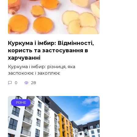
Куркума і імбир: Відмінності,
користь та застосування в
харчуванні
Куркума і імбир: різниця, яка
заспокоює і захоплює
0
28
РІЗНЕ