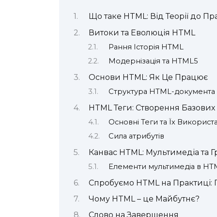
Що таке HTML: Від Теорії до П
Витоки та Еволюція HTML
Рання Історія HTML
Модернізація та HTML5
Основи HTML: Як Це Працює
Структура HTML-документа
HTML Теги: Створення Базових
Основні Теги та Їх Використ
Сила атрибутів
Канвас HTML: Мультимедіа та Г
Елементи мультимедіа в HT
Спробуємо HTML на Практиці:
Чому HTML – це Майбутнє?
Слово на Завершення