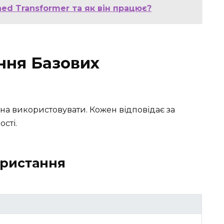
ned Transformer та як він працює?
ння Базових
жна використовувати. Кожен відповідає за
сті.
ористання