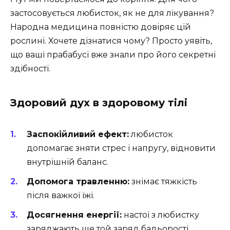
застосовується любисток, як не для лікування?
Народна медицина повністю довіряє цій
рослині. Хочете дізнатися чому? Просто уявіть,
що ваші прабабусі вже знали про його секретні
здібності.
Здоровий дух в здоровому тілі
Заспокійливий ефект:
любисток
допомагає зняти стрес і напругу, відновити
внутрішній баланс.
Допомога травленню:
знімає тяжкість
після важкої їжі.
Досягнення енергії:
настої з любистку
заряджають ще той заряд бадьорості.