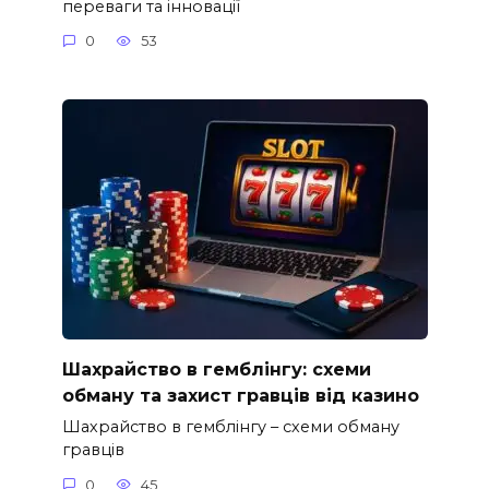
переваги та інновації
0
53
Шахрайство в гемблінгу: схеми
обману та захист гравців від казино
Шахрайство в гемблінгу – схеми обману
гравців
0
45