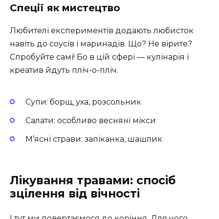
Спеції як мистецтво
Любителі експериментів додають любисток
навіть до соусів і маринадів. Що? Не вірите?
Спробуйте самі! Бо в цій сфері — кулінарія і
креатив йдуть пліч-о-пліч.
Супи: борщ, уха, розсольник
Салати: особливо весняні мікси
М’ясні страви: запіканка, шашлик
Лікування травами: спосіб
зцілення від вічності
І тут ми повертаємося до коріння. Для чого