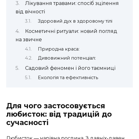
Лікування травами: спосіб зцілення
від вічності
Здоровий дух в здоровому тілі
Косметичні ритуали: новий погляд
на звичне
Природна краса:
Дивовижний потенціал:
Садовий феномен і його таємниці
Екологія та ефективність
Для чого застосовується
любисток: від традицій до
сучасності
Любисток — чарівна рослина. З давніх-давен