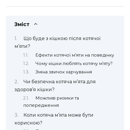
Зміст
Що буде з кішкою після котячої
м’яти?
Ефекти котячої м’яти на поведінку
Чому кішки люблять котячу м’яту?
Зміна звичок харчування
Чи безпечна котяча м’ята для
здоров’я кішки?
Можливі ризики та
попередження
Коли котяча м’ята може бути
корисною?