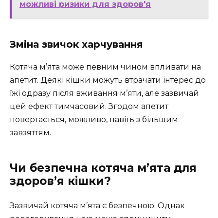
можливі ризики для здоров'я
Зміна звичок харчування
Котяча м’ята може певним чином впливати на
апетит. Деякі кішки можуть втрачати інтерес до
їжі одразу після вживання м’яти, але зазвичай
цей ефект тимчасовий. Згодом апетит
повертається, можливо, навіть з більшим
завзяттям.
Чи безпечна котяча м’ята для
здоров’я кішки?
Зазвичай котяча м’ята є безпечною. Однак