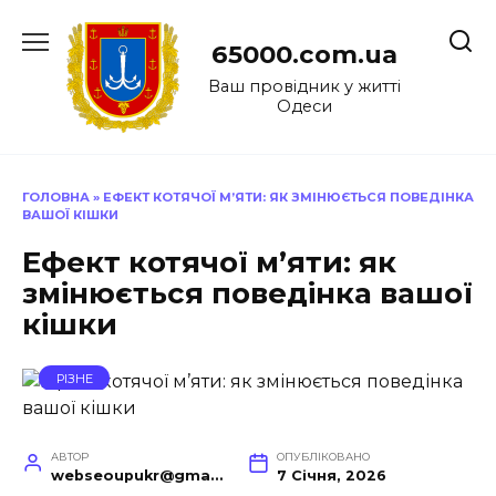
Перейти
до
65000.com.ua
вмісту
Ваш провідник у житті
Одеси
ГОЛОВНА
»
ЕФЕКТ КОТЯЧОЇ М’ЯТИ: ЯК ЗМІНЮЄТЬСЯ ПОВЕДІНКА
ВАШОЇ КІШКИ
Ефект котячої м’яти: як
змінюється поведінка вашої
кішки
РІЗНЕ
АВТОР
ОПУБЛІКОВАНО
webseoupukr@gmail.com
7 Січня, 2026