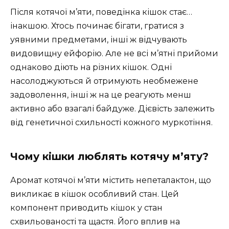
Після котячої м’яти, поведінка кішок стає…
інакшою. Хтось починає бігати, гратися з
уявними предметами, інші ж відчувають
видовищну ейфорію. Але не всі м’ятні прийоми
однаково діють на різних кішок. Одні
насолоджуються й отримують необмежене
задоволення, інші ж на це реагують менш
активно або взагалі байдуже. Дієвість залежить
від генетичної схильності кожного муркотіння.
Чому кішки люблять котячу м’яту?
Аромат котячої м’яти містить непеталактон, що
викликає в кішок особливий стан. Цей
компонент приводить кішок у стан
схвильованості та щастя. Його вплив на