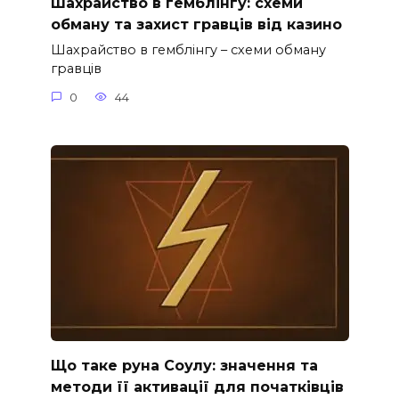
Шахрайство в гемблінгу: схеми
обману та захист гравців від казино
Шахрайство в гемблінгу – схеми обману
гравців
0
44
Що таке руна Соулу: значення та
методи її активації для початківців