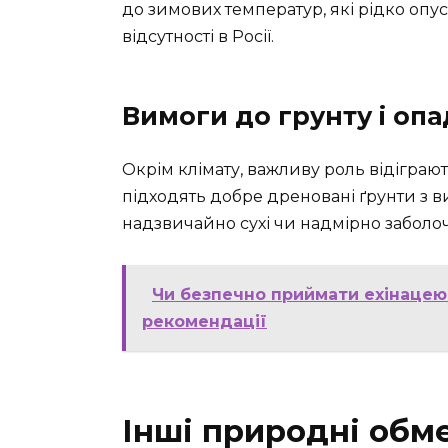
до зимових температур, які рідко опу
відсутності в Росії.
Вимоги до грунту і опа
Окрім клімату, важливу роль відіграют
підходять добре дреновані ґрунти з ви
надзвичайно сухі чи надмірно заболоч
Чи безпечно приймати ехінацею
рекомендації
Інші природні об