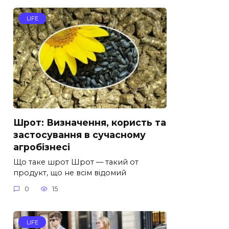
LIFE
Шрот: Визначення, користь та
застосування в сучасному
агробізнесі
Що таке шрот Шрот — такий от
продукт, що не всім відомий
0
15
LIFE