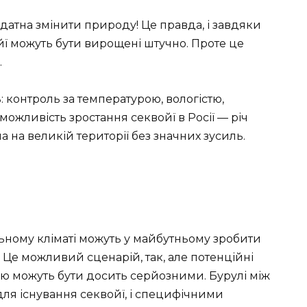
датна змінити природу! Це правда, і завдяки
ї можуть бути вирощені штучно. Проте це
.
: контроль за температурою, вологістю,
ожливість зростання секвойї в Росії — річ
 на великій території без значних зусиль.
альному кліматі можуть у майбутньому зробити
Це можливий сценарій, так, але потенційні
рію можуть бути досить серйозними. Бурулі між
я існування секвойї, і специфічними