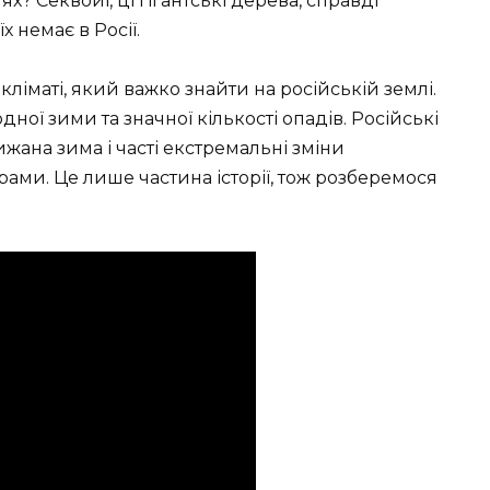
ях? Секвойї, ці гігантські дерева, справді
х немає в Росії.
ліматі, який важко знайти на російській землі.
ної зими та значної кількості опадів. Російські
жана зима і часті екстремальні зміни
ами. Це лише частина історії, тож розберемося