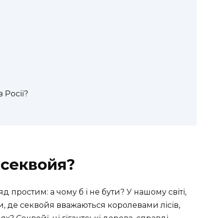
 Росії?
 секвойя?
 простим: а чому б і не бути? У нашому світі,
де секвойя вважаються королевами лісів,