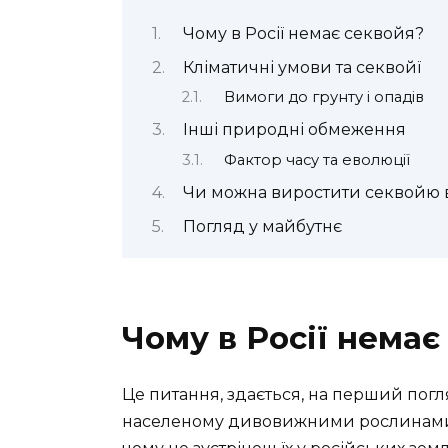
Чому в Росії немає секвойя?
Кліматичні умови та секвойї
Вимоги до грунту і опадів
Інші природні обмеження
Фактор часу та еволюції
Чи можна виростити секвойю в
Погляд у майбутнє
Чому в Росії немає
Це питання, здається, на перший погляд
населеному дивовижними рослинами, 