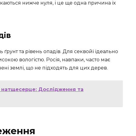
скаються нижче нуля, і це ще одна причина їх
дів
ь ґрунт та рівень опадів. Для секвойї ідеально
сокою вологістю. Росія, навпаки, часто має
ені землі, що не підходять для цих дерев.
 натщесерце: Дослідження та
меження