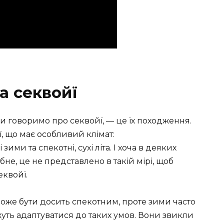
а секвойї
ми говоримо про секвойї, — це їх походження.
ї, що має особливий клімат:
ими та спекотні, сухі літа. І хоча в деяких
бне, це не представлено в такій мірі, щоб
еквойї.
 може бути досить спекотним, проте зими часто
жуть адаптуватися до таких умов. Вони звикли