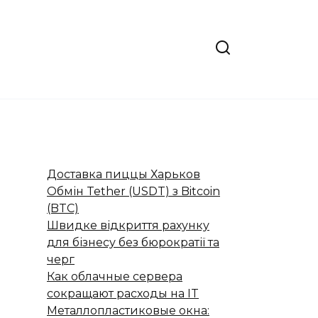
Доставка пиццы Харьков
Обмін Tether (USDT) з Bitcoin
(BTC)
Швидке відкриття рахунку
для бізнесу без бюрократії та
черг
Как облачные сервера
сокращают расходы на IT
Металлопластиковые окна: