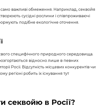
ак само важливі обмеження. Наприклад, секвойя
створюють сусідні рослини і співпроживаючі
і формують подібне екологічне оточення.
ї
 свого специфічного природного середовища.
 розгортаються відносно лише в певних
орії Росії. Відсутність місцевих конкурентів чи
у регіоні робить їх існування тут
и секвойю в Росії?