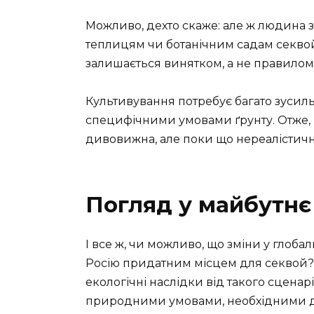
Можливо, дехто скаже: але ж людина з
теплицям чи ботанічним садам секвой
залишається винятком, а не правилом
Культивування потребує багато зусиль
специфічними умовами ґрунту. Отже, м
дивовижна, але поки що нереалістична
Погляд у майбутнє
І все ж, чи можливо, що зміни у глоб
Росію придатним місцем для секвой? 
екологічні наслідки від такого сцена
природними умовами, необхідними дл