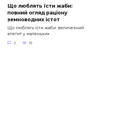
Що люблять їсти жаби:
повний огляд раціону
земноводних істот
Що люблять їсти жаби: величезний
апетит у маленьких
0
19