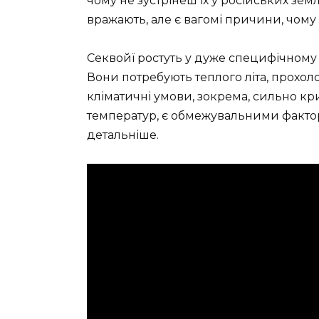
чому не зустрінеш їх у російських земл
вражають, але є вагомі причини, чому ї
Секвойї ростуть у дуже специфічному к
Вони потребують теплого літа, прохолод
кліматичні умови, зокрема, сильно кри
температур, є обмежувальними фактор
детальніше.