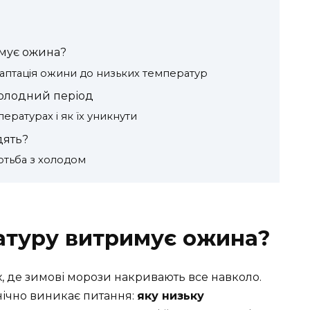
имує ожина?
аптація ожини до низьких температур
холодний період
ратурах і як їх уникнути
дять?
отьба з холодом
атуру витримує ожина?
х, де зимові морози накривають все навколо.
нічно виникає питання:
яку низьку