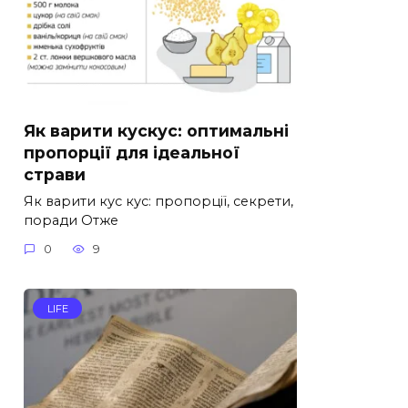
Як варити кускус: оптимальні
пропорції для ідеальної
страви
Як варити кус кус: пропорції, секрети,
поради Отже
0
9
LIFE