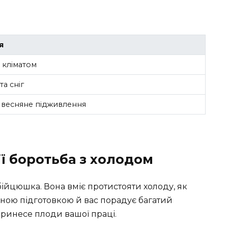
я
 кліматом
а сніг
 весняне підживлення
її боротьба з холодом
ійцюшка. Вона вміє протистояти холоду, як
жною підготовкою й вас порадує багатий
принесе плоди вашої праці.