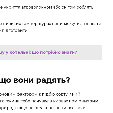
 укриття агроволокном або снігом роблять
 низьких температурах вони можуть зазнавати
е підготовити.
 у котельні: що потрібно знати?
 що вони радять?
ючовим фактором є підбір сорту, який
ього ожина себе почуває в умовах помірних зим
 природі ніщо не ідеальне, вони все-таки