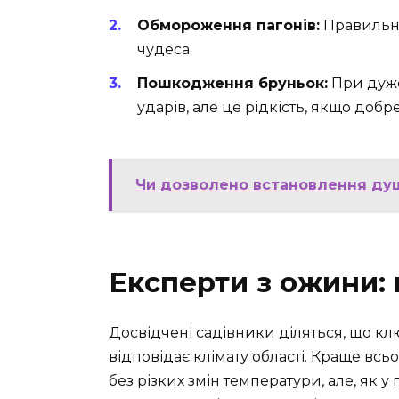
Обмороження пагонів:
Правильне
чудеса.
Пошкодження бруньок:
При дуже
ударів, але це рідкість, якщо добр
Чи дозволено встановлення душу
Експерти з ожини:
Досвідчені садівники діляться, що кл
відповідає клімату області. Краще вс
без різких змін температури, але, як у