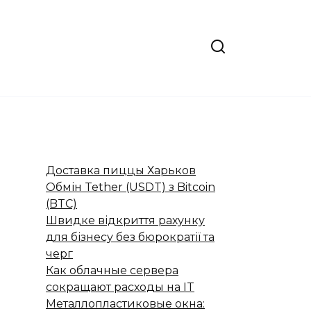
Доставка пиццы Харьков
Обмін Tether (USDT) з Bitcoin
(BTC)
Швидке відкриття рахунку
для бізнесу без бюрократії та
черг
Как облачные сервера
сокращают расходы на IT
Металлопластиковые окна: