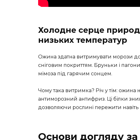
Холодне серце природ
низьких температур
Ожина здатна витримувати морози до -
сніговим покриттям. Бруньки і пагони
мімоза під гарячим сонцем.
Чому така витримка? Річ у тім: ожина н
антиморозний антифриз. Ці білки зни
дозволяючи рослині пережити навіть
Основи догляду за