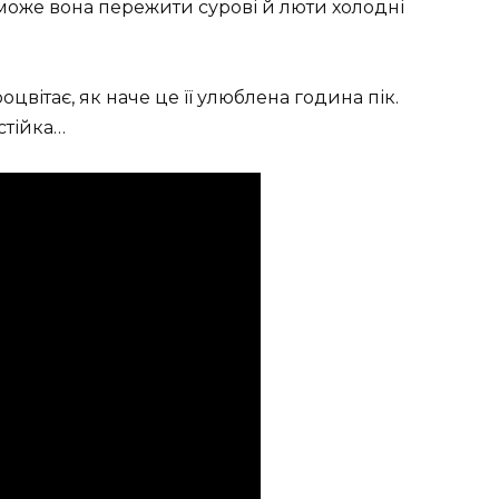
може вона пережити сурові й люти холодні
оцвітає, як наче це її улюблена година пік.
стійка…