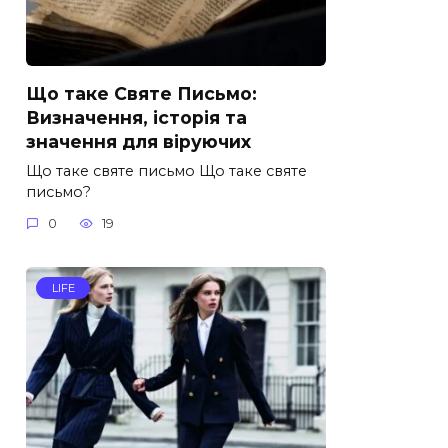
Що таке Святе Письмо:
Визначення, історія та
значення для віруючих
Що таке святе письмо Що таке святе
письмо?
0
19
LIFE