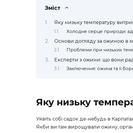
Зміст
Яку низьку температуру витр
Холодне серце природи: ад
Основи догляду за ожиною в 
Проблеми при низьких темпе
Експерти з ожини: що вони ра
Заключення: ожина та її бор
Яку низьку темпер
Уявіть собі садок де-небудь в Карпата
Якби ви там вирощували ожину, орга