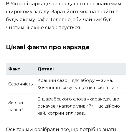
В Україні каркаде не так давно став знайомим
широкому загалу. Зараз його можна знайти в
будь-якому кафе. Головне, аби чайник був
чистим, інакше смак псується.
Цікаві факти про каркаде
Факт
Деталі
Кращий сезон для збору — зима.
Сезонність
Хоча інші скажуть, що це нісенітниця.
Від арабського слова «каракед», що
Звідки
означає «наполегливий». І це дійсно
назва?
чай, котрий впливає…
Ось так ми розібрали все, що потрібно знати