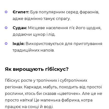
Єгипет:
Був популярним серед фараонів,
адже відмінно тамує спрагу.
Судан:
Місцеве населення п’є його щодня,
додаючи цукор і лід.
Індія:
Використовується для приготування
традиційних напоїв.
Як вирощують гібіскус?
Гібіскус росте у тропічних і субтропічних
регіонах. Каркаде, мабуть, походить від простої
рослини, хтось би сказав «цветочек». Але це не
просто квітка! Це маленька фабрика, котра
працює на сонці й воді.