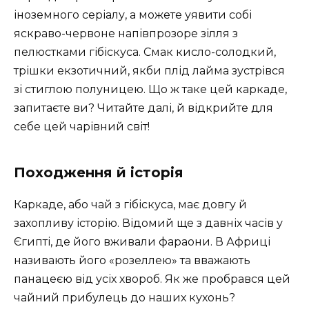
іноземного серіалу, а можете уявити собі
яскраво-червоне напівпрозоре зілля з
пелюстками гібіскуса. Смак кисло-солодкий,
трішки екзотичний, якби плід лайма зустрівся
зі стиглою полуницею. Що ж таке цей каркаде,
запитаєте ви? Читайте далі, й відкрийте для
себе цей чарівний світ!
Походження й історія
Каркаде, або чай з гібіскуса, має довгу й
захопливу історію. Відомий ще з давніх часів у
Єгипті, де його вживали фараони. В Африці
називають його «розеллею» та вважають
панацеєю від усіх хвороб. Як же пробрався цей
чайний прибулець до наших кухонь?