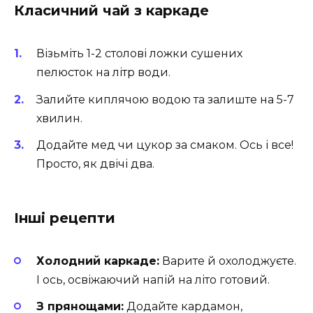
Класичний чай з каркаде
Візьміть 1-2 столові ложки сушених
пелюсток на літр води.
Залийте киплячою водою та залиште на 5-7
хвилин.
Додайте мед чи цукор за смаком. Ось і все!
Просто, як двічі два.
Інші рецепти
Холодний каркаде:
Варите й охолоджуєте.
І ось, освіжаючий напій на літо готовий.
З прянощами:
Додайте кардамон,