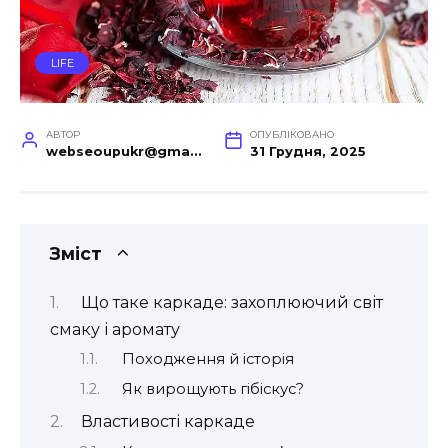
LIFE
АВТОР
ОПУБЛІКОВАНО
webseoupukr@gmail.com
31 Грудня, 2025
Зміст
Що таке каркаде: захоплюючий світ
смаку і аромату
Походження й історія
Як вирощують гібіскус?
Властивості каркаде