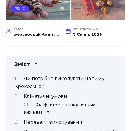
РІЗНЕ
АВТОР
ОПУБЛІКОВАНО
webseoupukr@gmail.com
7 Січня, 2026
Зміст
Чи потрібно викопувати на зиму
Крокосмію?
Кліматичні умови
Які фактори впливають на
виживання?
Переваги викопування