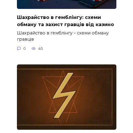
Шахрайство в гемблінгу: схеми
обману та захист гравців від казино
Шахрайство в гемблінгу – схеми обману
гравців
0
45