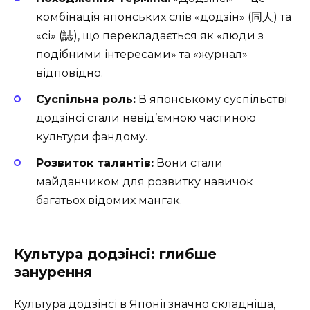
комбінація японських слів «додзін» (同人) та
«сі» (誌), що перекладається як «люди з
подібними інтересами» та «журнал»
відповідно.
Суспільна роль:
В японському суспільстві
додзінсі стали невід’ємною частиною
культури фандому.
Розвиток талантів:
Вони стали
майданчиком для розвитку навичок
багатьох відомих мангак.
Культура додзінсі: глибше
занурення
Культура додзінсі в Японії значно складніша,