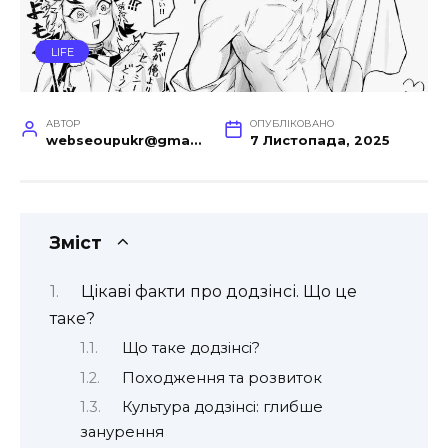
LIFE
АВТОР
ОПУБЛІКОВАНО
webseoupukr@gmail.com
7 Листопада, 2025
Зміст
Цікаві факти про додзінсі. Що це
таке?
Що таке додзінсі?
Походження та розвиток
Культура додзінсі: глибше
занурення