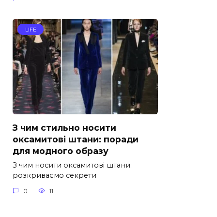
LIFE
З чим стильно носити
оксамитові штани: поради
для модного образу
З чим носити оксамитові штани:
розкриваємо секрети
0
11