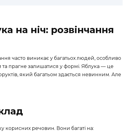
ка на ніч: розвінчання
тання часто виникає у багатьох людей, особливо
ям та прагне залишатися у формі. Яблука — це
фруктів, який багатьом здається невинним. Але
склад
ку корисних речовин. Вони багаті на: