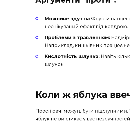
Можливе здуття:
Фрукти натщесе
неочікуваний ефект під ковдрою.
Проблеми з травленням:
Надмірн
Наприклад, кишківник працює не 
Кислотність шлунка:
Навіть кіль
шлунок.
Коли ж яблука ввеч
Прості речі можуть бути підступними.
яблук не викликає у вас незручностей