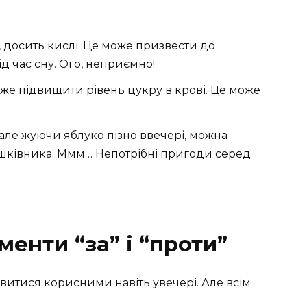
, досить кислі. Це може призвести до
д час сну. Ого, неприємно!
оже підвищити рівень цукру в крові. Це може
але жуючи яблуко пізно ввечері, можна
ишківника. Ммм… Непотрібні пригоди серед
менти “за” і “проти”
витися корисними навіть увечері. Але всім