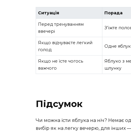
Ситуація
Порада
Перед тренуванням
З’їжте поло
ввечері
Якщо відчуваєте легкий
Одне яблук
голод
Якщо не їсте чогось
Яблуко з ме
важчого
шлунку
Підсумок
Чи можна їсти яблука на ніч? Немає о
вибір як на легку вечерю, для інших