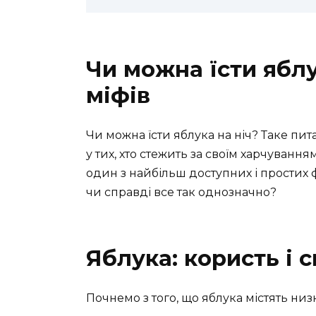
Чи можна їсти яблу
міфів
Чи можна їсти яблука на ніч? Таке пи
у тих, хто стежить за своїм харчуванн
один з найбільш доступних і простих 
чи справді все так однозначно?
Яблука: користь і 
Почнемо з того, що яблука містять низ