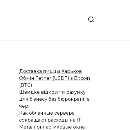
Доставка пиццы Харьков
Обмін Tether (USDT) з Bitcoin
(BTC)
Швидке відкриття рахунку
для бізнесу без бюрократії та
черг
Как облачные сервера
сокращают расходы на IT
Металлопластиковые окна: