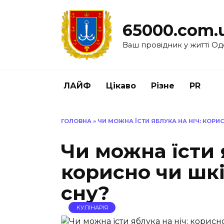
Перейти
до
65000.com.
вмісту
Ваш провідник у житті Од
ЛАЙФ
Цікаво
Різне
PR
ГОЛОВНА
»
ЧИ МОЖНА ЇСТИ ЯБЛУКА НА НІЧ: КОР
Чи можна їсти 
корисно чи шк
сну?
КУЛІНАРІЯ