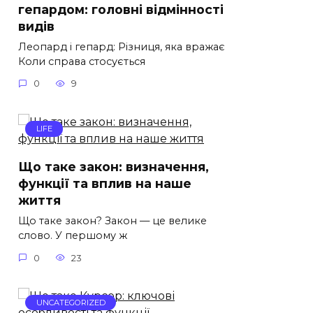
гепардом: головні відмінності
видів
Леопард і гепард: Різниця, яка вражає
Коли справа стосується
0
9
LIFE
Що таке закон: визначення,
функції та вплив на наше
життя
Що таке закон? Закон — це велике
слово. У першому ж
0
23
UNCATEGORIZED