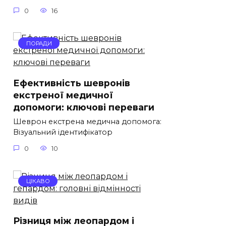
0
16
ПОРАДИ
Ефективність шевронів
екстреної медичної
допомоги: ключові переваги
Шеврон екстрена медична допомога:
Візуальний ідентифікатор
0
10
ЦІКАВО
Різниця між леопардом і