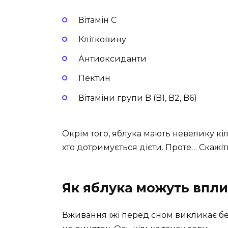
Вітамін C
Клітковину
Антиоксиданти
Пектин
Вітаміни групи B (B1, B2, B6)
Окрім того, яблука мають невелику кіл
хто дотримується дієти. Проте… Скажі
Як яблука можуть впли
Вживання їжі перед сном викликає бе