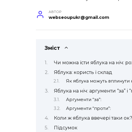
АВТОР
webseoupukr@gmail.com
Зміст
Чи можна їсти яблука на ніч: р
Яблука: користь і склад
Як яблука можуть вплинути н
Яблука на ніч: аргументи “за” і 
Аргументи “за”:
Аргументи “проти”:
Коли ж яблука ввечері таки ок
Підсумок