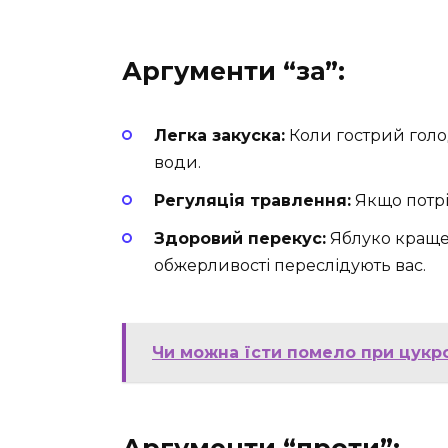
Аргументи “за”:
Легка закуска:
Коли гострий голод
води.
Регуляція травлення:
Якщо потрі
Здоровий перекус:
Яблуко краще,
обжерливості переслідують вас.
Чи можна їсти помело при цукро
Аргументи “проти”: