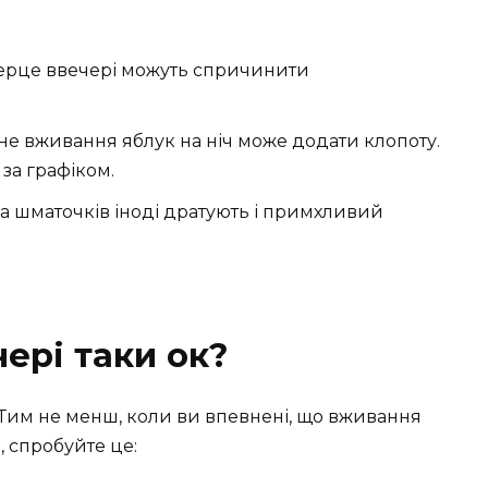
рце ввечері можуть спричинити
е вживання яблук на ніч може додати клопоту.
за графіком.
ка шматочків іноді дратують і примхливий
ері таки ок?
 Тим не менш, коли ви впевнені, що вживання
, спробуйте це: