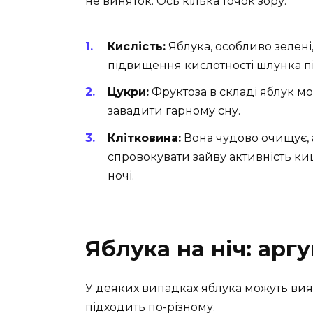
не виняток. Ось кілька точок зору:
Кислість:
Яблука, особливо зелені
підвищення кислотності шлунка пі
Цукри:
Фруктоза в складі яблук м
завадити гарному сну.
Клітковина:
Вона чудово очищує, 
спровокувати зайву активність к
ночі.
Яблука на ніч: аргу
У деяких випадках яблука можуть вия
підходить по-різному.