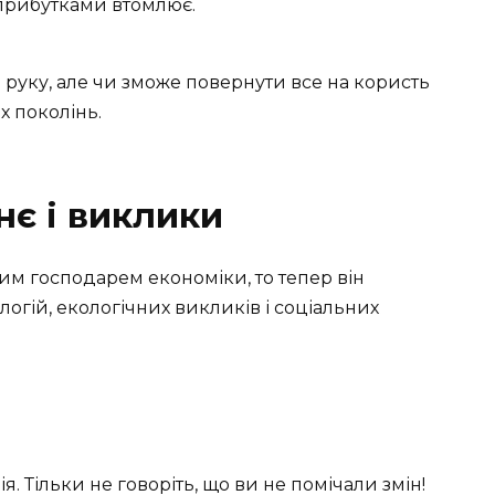
 прибутками втомлює.
а руку, але чи зможе повернути все на користь
х поколінь.
нє і виклики
им господарем економіки, то тепер він
логій, екологічних викликів і соціальних
я. Тільки не говоріть, що ви не помічали змін!