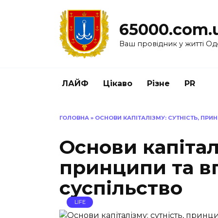
Перейти
до
65000.com.
вмісту
Ваш провідник у житті Од
ЛАЙФ
Цікаво
Різне
PR
ГОЛОВНА
»
ОСНОВИ КАПІТАЛІЗМУ: СУТНІСТЬ, ПРИ
Основи капіталі
принципи та в
суспільство
LIFE