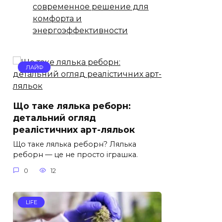
современное решение для
комфорта и
энергоэффективности
ЛАЙФ
Що таке лялька реборн:
детальний огляд
реалістичних арт-ляльок
Що таке лялька реборн? Лялька
реборн — це не просто іграшка.
0
12
LIFE