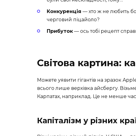
Конкуренція
— хто ж не любить б
черговий піцайоло?
Прибуток
— ось тобі рецепт справ
Світова картина: ка
Можете уявити гігантів на зразок Apple
всього лише верхівка айсбергу. Візьм
Карпатах, наприклад. Це не менше част
Капіталізм у різних кра