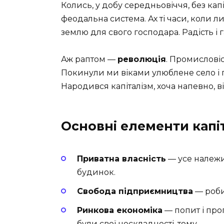
Колись, у добу середньовіччя, без кап
феодальна система. Ах ті часи, коли л
землю для свого господара. Радість і г
Аж раптом —
революція
. Промислові
Покинули ми віками улюблене село і 
Народився капіталізм, хоча напевно, ві
Основні елементи капі
Приватна власність
— усе належи
будинок.
Свобода підприємництва
— роби
Ринкова економіка
— попит і про
були свої нескладності, тому…