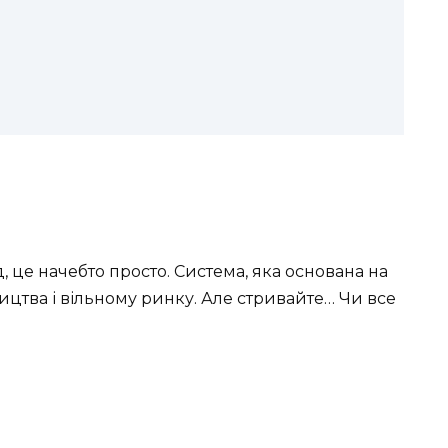
м
, це начебто просто. Система, яка основана на
ицтва і вільному ринку. Але стривайте… Чи все