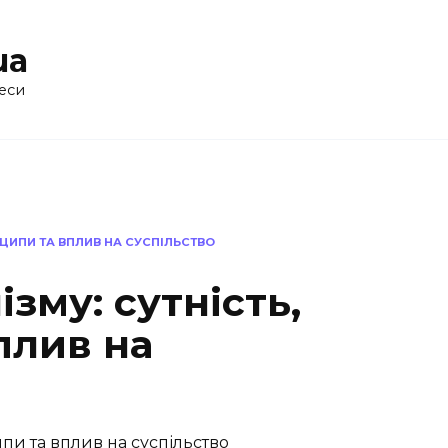
ua
еси
НЦИПИ ТА ВПЛИВ НА СУСПІЛЬСТВО
зму: сутність,
плив на