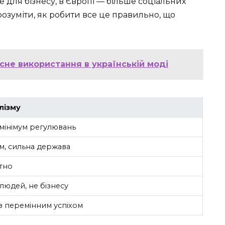
се для бізнесу, в Європі — більше соціальних
розуміти, як робити все це правильно, що
асне використання в українській моді
лізму
мінімум регулювань
зм, сильна держава
тно
людей, не бізнесу
з перемінним успіхом