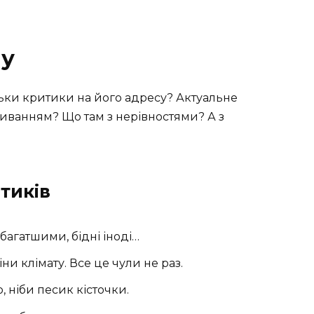
му
ільки критики на його адресу? Актуальне
иванням? Що там з нерівностями? А з
тиків
 багатшими, бідні іноді…
 клімату. Все це чули не раз.
 ніби песик кісточки.