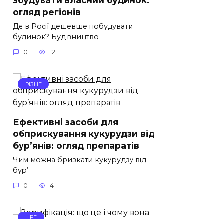
огляд регіонів
Де в Росії дешевше побудувати
будинок? Будівництво
0
12
РІЗНЕ
Ефективні засоби для
обприскування кукурудзи від
бур’янів: огляд препаратів
Чим можна бризкати кукурудзу від
бур’
0
4
LIFE