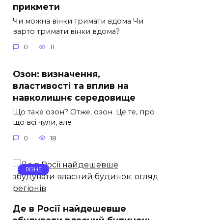
прикмети
Чи можна вінки тримати вдома Чи
варто тримати вінки вдома?
0
11
Озон: визначення,
властивості та вплив на
навколишнє середовище
Що таке озон? Отже, озон. Це те, про
що всі чули, але
0
18
РІЗНЕ
Де в Росії найдешевше
збудувати власний будинок: