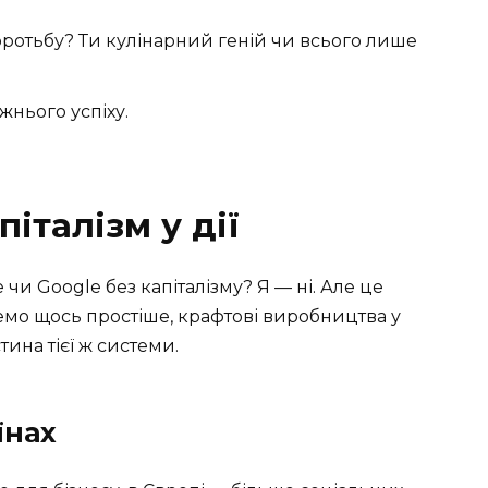
оротьбу? Ти кулінарний геній чи всього лише
жнього успіху.
піталізм у дії
 чи Google без капіталізму? Я — ні. Але це
емо щось простіше, крафтові виробництва у
ина тієї ж системи.
їнах