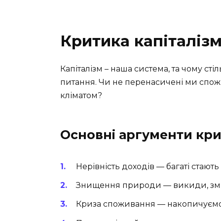
Критика капіталіз
Капіталізм – наша система, та чому ст
питання. Чи не перенасичені ми спож
кліматом?
Основні аргументи кри
Нерівність доходів — багаті стають
Знищення природи — викиди, зміни
Криза споживання — накопичуємо,