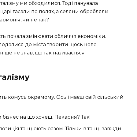
італізму ми обходилися. Тоді панувала
ицарі гасали по полях, а селяни обробляли
армонія, чи не так?
сть почала змінювати обличчя економіки.
подалися до міста творити щось нове.
н ще не знав, що так називається.
талізму
ть комусь окремому. Ось і маєш свій сільський
 бізнес на що хочеш. Пекарня? Так!
позиція танцюють разом. Тільки в танці завжди