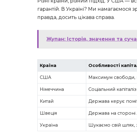
Різні країни, різний підхід. У США — в
гарантій. В Україні? Ми намагаємося з
правда, досить цікава справа.
Жупан: Історія, значення та суч
Країна
Особливості капіта
США
Максимум свободи, 
Німеччина
Соціальний капіталі
Китай
Держава керує помі
Швеція
Держава на стороні 
Україна
Шукаємо свій шлях, 